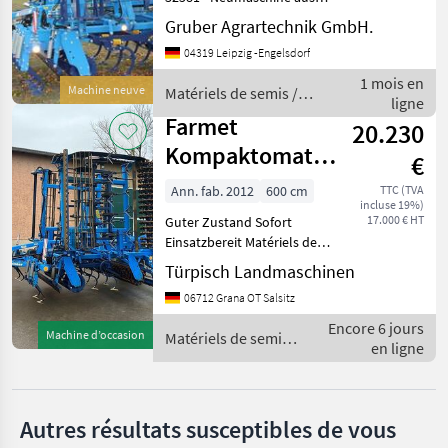
Farmet
unserem Lagerbestand - in
Gruber Agrartechnik GmbH.
serienmäßiger Ausstattung
Lemken
04319 Leipzig -Engelsdorf
- Anhängung Kat. III -
Radspurlockerer mit 6
1 mois en
Machine neuve
Matériels de semis /
Agro-Masz
Zinken - Zahnschlepp
ligne
Farmet
Farmet
20.230
Amazone
Kompaktomat K
€
600 PS
Pöttinger
Ann. fab. 2012
600 cm
TTC (TVA
incluse 19%)
17.000 € HT
Guter Zustand Sofort
Kongskilde
Einsatzbereit Matériels de
semis Combinés de
Afficher
Türpisch Landmaschinen
préparation de sol
tous
06712 Grana OT Salsitz
les 44
Encore 6 jours
Machine d’occasion
Matériels de semis
MARKETPLACE
en ligne
/ Farmet
Offres des
Petites
Marketplace
distributeurs
annonces
Autres résultats susceptibles de vous