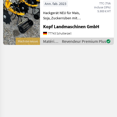
NEU 4 / 5 / 6 / 7
Ann. fab. 2023
TTC (TVA
incluse 19%)
5.900 € HT
Hackgerät NEU für Mais,
Soja, Zuckerrüben mit
Schutzscheiben NEU (Int.
Kopf Landmaschinen GmbH
Nr. 13576) 4-reihig, 5-reihig,
6-reihig, und 7-reihig
77743 Schutterzell
möglich Elemente
Matériels
Revendeur Premium Plus
Machine neuve
Parallelogramm, jedes
de semis
/ Fobro