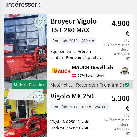
intéresser :
Broyeur Vigolo
4.900
TST 280 MAX
€
Ann. fab. 2019
280 cm
TTC
(TVA/commission
incluse)
Équipement : - Arbre à
4.336,28 €
cardan - Rouleau d'appui -
HT
Attelage trois points -
MAUCH Gesellschaft m.b.H. & Co.KG
Attelage arrière - Double
carter - Déport latéral
5274 Burgkirchen
hydraulique - Lame de
Matériels
Revendeur Premium Or
Machine d’occasion
contre-coupe suppl
de semis /
Vigolo MX 250
5.300
Vigolo
€
Ann. fab. 2017
100 h
250 cm
TTC
(TVA/commission
Vigolo MX 250 - Vigolo
incluse)
Heckmulcher MX 250 -
4.690,27 €
Kettenvorhang -
HT