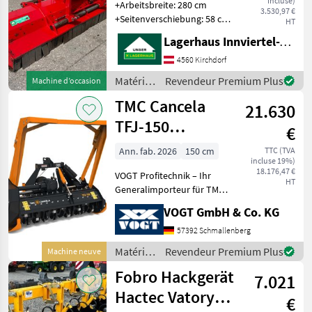
incluse)
+Arbeitsbreite: 280 cm
3.530,97 €
+Seitenverschiebung: 58 cm
HT
+Anzahl der Keilriemen: 5
Lagerhaus Innviertel-Traunviertel-Urfahr eGen, Kirchdorf
Stück +Anzahl der Schlegel
(Hammerschlegel): 26 Stück
4560 Kirchdorf
+Empfohlene Traktorleis
Matériels
Revendeur Premium Plus
Machine d’occasion
de semis
TMC Cancela
21.630
/ Tehnos
TFJ-150
€
Forstmulcher für
Ann. fab. 2026
150 cm
TTC (TVA
incluse 19%)
Traktor
18.176,47 €
VOGT Profitechnik – Ihr
HT
Generalimporteur für TMC
CANCELA in Deutschland &
VOGT GmbH & Co. KG
Österreich = Große Auswahl
an TMC Forstmulchern,
57392 Schmallenberg
Forstfräsen &
Matériels
Revendeur Premium Plus
Machine neuve
Steinbrechern für Schlep
de semis
Fobro Hackgerät
7.021
/ TMC
Cancela
Hactec Vatory
€