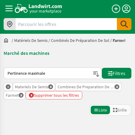
Parcourir les offres
/
Matériels De Semis
/
Combinés De Préparation De Sol
/
Farmet
Marché des machines
Voici comment les annonces sont triées sur Landwirt.com
Filtres
x
x
x
Materiels De Semis
Combines De Preparation De Sol
x
x
Farmet
Supprimer tous les filtres
Liste
Grille