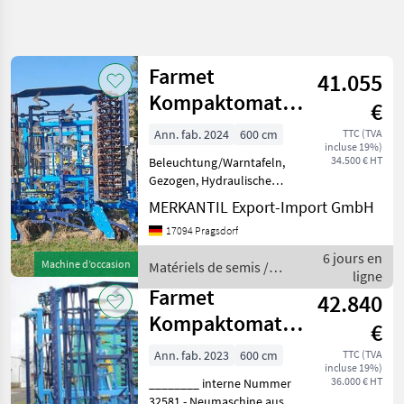
Affiner la
recherche
Farmet
41.055
Catégorie
Pays
Filtres
4
Kompaktomat
€
Long K600 PSL
Afficher
Ann. fab. 2024
600 cm
TTC (TVA
CHEMIN
Réinitialiser
3
incluse 19%)
ACTUEL
34.500 € HT
Beleuchtung/Warntafeln,
résultats
matériel
Gezogen, Hydraulische
agricole
Klappung, Walze ________
MERKANTIL Export-Import GmbH
Gänsefußschare
Materiels
17094 Pragsdorf
De Semis
Doppelkrümlerwalze
Matériels de semis
Combines De
6 jours en
Machine d’occasion
Matériels de semis /
Preparation
Combinés de préparation
ligne
Farmet
De Sol
de sol
Farmet
42.840
Farmet
Kompaktomat
€
K600PS Long
CHOISIR
Ann. fab. 2023
600 cm
TTC (TVA
UNE
incluse 19%)
CATÉGORIE
36.000 € HT
________ interne Nummer
32581 - Neumaschine aus