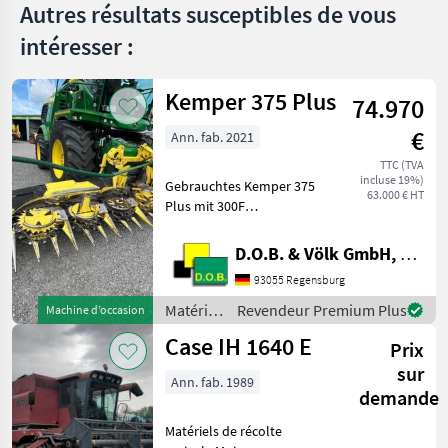
Marketplace
Autres résultats susceptibles de vous
distributeurs
annonces
intéresser :
Kemper 375 Plus
74.970
€
Ann. fab. 2021
TTC (TVA
incluse 19%)
Gebrauchtes Kemper 375
63.000 € HT
Plus mit 300F
Zusatzfahrwerk Baujahr
07.2021 * AHC -
D.O.B. & Völk GmbH, Filiale Regensburg
Automatische
93055 Regensburg
Höhenführung *
Zünslerbügel * Komfort
Matériels
Revendeur Premium Plus
Machine d’occasion
Zusatzfahrwerk 300F Das
de
Case IH 1640 E
Maisgebiss
Prix
récolte
agricole
sur
Ann. fab. 1989
/
demande
Kemper
Matériels de récolte