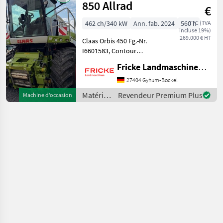
Fendt
850 Allrad
€
462 ch/340 kW
Ann. fab. 2024
560 h
TTC (TVA
incluse 19%)
269.000 € HT
Claas Orbis 450 Fg.-Nr.
I6601583, Contour
Bodenanpassung,
Fricke Landmaschinen GmbH
Transportschutz, 2 Gang
Schaltgetriebe, V Classic 24
27404 Gyhum-Bockel
Messertrommel, Korn
Matériels
Revendeur Premium Plus
Machine d’occasion
CRacker M 80/100,
de
Auswurfkrümmerbe
récolte
agricole
/ Claas