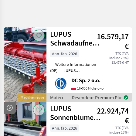
Affiner la
recherche
LUPUS
16.579,17
Catégorie
Pays
Filtres
4
Schwadaufnehmer
€
/ pickup header
Afficher
Ann. fab. 2026
TTC (TVA
CHEMIN
Réinitialiser
2
incluse 23%)
ACTUEL
13.479 € HT
résultats
== Weitere Informationen
matériel
(DE) == LUPUS
agricole
Schwadaufnehmer
DC Sp. z o.o.
Materiels
Arbeitsbreite: 3, 4 m
De
Gewicht der Ausrüstung:
16-050 Michałowo
Recolte
506 kg Abmessungen:
Agricole
Matériels
Revendeur Premium Plus
Machine neuve
1490/4240/1335 (Länge х
de
Cueilleurs Pour
LUPUS
Breite х Höhe
22.924,74
Moissonneuse
récolte
Batteuse
agricole
Sonnenblumenvorsatz
€
/ LUPUS
Lupus
/ sunflower
Ann. fab. 2026
TTC (TVA
incluse 23%)
harvester
CHOISIR