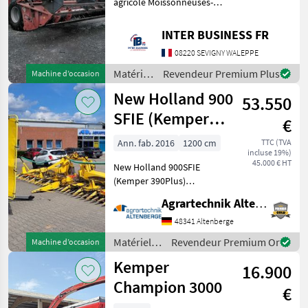
agricole Moissonneuses-
batteuses
INTER BUSINESS FR
08220 SEVIGNY WALEPPE
Matériels
Revendeur Premium Plus
Machine d’occasion
de
New Holland 900
53.550
récolte
agricole
SFIE (Kemper
€
/ Case IH
390Plus)
Ann. fab. 2016
1200 cm
TTC (TVA
incluse 19%)
45.000 € HT
New Holland 900SFIE
(Kemper 390Plus)
Maisvorsatz
Agrartechnik Altenberge GmbH
Gebrauchtmaschine -
Baujahr: 2016 - Modeljahr:
48341 Altenberge
2016 - 12 Reihen bei 75cm
Matériels
Revendeur Premium Or
Machine d’occasion
Reihe (900cm Arbeitsbreite)
de récolte
Kemper
- Reihenf
16.900
agricole /
New
Champion 3000
€
Holland