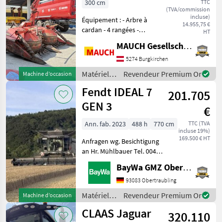
300 cm
TTC
(TVA/commission
incluse)
Équipement : - Arbre à
14.955,75 €
cardan - 4 rangées -
HT
Montage arrière + avant -
MAUCH Gesellschaft m.b.H. & Co.KG
Commande électrique -
Pivotement hydraulique de
5274 Burgkirchen
la tour - Réglage électrique
Matériels
Revendeur Premium Or
Machine d’occasion
de la portée de p
de récolte
Fendt IDEAL 7
201.705
agricole /
Kemper
GEN 3
€
Ann. fab. 2023
488 h
770 cm
TTC (TVA
incluse 19%)
169.500 € HT
Anfragen wg. Besichtigung
an Hr. Mühlbauer Tel. 0049
151 1610 4033.Rapsmesser,
BayWa GMZ Obertraubling
Ordinateur de bord,
Entraînement
93083 Obertraubling
hydrostatique, Toutes
Matériels
Revendeur Premium Or
Machine d’occasion
roues motrices, Scie à colza,
de récolte
CLAAS Jaguar
Broy
320.110
agricole /