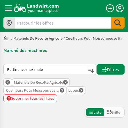
Parcourir les offres
/
Matériels De Récolte Agricole
/
Cueilleurs Pour Moissonneuse Batte
Marché des machines
Voici comment les annonces sont triées sur Landwirt.com
Filtres
x
x
Materiels De Recolte Agricole
x
x
Cueilleurs Pour Moissonneuse Batteuse
Lupus
x
Supprimer tous les filtres
Liste
Grille