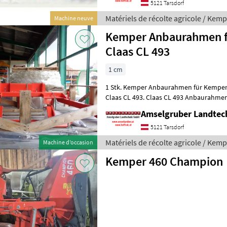
5121 Tarsdorf
Matériels de récolte agricole / Kem
Machine neuve
Kemper Anbaurahmen fü
Claas CL 493
1 cm
1 Stk. Kemper Anbaurahmen für Kemper
Claas CL 493. Claas CL 493 Anbaurahmen
in Tarsdorf besichtigt werden. Für Fr
Amselgruber Landte
5121 Tarsdorf
Matériels de récolte agricole / Kem
Machine d’occasion
Kemper 460 Champion