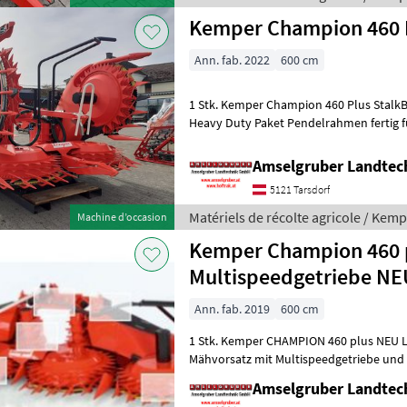
Kemper Champion 460 P
Ann. fab. 2022
600 cm
1 Stk. Kemper Champion 460 Plus StalkBuster Claas Anb
Heavy Duty Paket Pendelrahmen fertig 
Multispeedgetriebe mit Schnellkuppler 
Amselgruber Landte
5121 Tarsdorf
Matériels de récolte agricole / Kem
Machine d’occasion
Kemper Champion 460 
Multispeedgetriebe NE
Ann. fab. 2019
600 cm
1 Stk. Kemper CHAMPION 460 plus NEU L
Mähvorsatz mit Multispeedgetriebe und
Pendelrahmen, teilvorbereitet für spät
Amselgruber Landte