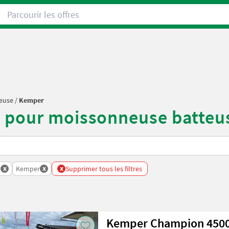
Parcourir les offres
teuse
/
Kemper
s pour moissonneuse batteus
x
x
x
Batteuse
Kemper
Supprimer tous les filtres
Kemper Champion 450