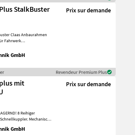
lus StalkBuster
Prix sur demande
aurahmen
für Fahrwerk
Standard
chnik GmbH
per
Revendeur Premium Plus
plus mit
Prix sur demande
U
AGERND! 8 Reihiger
 Schnellkuppler. Mechanischer
ere
chnik GmbH