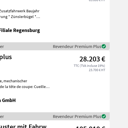
zfahrwerk Baujahr
ung * Zünslerbügel *
Das Maisgebiss
Filiale Regensburg
per
Revendeur Premium Plus
plus
28.203 €
TTC (TVA incluse 19%)
23.700 € HT
en GmbH
per
Revendeur Premium Plus
uster mit Fahrw