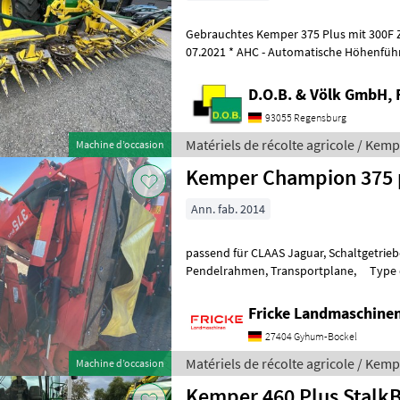
Gebrauchtes Kemper 375 Plus mit 300F Zusat
07.2021 * AHC - Automatische Höhenführ
Komfort Zusatzfahrwerk 300F 
D.O.B. & Völk GmbH, 
93055 Regensburg
Matériels de récolte agricole / Kem
Machine d’occasion
Kemper Champion 375 
Ann. fab. 2014
passend für CLAAS Jaguar, Schaltgetriebe, mechanischer
Pendelrahmen, Transportplane, Type de la tête de coupe: Cueilleur
mais Matériels de récolte agricole Cuei
Fricke Landmaschin
27404 Gyhum-Bockel
Matériels de récolte agricole / Kem
Machine d’occasion
Kemper 460 Plus StalkB