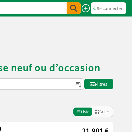
Se connecter
e neuf ou d’occasion
Filtres
Liste
Grille
0
21.901 €