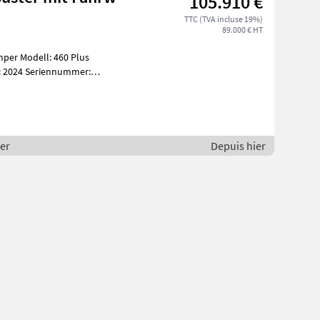
105.910 €
TTC (TVA incluse 19%)
89.000 € HT
r: 169
per
Depuis hier