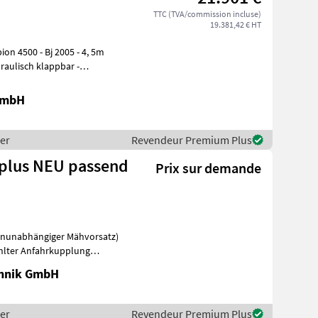
TTC (TVA/commission incluse)
19.381,42 € HT
GmbH
per
Revendeur Premium Plus
NEU passend
Prix sur demande
enunabhängiger Mähvorsatz)
hlter Anfahrkupplung
z
chnik GmbH
per
Revendeur Premium Plus