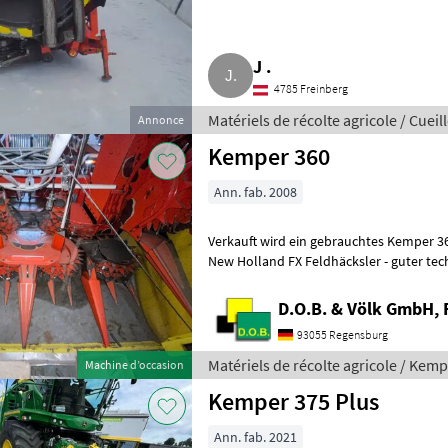
J .
4785 Freinberg
Matériels de récolte agricole / Cue
Annonce
Kemper 360
Ann. fab. 2008
Verkauft wird ein gebrauchtes Kemper 360 Maisgeb
New Holland FX Feldhäcksler - guter tec
Zustand - technisch wäre ein Umbau auf
D.O.B. & Völk GmbH, 
93055 Regensburg
Matériels de récolte agricole / Kem
Machine d’occasion
Kemper 375 Plus
Ann. fab. 2021