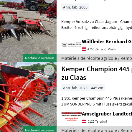
Ann. fab. 2005
Kemper Vorsatz zu Claas Jaguar - Champion 4500 - Bj 2005 - 4, 5m
Breite - 6-reihig - reihenunabhängig - hydraulisch klappbar -
Lagermaisschnecken - für Claas J
Wölfleder Bernhard 
4755 Zell a. d. Pram
Matériels de récolte agricole / Kem
Machine d’occasion
Kemper Champion 445 plus 
zu Claas
Ann. fab. 2023
445 cm
1 Stk. Kemper Champion 445 Plus (Reih
ZUM SONDERPREIS mit Flüssigkeitsgekü
Passend zu Claas Serie 494 aufwärts Bis 
Amselgruber Landte
5121 Tarsdorf
Matériels de récolte agricole / Kem
Machine d’occasion