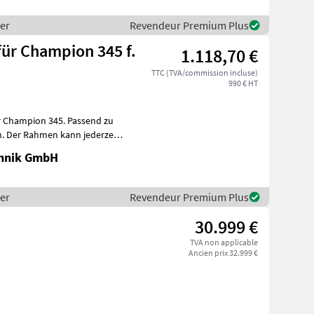
per
Revendeur Premium Plus
r Champion 345 f.
1.118,70 €
TTC (TVA/commission incluse)
990 € HT
 Champion 345. Passend zu
. Der Rahmen kann jederzeit
chnik GmbH
per
Revendeur Premium Plus
30.999 €
TVA non applicable
Ancien prix 32.999 €