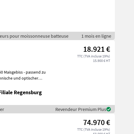
illeurs pour moissonneuse batteuse
1 mois en ligne
18.921 €
TTC (TVA incluse 19%)
15.900 € HT
iss - passend zu
hnische und optischer
Filiale Regensburg
per
Revendeur Premium Plus
74.970 €
TTC (TVA incluse 19%)
63.000 € HT