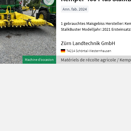
Ann. fab. 2024
1 gebrauchtes Maisgebiss Hersteller: Kemper Modell: 460 Plus
StalkBuster Modelljahr: 2021 Ersteinsatz: 2024 Seriennummer:
1KM460SGJMM138710 Erfassungsnumme
Zürn Landtechnik GmbH
74214 Schöntal-Westernhausen
Matériels de récolte agricole / Kem
Machine d’occasion