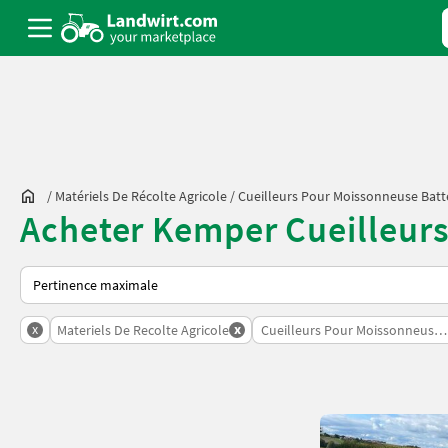
/
Matériels De Récolte Agricole
/
Cueilleurs Pour Moissonneuse Bat
Acheter Kemper Cueilleur
Voici comment les annonces sont triées sur Landwirt.com
x
x
Materiels De Recolte Agricole
Cueilleurs Pour Moissonneuse 