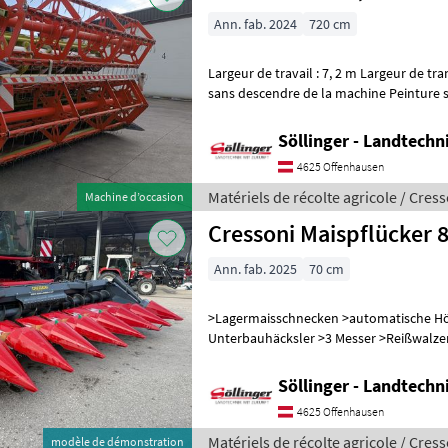
Ann. fab. 2024
720 cm
Largeur de travail : 7, 2 m Largeur de tr
sans descendre de la machine Peinture s
guidage en hauteur Réglage d
Söllinger - Landtech
4625 Offenhausen
Matériels de récolte agricole / Cres
Machine d’occasion
Cressoni Maispflücker 
Ann. fab. 2025
70 cm
>Lagermaisschnecken >automatische Hö
Unterbauhäcksler >3 Messer >Reißwalz
Stroh, 100% Quetschung) >automatisch
Söllinger - Landtech
4625 Offenhausen
Matériels de récolte agricole / Cres
modèle de démonstration