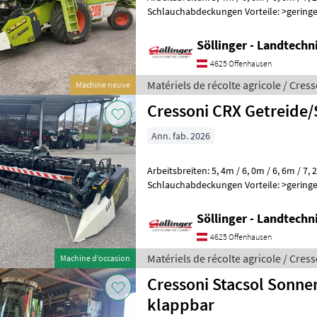
Schlauchabdeckungen Vorteile: >geringes Einsatzgewicht >großer
Haspeldurchmesser >großer E
Söllinger - Landtech
4625 Offenhausen
Matériels de récolte agricole / Cres
Machine neuve
Cressoni CRX Getreide/
Ann. fab. 2026
Arbeitsbreiten: 5, 4m / 6, 0m / 6, 6m / 7, 2m >NEUE Halmteiler >
Schlauchabdeckungen Vorteile: >geringes Einsatzgewicht >großer
Haspeldurchmesser >großer E
Söllinger - Landtech
4625 Offenhausen
Matériels de récolte agricole / Cres
Machine d’occasion
Cressoni Stacsol Sonn
klappbar