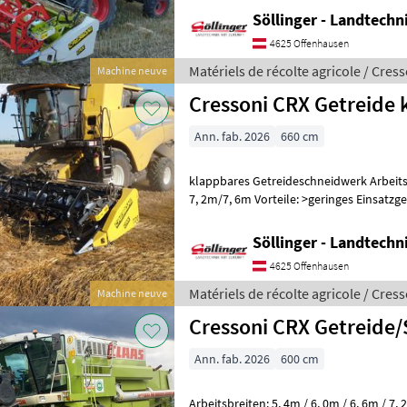
Söllinger - Landtech
4625 Offenhausen
Matériels de récolte agricole / Cres
Machine neuve
Cressoni CRX Getreide 
Ann. fab. 2026
660 cm
klappbares Getreideschneidwerk Arbeitsbreiten: 5, 4m / 6, 0m / 6, 6m /
7, 2m/7, 6m Vorteile: >geringes Einsatzgewicht >großer
Haspeldurchmesser >großer Einzugswa
Söllinger - Landtech
4625 Offenhausen
Matériels de récolte agricole / Cres
Machine neuve
Cressoni CRX Getreide/
Ann. fab. 2026
600 cm
Arbeitsbreiten: 5, 4m / 6, 0m / 6, 6m / 7, 2m >NEUE Halmteiler >