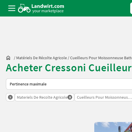
/
Matériels De Récolte Agricole
/
Cueilleurs Pour Moissonneuse Bat
Acheter Cressoni Cueilleu
Voici comment les annonces sont triées sur Landwirt.com
x
x
Materiels De Recolte Agricole
Cueilleurs Pour Moissonneuse 