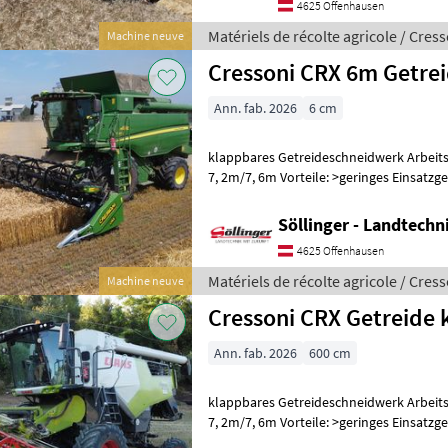
4625 Offenhausen
Matériels de récolte agricole / Cres
Machine neuve
Cressoni CRX 6m Getre
Ann. fab. 2026
6 cm
klappbares Getreideschneidwerk Arbeitsbreiten: 5, 4m / 6, 0m / 6, 6m /
7, 2m/7, 6m Vorteile: >geringes Einsatzgewicht >großer
Haspeldurchmesser >großer Einzugswa
Söllinger - Landtech
4625 Offenhausen
Matériels de récolte agricole / Cres
Machine neuve
Cressoni CRX Getreide 
Ann. fab. 2026
600 cm
klappbares Getreideschneidwerk Arbeitsbreiten: 5, 4m / 6, 0m / 6, 6m /
7, 2m/7, 6m Vorteile: >geringes Einsatzgewicht >großer
Haspeldurchmesser >großer Einzugswa