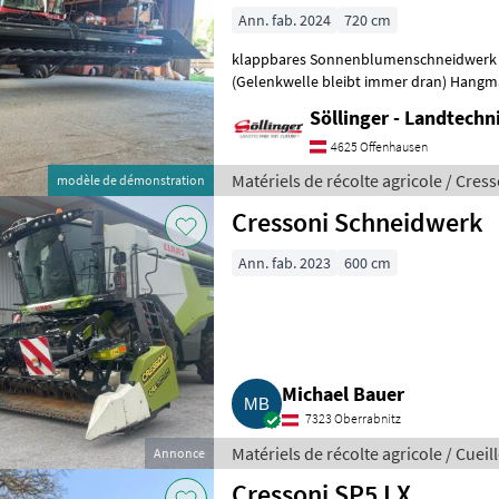
Ann. fab. 2024
720 cm
klappbares Sonnenblumenschneidwerk 
(Gelenkwelle bleibt immer dran) Hangm
Neigungsverstellung nicht zu ver
Söllinger - Landtech
4625 Offenhausen
Matériels de récolte agricole / Cres
modèle de démonstration
Cressoni Schneidwerk
Ann. fab. 2023
600 cm
Michael Bauer
7323 Oberrabnitz
Matériels de récolte agricole / Cue
Annonce
Cressoni SP5 LX