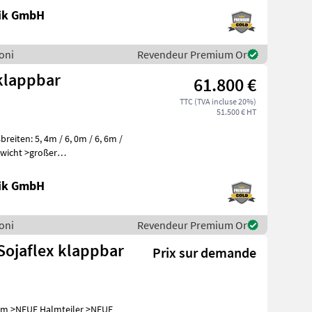
nik GmbH
soni
Revendeur Premium Or
klappbar
61.800 €
TTC (TVA incluse 20%)
51.500 € HT
nik GmbH
soni
Revendeur Premium Or
Sojaflex klappbar
Prix sur demande
NEUE