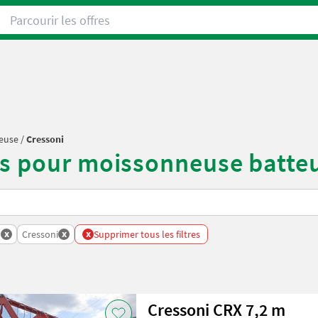
Parcourir les offres
teuse
/
Cressoni
rs pour moissonneuse batte
x
x
x
Batteuse
Cressoni
Supprimer tous les filtres
Cressoni CRX 7,2 m