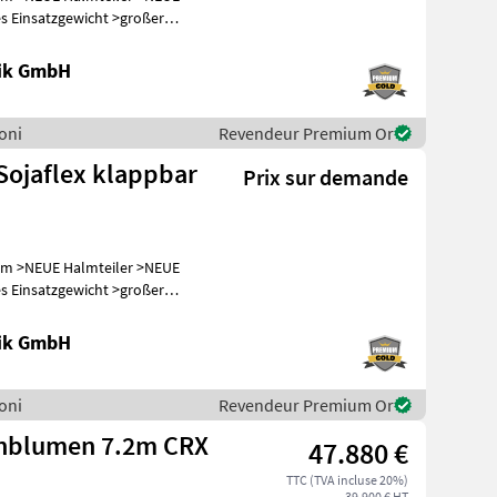
nik GmbH
soni
Revendeur Premium Or
Sojaflex klappbar
Prix sur demande
NEUE
nik GmbH
soni
Revendeur Premium Or
enblumen 7.2m CRX
47.880 €
TTC (TVA incluse 20%)
39.900 € HT