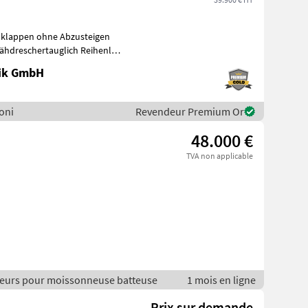
klappen ohne Abzusteigen
ähdreschertauglich Reihenlos
nik GmbH
soni
Revendeur Premium Or
48.000 €
TVA non applicable
illeurs pour moissonneuse batteuse
1 mois en ligne
Prix sur demande