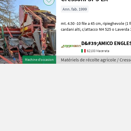
Ann. fab. 1999
mt. 4.50 -10 file a 45 cm, ripieghevole (1 fila e mezza per lato), attacco
cardani alti, c/attacco NH 525 o Laverda 304 (primi tipi), peso: 28 Q.li
Matériels de réc
D&#39;AMICO ENGLE
62100 Macerata
Matériels de récolte agricole / Cres
Machine d’occasion