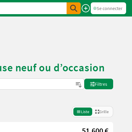
Se connecter
use neuf ou d’occasion
Filtres
Liste
Grille
51.600 €