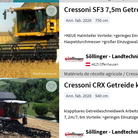
Cressoni SF3 7,5m Getre
Ann. fab. 2026
750 cm
>NEUE Halmteiler Vorteile: >geringes Einsatzgewicht >großer
Haspeldurchmesser >großer Einzugswa
>Haspelwickelschutz >großer Abstand z
Söllinger - Landtech
4625 Offenhausen
Matériels de récolte agricole / Cres
Machine neuve
Cressoni CRX Getreide 
Ann. fab. 2026
540 cm
klappbares Getreideschneidwerk Arbeitsbreiten: 5, 4m / 6, 0m / 6, 6m /
7, 2m/7, 6m Vorteile: >geringes Einsatzgewicht >großer
Haspeldurchmesser >großer Einzugswa
Söllinger - Landtech