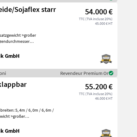
ide/Sojaflex starr
54.000 €
TTC (TVA incluse 20%)
45.000 € HT
lzendurchmesser
wischen W
nik GmbH
soni
Revendeur Premium Or
klappbar
55.200 €
TTC (TVA incluse 20%)
46.000 € HT
nik GmbH