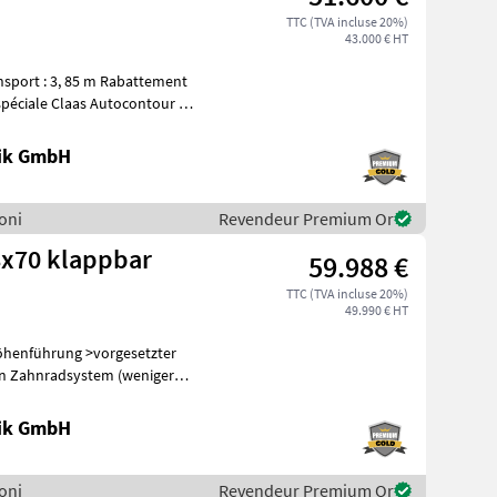
TTC (TVA incluse 20%)
43.000 € HT
ansport : 3, 85 m Rabattement
péciale Claas Autocontour /
nik GmbH
soni
Revendeur Premium Or
8x70 klappbar
59.988 €
TTC (TVA incluse 20%)
49.990 € HT
henführung >vorgesetzter
en Zahnradsystem (weniger
e
nik GmbH
soni
Revendeur Premium Or