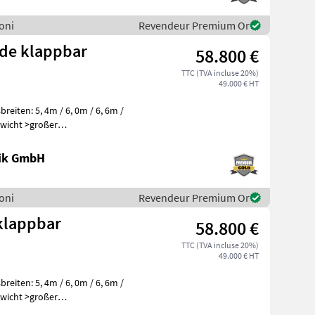
soni
Revendeur Premium Or
ide klappbar
58.800 €
TTC (TVA incluse 20%)
49.000 € HT
nik GmbH
soni
Revendeur Premium Or
klappbar
58.800 €
TTC (TVA incluse 20%)
49.000 € HT