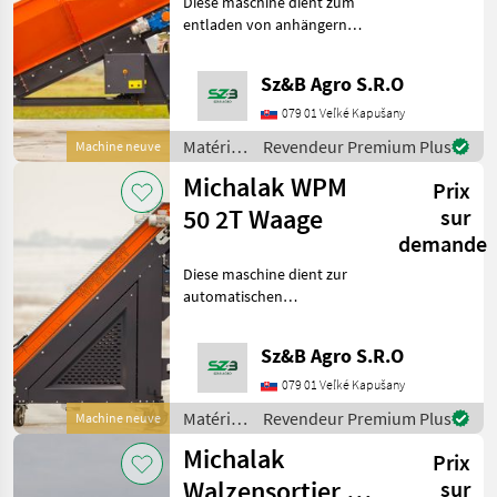
Diese maschine dient zum
Trichter
entladen von anhängern
mit heckkipper. Es ist auf
einem stabilen
Sz&B Agro S.R.O
geschweißten stahlrahmen
mit profilierter
079 01 Veľké Kapušany
blechverkleidung
Matériels
Revendeur Premium Plus
Machine neuve
aufgebaut. Der t
de
Michalak WPM
Prix
maraîchage
/
50 2T Waage
sur
Michalak
demande
Diese maschine dient zur
automatischen
gewichtsdosierung von
programmierten
Sz&B Agro S.R.O
gemüseportionen und zum
ausgießen in alle arten von
079 01 Veľké Kapušany
verpackungen (tüten,
Matériels
Revendeur Premium Plus
Machine neuve
schachteln, kart
de
Michalak
Prix
maraîchage
/
Walzensortier SR
sur