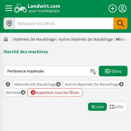
Parcourir les offres
/
Matériels De Maraîchage
/
Autres Matériels De Maraîchage
/
Michala
Marché des machines
Voici comment les annonces sont triées sur Landwirt.com
Filtres
x
x
x
Materiels De Maraichage
Autres Materiels De Maraichage
x
x
Michalak
Supprimer tous les filtres
Liste
Grille