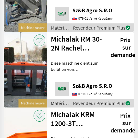
Michalak
verwendet. Hohe
Sz&B Agro S.R.O
trichterkapazität
KMK
ermöglicht sammeln sie
079 01 Veľké Kapušany
gleichzeitig große mengen
Matériels
Revendeur Premium Plus
Machine neuve
Sorpac
gemüse und sparen s
de
Michalak RM 30-
Prix
maraîchage
Grimme
/
2N Rachel
sur
Michalak
demande
Machine
KMK Agro
Diese maschine dient zum
befüllen von
Checchi & Magli
raschelbeuteln mit den
vorgewogenen
Afficher
Sz&B Agro S.R.O
gemüseportionen. vom
tous
ballen wird ein sack
079 01 Veľké Kapušany
les 14
abgewickelt,
Matériels
Revendeur Premium Plus
Machine neuve
durchgeschnitten und
MARKETPLACE
de
befüllt. In der
Michalak KRM
Prix
maraîchage
Offres des
Petites
Marketplace
/
1200-3T
sur
distributeurs
annonces
Michalak
demande
Einführung