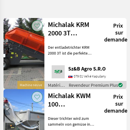
Affiner la
recherche
Michalak KRM
Prix
Catégorie
Pays
Filtres
4
2000 3T
sur
demande
Einführung
Afficher
CHEMIN
Der entladetrichter KRM
Réinitialiser
8
Trichter
ACTUEL
2000 3T ist die perfekte
résultats
matériel
lösung für alle, die einen
agricole
kompakten trichter mit
Sz&B Agro S.R.O
Materiels De
hoher kapazität benötigen.
Maraichage
es ist hauptsächlich für
079 01 Veľké Kapušany
große betriebe
Autres
Matériels
Revendeur Premium Plus
Machine neuve
Materiels De
de
Maraichage
Michalak KWM
Prix
maraîchage
Michalak
/
100
sur
Michalak
demande
Nassbehälter
CHOISIR
UNE
Dieser trichter wird zum
CATÉGORIE
sammeln von gemüse in
einem wasserbad