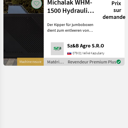
Michalak WHM-
Prix
maraîchage
/
1500 Hydraulic
sur
Michalak
demande
Box Tipper
Der Kipper für jumboboxen
dient zum entleeren von
paletten mit einem
maximalen grundmaß von
Sz&B Agro S.R.O
120 cm x 160 cm, 130 cm
hoch und mit max. Gewicht
079 01 Veľké Kapušany
von 1500 kg. Die masch
Matériels
Revendeur Premium Plus
Machine neuve
de
maraîchage
/
Michalak