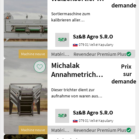
Michalak
demande
20120 3T
Sortiermaschine zum
kalibrieren aller
gemüsesorten je nachd
dicke. Hauptsächlich
Sz&B Agro S.R.O
verwendet zum kalibrieren
von längsgemüse. Gemüse
079 01 Veľké Kapušany
wird auf gleichzeitig
Matériels
Revendeur Premium Plus
Machine neuve
rotierendem
de
Michalak
Prix
maraîchage
/
Annahmetrichter
sur
Michalak
demande
SH-Series
Dieser trichter dient zur
aufnahme von waren aus
Jumbo-boxen, die um .
gedreht werden mittels
Sz&B Agro S.R.O
drehteller am stapler
montiert oder in
079 01 Veľké Kapušany
quadratischer ausführung
Matériels
Revendeur Premium Plus
Machine neuve
für sam
de