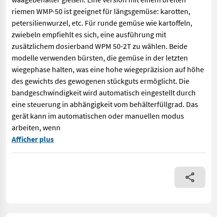
riemen WMP-50 ist geeignet für längsgemüse: karotten,
petersilienwurzel, etc. Für runde gemüse wie kartoffeln,
zwiebeln empfiehlt es sich, eine ausführung mit
zusätzlichem dosierband WPM 50-2T zu wählen. Beide
modelle verwenden bürsten, die gemüse in der letzten
wiegephase halten, was eine hohe wiegepräzision auf höhe
des gewichts des gewogenen stückguts ermöglicht. Die
bandgeschwindigkeit wird automatisch eingestellt durch
eine steuerung in abhängigkeit vom behälterfüllgrad. Das
gerät kann im automatischen oder manuellen modus
arbeiten, wenn
Diese maschine dient zur automatischen gewichtsdosierung von 
Afficher plus