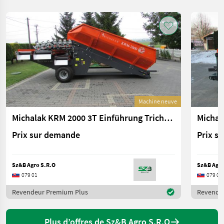
Machine neuve
Michalak KRM 2000 3T Einführung Trichter
Michal
Prix sur demande
Prix s
Sz&B Agro S.R.O
Sz&B Agro
079 01
079 01
Revendeur Premium Plus
Revende
Plus d’offres de Sz&B Agro S.R.O