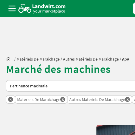
/
Matériels De Maraîchage
/
Autres Matériels De Maraîchage
/
Apv
Marché des machines
Voici comment les annonces sont triées sur Landwirt.com
x
x
x
Materiels De Maraichage
Autres Materiels De Maraichage