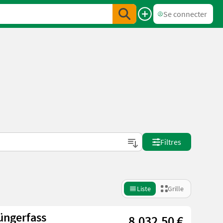
Se connecter
Filtres
Liste
Grille
üngerfass
8.032,50 €