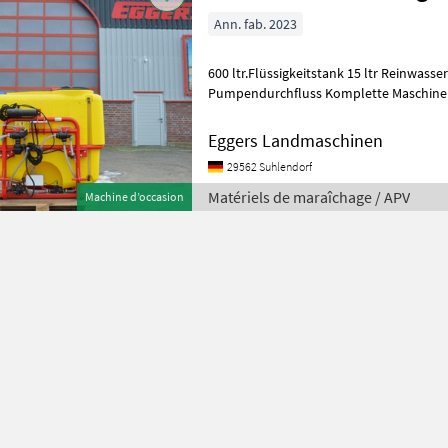
Ann. fab. 2023
600 ltr.Flüssigkeitstank 15 ltr Reinwassertank 20 ltr./min
Pumpendurchfluss Komplette Maschine mit Verschlauchung bis zum
Schlauchkuppler Steuermodul 5.2 8mtr.
Eggers Landmaschinen
29562 Suhlendorf
Matériels de maraîchage / APV
Machine d’occasion