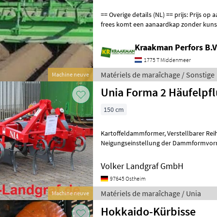
== Overige details (NL) == prijs: Prijs op aanvraag Unit: Stuk Aan deze
frees komt een aanaardkap zonder kunst
5 cm bovenbreedte M
Kraakman Perfors B.V
1775 T Middenmeer
Matériels de maraîchage / Sonstige
Machine neuve
Unia Forma 2 Häufelp
150 cm
Kartoffeldammformer, Verstellbarer Reihenabstand 70/75 cm,
Neigungseinstellung der Dammformvorrichtung, 
Formungsbleche (für die Bearbeitung 
Volker Landgraf GmbH
97645 Ostheim
Matériels de maraîchage / Unia
Machine neuve
Hokkaido-Kürbisse