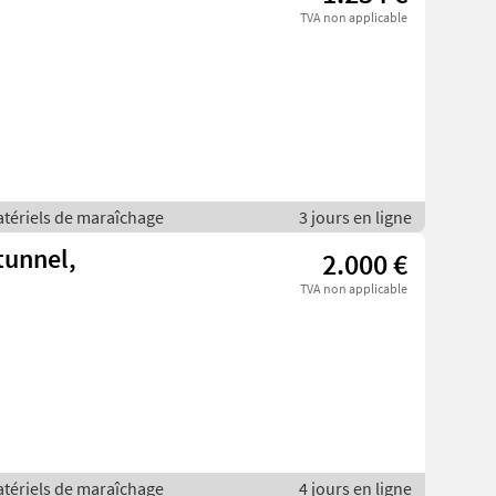
TVA non applicable
atériels de maraîchage
3 jours en ligne
ntunnel,
2.000 €
TVA non applicable
atériels de maraîchage
4 jours en ligne