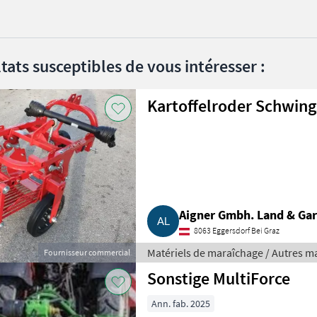
tats susceptibles de vous intéresser :
Kartoffelroder Schwing
Aigner Gmbh. Land & Gar
8063 Eggersdorf Bei Graz
Matériels de maraîchage / Autres m
Fournisseur commercial
Sonstige MultiForce
Ann. fab. 2025