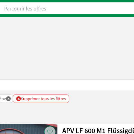
Parcourir les offres
x
x
Apv
Supprimer tous les filtres
APV LF 600 M1 Flüssigd