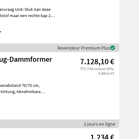
stof maar een rechte kap 22,
.
Revendeur Premium Plus
flug-Dammformer
7.128,10 €
TTC (TVA incluse 19%)
5.990 € HT
Abnehmbare
von Dämmen nac
2 jours en ligne
1.234 €