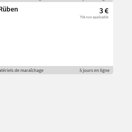
 Rüben
3 €
TVA non applicable
atériels de maraîchage
5 jours en ligne