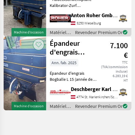
Kalibrator-Zurf
Bedienterminal * elektr.
Anton Roher GmbH (ACA Center Roher)
Umschaltung Grenzstreuen
* Siebgitter * Wiegezelle *
3250 Wieselburg
Gelenkwelle * Beleuchtung
Matériels
Revendeur Premium Or
Machine d’occasion
* mechanische T
de
Épandeur
7.100
fertilisation
et
d'engrais
€
irrigation
Bogballe L 15
/ Bogballe
Ann. fab. 2025
TTC
(TVA/commission
incluse)
Épandeur d'engrais
6.283,19 €
Bogballe L 15 (année de
HT
construction : 2025) -
Deschberger Karl Landtechnik GesmbH & Co KG
comme neuf, avec 2
rehausses de trémie
4774 St. Marienkirchen/Schärding
(capacité totale max. 1 600
Matériels
Revendeur Premium Or
Machine d’occasion
kg), tamis anti-corps
de
étrangers,
fertilisation
et
irrigation