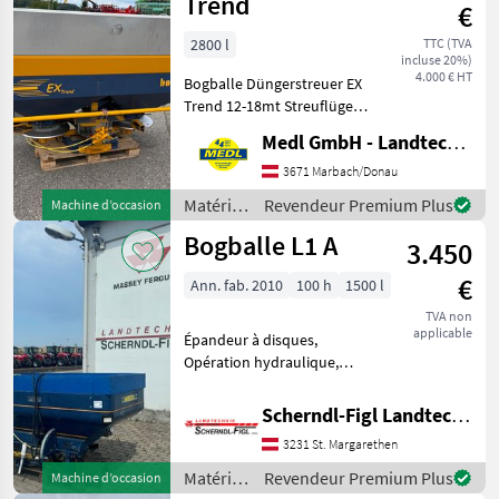
Trend
€
irrigation
/
2800 l
TTC (TVA
L20W
incluse 20%)
Bogballe
plus
4.000 € HT
Bogballe Düngerstreuer EX
M2
Trend 12-18mt Streuflügel
W
Beleuchtung Siebe
Medl GmbH - Landtechnik Großhandel
plus
Kotfänger Rührwerk
Grenzstreueinrichtung "Zur
3671 Marbach/Donau
M2W
Grenze" mit Bowdenzug
Matériels
Revendeur Premium Plus
Machine d’occasion
M2W
Grenzstreue
QZ
de
Bogballe L1 A
3.450
fertilisation
M2WQ
et
€
Ann. fab. 2010
100 h
1500 l
irrigation
MARKETPLACE
/
TVA non
applicable
Bogballe
Épandeur à disques,
Offres des
Petites
Marketplace
Opération hydraulique,
distributeurs
annonces
Équipement d'épandage
frontière, : Épandeur à
Scherndl-Figl Landtechnik
disques Matériels de
3231 St. Margarethen
fertilisation et irrigation
Distributeurs d’engrais
Matériels
Revendeur Premium Plus
Machine d’occasion
miné