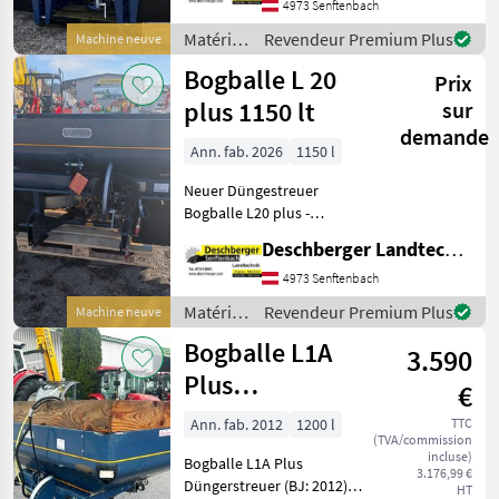
Bedienung Isobus oder
4973 Senftenbach
Totz - Beleuchtung LED -
Matériels
Revendeur Premium Plus
Machine neuve
Plane M
de
Bogballe L 20
Prix
fertilisation
et
plus 1150 lt
sur
irrigation
demande
/
Ann. fab. 2026
1150 l
Bogballe
Neuer Düngestreuer
Bogballe L20 plus -
Behälter 1150 lt. -
Deschberger Landtechnik GmbH
hydraulische Bedienung -
hydraulische
4973 Senftenbach
Trendschaltung - LED
Matériels
Revendeur Premium Plus
Machine neuve
Lichtanlage - E1T
de
Bogballe L1A
Streuflügelsatz - S-Ind
3.590
fertilisation
et
Plus
€
irrigation
Düngerstreuer
/
Ann. fab. 2012
1200 l
TTC
(TVA/commission
Bogballe
incluse)
Bogballe L1A Plus
3.176,99 €
Düngerstreuer (BJ: 2012)
HT