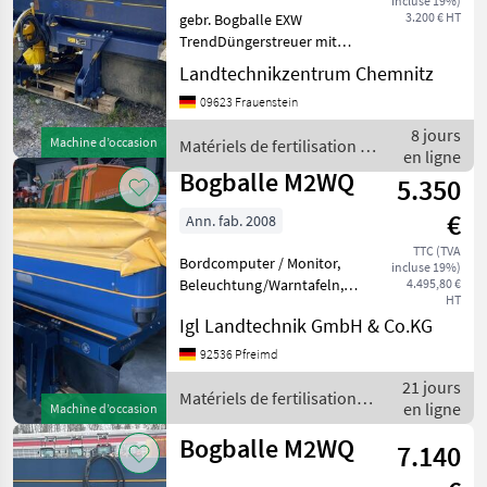
incluse 19%)
DÜNGE
3.200 € HT
gebr. Bogballe EXW
TrendDüngerstreuer mit
mechanischem Antrieb
Landtechnikzentrum Chemnitz
WiegeeinrichtungFüllmenge
09623 Frauenstein
ca. 2.200 Liter18 Meter
Arbeitsbreiteinkl.
8 jours
Machine d’occasion
Matériels de fertilisation et
Bedienteil, Gelenkwelle,
en ligne
irrigation / Bogballe
Dokument
Bogballe M2WQ
5.350
€
Ann. fab. 2008
TTC (TVA
Bordcomputer / Monitor,
incluse 19%)
Beleuchtung/Warntafeln,
4.495,80 €
HT
Leistungsmonitor,
Igl Landtechnik GmbH & Co.KG
Mechanisch,
Bedienterminal, Plane,
92536 Pfreimd
Wiegeeinrichtung, ISOBUS,
21 jours
Rollvorrichtung,
Matériels de fertilisation et
en ligne
Machine d’occasion
Grenzstreusc
irrigation / Bogballe
Bogballe M2WQ
7.140