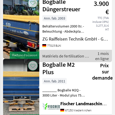
Bogballe
minéral
3.900
fertilisation
et
Düngerstreuer
€
irrigation
/ Bogballe
Ann. fab. 2003
TTC (TVA
incluse 19%)
3.277,31 €
Behältervolumen 2000 ltr. -
HT
Beleuchtung - Abdeckplane
- automatische
ZG Raiffeisen Technik GmbH - Gebrauchtmaschinenzentrum
Streumengenreg. -
77815 Bühl
Grenzstreueinrichtung -
Bordcomputer -
1 mois
Machine d’occasion
Matériels de fertilisation et
Arbeitsbreite 24 m -
en ligne
irrigation / Bogballe
Streusystem: Schei
Bogballe M2
Prix
Plus
sur
demande
Ann. fab. 2011
________ Bogballe M2Q -
3000 Liter - Modul plus 750
Liter - Modul plus 450 Liter -
Fischer Landmaschinen GmbH
Grundmaschine mit
Serienausstattung: -
67150 Niederkirchen