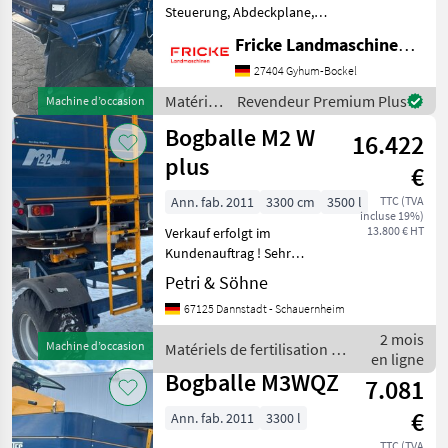
Steuerung, Abdeckplane,
Transportrollen,
Fricke Landmaschinen GmbH
Grenzstreueinrichtung,
Streuschaufeln E1 12m bis
27404 Gyhum-Bockel
18m, Streuschaufeln E2
Matériels
Revendeur Premium Plus
Machine d’occasion
20m bis 24m Matériels de
de
Bogballe M2 W
16.422
fertilisation
et
plus
€
irrigation
/
Ann. fab. 2011
3300 cm
3500 l
TTC (TVA
incluse 19%)
Bogballe
13.800 € HT
Verkauf erfolgt im
Kundenauftrag ! Sehr
gepflegt Bogballe
Petri & Söhne
Düngerstreuer M2 W
67125 Dannstadt - Schauernheim
Baujahr 2011 (Ersteinsatz
2012) mit Wiegeeinrichtung,
2 mois
Machine d’occasion
Matériels de fertilisation et
Plane,
en ligne
irrigation / Bogballe
Grenzstreueinrichtung,
Bogballe M3WQZ
7.081
Verlä
€
Ann. fab. 2011
3300 l
TTC (TVA