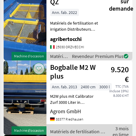
et
QZ
sur
irrigation
demande
/
Ann. fab. 2022
Bogballe
Matériels de fertilisation et
irrigation Distributeurs
d’engrais minéral
agribertocchi
25030 ORZIVECCHI
Matériels
Revendeur Premium Plus
Machine d’occasion
de
Bogballe M2 W
9.520
fertilisation
et
plus
€
irrigation
/
Ann. fab. 2013
2400 cm
3000 l
TTC (TVA
incluse 19%)
Bogballe
8.000 € HT
M2W plus mit Calibrator
Zurf 3000 Liter in
Serienausstattung Trend
Agrom GmbH
Streuflügelsatz 20 - 24
88377 Riedhausen
Meter Trend ZURF
Doppelschaltung,
3 mois
Machine d’occasion
Matériels de fertilisation et
Stellmotor zum Verschluss
en ligne