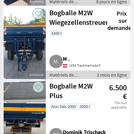
Matériels de
8 jours en ligne
Annonce
fertilisation et
Bogballe M2W
Prix
irrigation /
Distributeurs
sur
Wiegezellenstreuer
d’engrais minéral
demande
3300 l
M .
2454 Trautmannsdorf
Matériels de
2 mois en ligne
Annonce
fertilisation et
Bogballe M2W
6.500
irrigation /
Distributeurs
Plus
€
d’engrais minéral
TVA non
Ann. fab. 2005
3000 l
applicable
Dominik Trischack