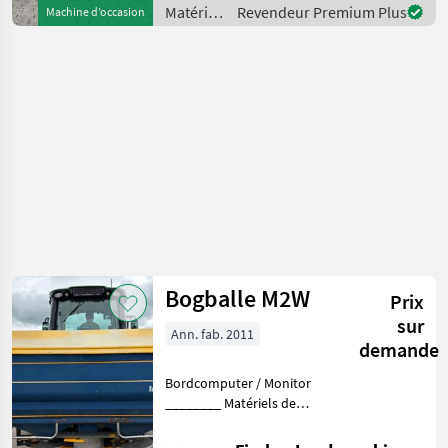
quadro-System zur
Matériels
Revendeur Premium Plus
Machine d’occasion
schnellen Abdrehprobe
de
fertilisation
et
irrigation
/
Bogballe
Bogballe M2W
Prix
sur
Ann. fab. 2011
demande
Bordcomputer / Monitor
________ Matériels de
fertilisation et irrigation
Distributeurs d’engrais