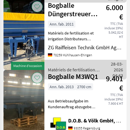
irrigation / Bogballe
der rechten Se
Bogballe
6.000
Düngerstreuer
€
M2W OZ
Ann. fab. 2011
TTC (TVA
incluse 19%)
5.042,02 €
Matériels de fertilisation et
HT
irrigation Distributeurs
d’engrais minéral
ZG Raiffeisen Technik GmbH Agrartechnik Mühlhausen
78259 Mühlhausen-Ehingen
28-03-
Machine d’occasion
Matériels de fertilisation et
2026
Bogballe M3WQ1
irrigation / Bogballe
04:43
9.401
€
Ann. fab. 2013
2700 cm
TTC (TVA
incluse 19%)
Aus Betriebsaufgabe im
7.900 € HT
Kundenauftrag abzugeben
Sprechen Sie uns für
weitere Informationen oder
D.O.B. & Völk GmbH, Filiale Regensburg
einen Besichtigungstermin
93055 Regensburg