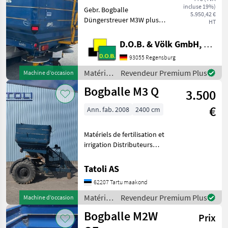
incluse 19%)
Gebr. Bogballe
5.950,42 €
Düngerstreuer M3W plus
HT
Baujahr: 2012 - 3300 l mit
ISOBUS - Abdeckplane
D.O.B. & Völk GmbH, Filiale Regensburg
Verkauf im Kundenauftrag
93055 Regensburg
Sprechen Sie uns für
weitere Informationen oder
Matériels
Revendeur Premium Plus
Machine d’occasion
ein
de
Bogballe M3 Q
3.500
fertilisation
et
€
Ann. fab. 2008
2400 cm
irrigation
/
Bogballe
Matériels de fertilisation et
irrigation Distributeurs
d’engrais minéral
Tatoli AS
62207 Tartu maakond
Matériels
Revendeur Premium Plus
Machine d’occasion
de
Bogballe M2W
Prix
fertilisation