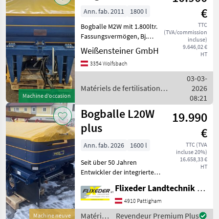
et
€
Ann. fab. 2011
1800 l
irrigation
/ Bogballe
TTC
Bogballe M2W mit 1.800ltr.
(TVA/commission
Fassungsvermögen, Bj.
incluse)
2011 mit Zurf Terminal,
9.646,02 €
Weißensteiner GmbH
HT
Gelenkwelle und Plane. 2x
3354 Wolfsbach
Streuflügelsatz 12-18m und
20-24m Épandeur à deux
03-03-
disques, Ensembl
Matériels de fertilisation et
2026
Machine d’occasion
irrigation / Bogballe
08:21
Bogballe L20W
19.990
plus
€
Ann. fab. 2026
1600 l
TTC (TVA
incluse 20%)
16.658,33 €
Seit über 50 Jahren
HT
Entwickler der integrierten
Wiegetechnik. Dänischer
Flixeder Landtechnik GmbH
Innovationsführer bei
Düngerstreuern. Mit echter
4910 Pattigham
4-fach Überlappung durch
Matériels
Revendeur Premium Plus
Machine neuve