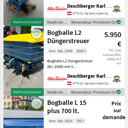
mit Eigenbau Holzaufsatz,
Deschberger Karl Landtechnik GesmbH & Co KG
Gelenkwelle, Beleuchtung
und hydr.
4774 St. Marienkirchen/Schärding
Schieberbetätigung - Ihr
Matériels
Revendeur Premium Or
Machine d’occasion
Ansprechpartner - Hr.
de
Bogballe L2
Christoph Desc
5.950
fertilisation
et
Düngerstreuer
€
irrigation
/ Bogballe
Ann. fab. 2009
2000 l
TTC (TVA
incluse 20%)
4.958,33 €
Bogballe L2 Düngerstreuer
HT
(BJ: 2009) mit 3
Behälteraufsätzen
Deschberger Karl Landtechnik GesmbH & Co KG
(Gesamtinhalt: ca. 2.000 l),
Abdeckschwenkplane,
4774 St. Marienkirchen/Schärding
Beleuchtung für
Matériels
Revendeur Premium Or
Machine d’occasion
Straßenfahrt,
de
Bogballe L 15
Drehrichtungsänderung
Prix
fertilisation
übe
et
plus 700 lt.
sur
irrigation
demande
/ Bogballe
Ann. fab. 2025
700 l