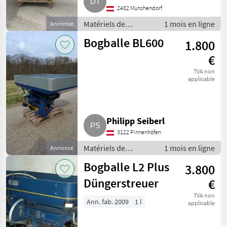
2482 Münchendorf
Matériels de
1 mois en ligne
Annonce
fertilisation et
Bogballe BL600
1.800
irrigation /
Distributeurs
€
d’engrais minéral
TVA non
applicable
Philipp Seiberl
3122 Pinnenhöfen
Matériels de
1 mois en ligne
Annonce
fertilisation et
Bogballe L2 Plus
3.800
irrigation /
Distributeurs
Düngerstreuer
€
d’engrais minéral
TVA non
Ann. fab. 2009
1 l
applicable