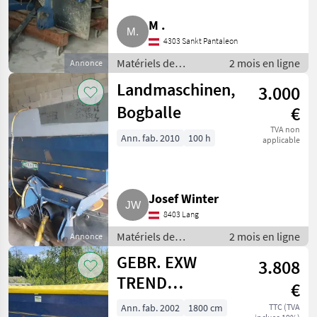
M .
4303 Sankt Pantaleon
Matériels de
2 mois en ligne
Annonce
fertilisation et
Landmaschinen,
3.000
irrigation /
Distributeurs
Bogballe
€
d’engrais minéral
TVA non
Ann. fab. 2010
100 h
applicable
Josef Winter
8403 Lang
Matériels de
2 mois en ligne
Annonce
fertilisation et
GEBR. EXW
3.808
irrigation /
Distributeurs
TREND
€
d’engrais minéral
BOGBALLE
Ann. fab. 2002
1800 cm
TTC (TVA