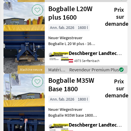
In-Center-Streusys
de
Bogballe L20W
Prix
fertilisation
et
plus 1600
sur
irrigation
demande
/
Ann. fab. 2026
1600 l
Bogballe
Neuer Wiegestreuer
Bogballe L 20 W plus - 1600
lt. - patentierte 4 Fach
Deschberger Landtechnik GmbH
Überlappung - Calibrator
Zurf - LED Beleuchtung -
4973 Senftenbach
E1T Steuflügel 12-18mt -
Matériels
Revendeur Premium Plus
Machine neuve
Abdeckplane
de
Bogballe M35W
Prix
fertilisation
et
Base 1800
sur
irrigation
demande
/
Ann. fab. 2026
1800 l
Bogballe
Neuer Wiegestreuer
Bogballe M35W base 1800 -
Trendschaltung el. "ZG" -
Deschberger Landtechnik GmbH
E2T Streuflügel 20-24mt -