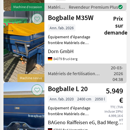
gerne an! Wir sprechen
Deutsch! We speak
Matériels
Revendeur Premium Plus
Machine d’occasion
de
Bogballe M35W
Prix
fertilisation
et
sur
Ann. fab. 2026
irrigation
demande
/
Équipement d'épandage
Bogballe
frontière Matériels de
fertilisation et irrigation
Dorn GmbH
Distributeurs d’engrais
84079 Bruckberg
minéral
20-03-
Matériels de fertilisation et
2026
Machine neuve
irrigation / Bogballe
04:38
Bogballe L 20
5.949
€
Ann. fab. 2020
2400 cm
2050 l
TTC (TVA
Équipement d'épandage
incluse 19%)
frontière Matériels de
4.999,16 €
fertilisation et irrigation
HT
BAGeno Raiffeisen eG, Bad Mergentheim
Distributeurs d’engrais
97980 Bad Mergentheim