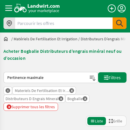
Parcourir les offres
/
Matériels De Fertilisation Et Irrigation
/
Distributeurs D’engrais Miné
Acheter Bogballe Distributeurs d’engrais minéral neuf ou
d’occasion
Voici comment les annonces sont triées sur Landwirt.com
Filtres
x
x
Materiels De Fertilisation Et Irrigation
x
x
Distributeurs D Engrais Mineral
Bogballe
x
Supprimer tous les filtres
Liste
Grille