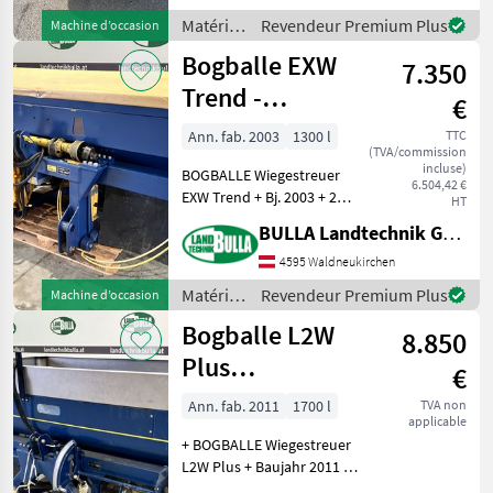
Grenzstreueinrichtung,
Matériels
Revendeur Premium Plus
Machine d’occasion
Bedienterminal ZURF
de
Bogballe EXW
Calibrator, neue
7.350
fertilisation
Wurfschaufel
et
Trend -
€
irrigation
Wiegestreuer -
/
Ann. fab. 2003
1300 l
TTC
(TVA/commission
1300 Liter
Bogballe
incluse)
BOGBALLE Wiegestreuer
6.504,42 €
EXW Trend + Bj. 2003 + 2
HT
Paar Schaufel + 12 bis 18
BULLA Landtechnik GmbH
Meter oder 20 bis 24 Meter +
Grenzstreueinrichtung +
4595 Waldneukirchen
Inhalt 1300 Liter inkl. 300
Matériels
Revendeur Premium Plus
Machine d’occasion
Liter
de
Bogballe L2W
8.850
fertilisation
et
Plus
€
irrigation
Wiegestreuer -
/
Ann. fab. 2011
1700 l
TVA non
applicable
1700 Liter
Bogballe
+ BOGBALLE Wiegestreuer
L2W Plus + Baujahr 2011 +
Behältervolumen 1700 Liter