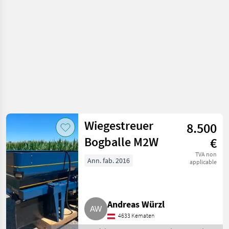
et
irrigation
/
Bogballe
Wiegestreuer
8.500
Bogballe M2W
€
TVA non
Ann. fab. 2016
applicable
Andreas Würzl
4633 Kematen