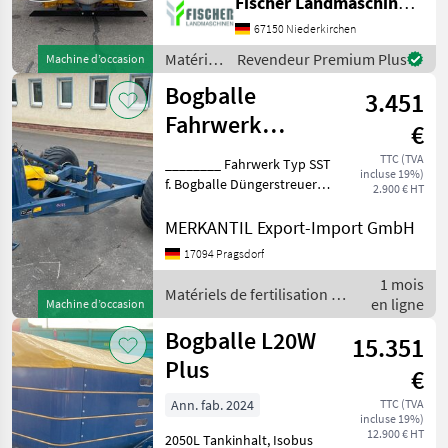
Fischer Landmaschinen GmbH
minéral
67150 Niederkirchen
Matériels
Revendeur Premium Plus
Machine d’occasion
de
Bogballe
3.451
fertilisation
et
Fahrwerk
€
irrigation
Düngerstreuer
/
TTC (TVA
________ Fahrwerk Typ SST
incluse 19%)
Bogballe
f. Bogballe Düngerstreuer
2.900 € HT
Einachser Befestigung
DÃƒÂ¼ngerstreuer per 3-
MERKANTIL Export-Import GmbH
Punkt Zugöse mechan.
17094 Pragsdorf
Stütfuß zul.
1 mois
Gesamtgewicht: 3.500kg Ber
Matériels de fertilisation et
en ligne
Machine d’occasion
irrigation / Bogballe
Bogballe L20W
15.351
Plus
€
Ann. fab. 2024
TTC (TVA
incluse 19%)
12.900 € HT
2050L Tankinhalt, Isobus