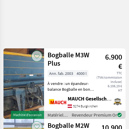
/ Bogballe
Bogballe M3W
6.900
Plus
€
Ann. fab. 2003
4000 l
TTC
(TVA/commission
incluse)
À vendre : un épandeur-
6.106,19 €
balance Bogballe en bon
HT
état ! !Vente entre
MAUCH Gesellschaft m.b.H. & Co.KG
particuliers ! Équipement : -
Terminal - Système de
5274 Burgkirchen
pesage - Capacité de 4 000 l
Matériels
Revendeur Premium Or
Machine d’occasion
- Bâche de p
de
Bogballe M2W
10.900
fertilisation