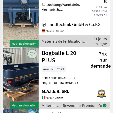
€
Beleuchtung/Warntafeln,
TTC (TVA
Mechanisch,
incluse 19%)
Bedienterminal,
6.000 € HT
Wiegeeinrichtung,
Igl Landtechnik GmbH & Co.KG
Behälteraufsatz, elektrische
Schieberbetätigung,
92536 Pfreimd
Betriebsstundenzähler
21 jours
________ Équipemen
Matériels de fertilisation et
en ligne
Machine d’occasion
irrigation / Bogballe
Bogballe L 20
Prix
PLUS
sur
demande
Ann. fab. 2023
COMANDO IDRAULICO
ON/OFF KIT DA BORDO A
CENTRO CAMPO CON
M.A.I.E.R. SRL
ESCLUSIONE DI UN DISCO
CARDANO Matériels de
06062 Moiano
fertilisation et irrigation
Matériels
Revendeur Premium Or
Machine d’occasion
Distributeurs d’engrais
de