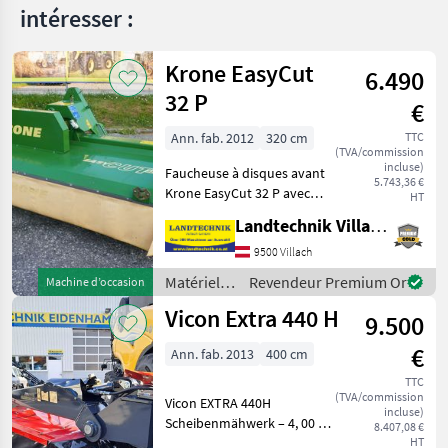
intéresser :
Krone EasyCut
6.490
32 P
€
Ann. fab. 2012
320 cm
TTC
(TVA/commission
incluse)
Faucheuse à disques avant
5.743,36 €
Krone EasyCut 32 P avec
HT
formation active d'andains,
Landtechnik Villach GmbH
support oscillant pour
attelage triangulaire Weiste,
9500 Villach
fixation rapide des lames,
Matériels
Revendeur Premium Or
Machine d’occasion
avec di
de
Vicon Extra 440 H
9.500
fenaison /
Krone
€
Ann. fab. 2013
400 cm
TTC
(TVA/commission
Vicon EXTRA 440H
incluse)
Scheibenmähwerk – 4, 00 m
8.407,08 €
Arbeitsbreite Ausstattung: -
HT