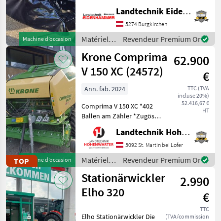
Arbeitsbreite: 4, 00 m -3
Landtechnik Eidenhammer GmbH
Klingen pro Mähscheibe -
5274 Burgkirchen
Dreipunktanbau Kat. II -
Hydropneuma
Matériels
Revendeur Premium Or
Machine d’occasion
de
Krone Comprima
62.900
fenaison /
Vicon
V 150 XC (24572)
€
Ann. fab. 2024
TTC (TVA
incluse 20%)
52.416,67 €
Comprima V 150 XC *402
HT
Ballen am Zähler *Zugöse
Obenanhängung
Landtechnik Hohenwarter GmbH
*Schneidwerk mit 17 Messer
*Gelenkwelle *Hydraul.
5092 St. Martin bei Lofer
Bodenabsenkung *E-Achse
Matériels
Revendeur Premium Or
TOP
Machine d’occasion
mit 2-Leiter Druckl.-Brems
de
Stationärwickler
2.990
fenaison /
Krone
Elho 320
€
TTC
Elho Stationärwickler Die
(TVA/commission