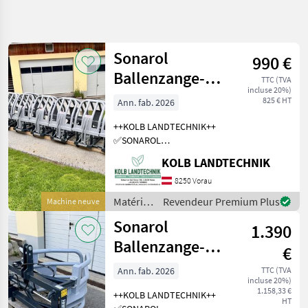
Affiner la
recherche
Sonarol
990 €
Catégorie
Pays
Filtres
4
Ballenzange-
TTC (TVA
incluse 20%)
Ballengreifer
Afficher
825 € HT
Ann. fab. 2026
CHEMIN
Réinitialiser
2
CBE 1500
ACTUEL
résultats
++KOLB LANDTECHNIK++
Rundballen
matériel
✅SONAROL
agricole
Rundballengreifer CBE 1500
KOLB LANDTECHNIK
Materiels
✅Lieferung Österreichweit
De
möglich ✅1550mm
8250 Vorau
Fenaison
Öffnungsweite ✅lagernd
Matériels
Revendeur Premium Plus
Machine neuve
Pinces
mit Euro- und Weidemann-
de
A Balles
Sonarol
Aufnah
1.390
fenaison
Sonarol
/
Ballenzange-
€
Sonarol
Ballengreifer
CHOISIR
Ann. fab. 2026
TTC (TVA
UNE
incluse 20%)
CBE 1500
CATÉGORIE
1.158,33 €
++KOLB LANDTECHNIK++
Rundballen
HT