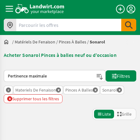
Parcourir les offres
/
Matériels De Fenaison
/
Pinces À Balles
/
Sonarol
Acheter Sonarol Pinces à balles neuf ou d’occasion
Voici comment les annonces sont triées sur Landwirt.com
Filtres
x
x
x
x
Materiels De Fenaison
Pinces A Balles
Sonarol
x
Supprimer tous les filtres
Liste
Grille