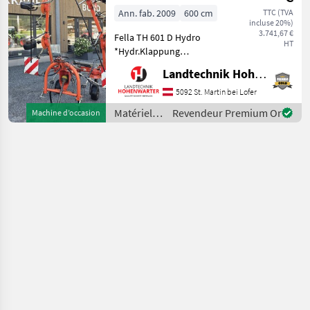
Ann. fab. 2009
600 cm
TTC (TVA
incluse 20%)
3.741,67 €
Fella TH 601 D Hydro
HT
*Hydr.Klappung
*Gelenkwelle *Warnrafeln
Landtechnik Hohenwarter GmbH
Nachstehend finden Sie
ähnliche Suchbegriffe und
5092 St. Martin bei Lofer
alternative Bezeichnungen
Matériels
Revendeur Premium Or
Machine d’occasion
für Kreisler Keywords: Kreis
de
fenaison /
Fella