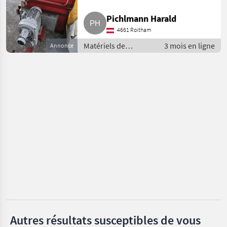
Auer
Pichlmann Harald
4661 Roitham
Buchmann
Matériels de
3 mois en ligne
Annonce
convoyage /
Soby
Souffleries
Gruber
Mengele
Afficher
tous
les 8
MARKETPLACE
Offres des
Petites
Marketplace
distributeurs
annonces
Autres résultats susceptibles de vous