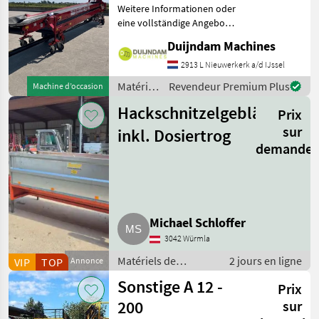
Weitere Informationen oder
eine vollständige Angebot?
Fragen Sie das einfach und
Duijndam Machines
schnell an auf unsere
Duijndam Machines
2913 L Nieuwerkerk a/d IJssel
Website! Sie können uns
Matériels
Revendeur Premium Plus
Machine d’occasion
auch anrufen.Alle zu
de
Hackschnitzelgebläse
Prix
convoyage
/
sur
inkl. Dosiertrog
Sonstige
demande
Michael Schloffer
3042 Würmla
Matériels de
2 jours en ligne
VIP
TOP
Annonce
convoyage /
Sonstige A 12 -
Prix
Souffleries
200
sur