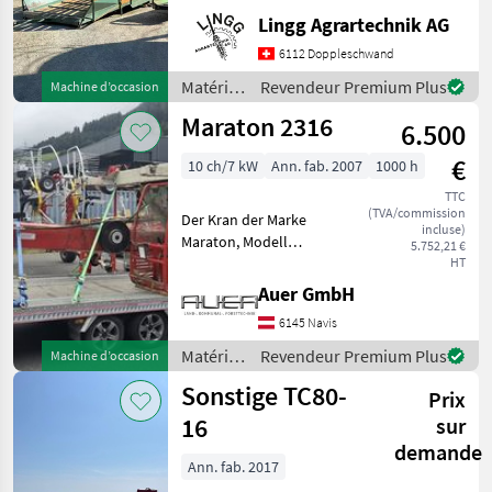
Einsatzbereit. Tischlänge
Lingg Agrartechnik AG
innen 5.3m Gesamtlänge
6112 Doppleschwand
ohne Deichsel 7m. Neuer
Holz
Matériels
Revendeur Premium Plus
Machine d’occasion
de
Maraton 2316
6.500
convoyage
/ Agrar
€
10 ch/7 kW
Ann. fab. 2007
1000 h
TTC
(TVA/commission
Der Kran der Marke
incluse)
Maraton, Modell
5.752,21 €
unbekannt, aus dem
HT
Baujahr 2007, bietet eine
Auer GmbH
zuverlässige Leistung mit
6145 Navis
einer Motorstärke von 10
PS. Mit insgesamt 1000
Matériels
Revendeur Premium Plus
Machine d’occasion
Betriebsstu
de
Sonstige TC80-
Prix
convoyage
/
16
sur
Maraton
demande
Ann. fab. 2017