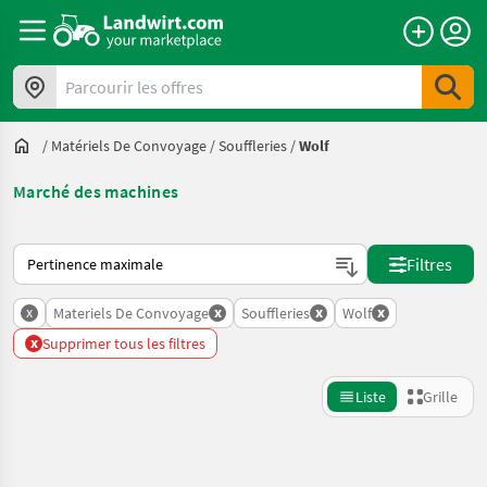
Parcourir les offres
/
Matériels De Convoyage
/
Souffleries
/
Wolf
Marché des machines
Voici comment les annonces sont triées sur Landwirt.com
Filtres
x
x
x
x
Materiels De Convoyage
Souffleries
Wolf
x
Supprimer tous les filtres
Liste
Grille