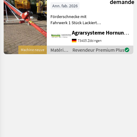
demande
Ann. fab. 2026
Förderschnecke mit
Fahrwerk 1 Stück Lackierte
Stahlausführung - Länge
Agrarsysteme Hornung GmbH & Co. KG
12.30 m – Durchmesser 200
mm - Leistung 50 t
73485 Zöbingen
Matériels
Revendeur Premium Plus
Machine neuve
de
convoyage
/
Sonstige