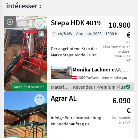
intéresser :
Stepa HDK 4019
10.900
€
11 ch/8 kW
Ann. fab. 2003
1000 h
TTC
(TVA/commission
Der angebotene Kran der
incluse)
Marke Stepa, Modell HDK
9.646,02 €
4010, 4fach Teleskop
HT
Reichweite von 2, 5m bis
Monika Lachner e.U. Maschinenhandel
14m ist ein zuverlässiges
4890 Weißenkirchen im Attergau
Arbeitsgerät aus dem
Baujahr 2003. Mit einer
Matériels
Revendeur Premium Plus
Machine d’occasion
de
Agrar AL
6.090
convoyage
/ Stepa
€
Infolge Betriebsumstellung
Non soumis
à la TVA
im Kundenauftrag zu
verkaufen. Gepflegte
Dosieranlage sofort