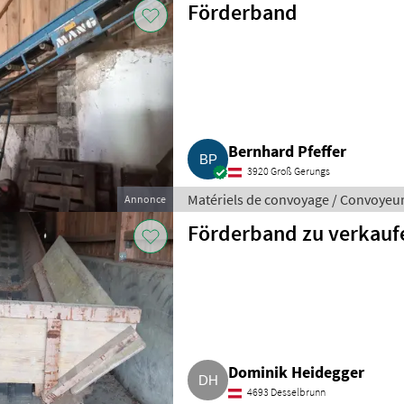
Förderband
Bernhard Pfeffer
3920 Groß Gerungs
Matériels de convoyage / Convoyeu
Annonce
Förderband zu verkauf
Dominik Heidegger
4693 Desselbrunn