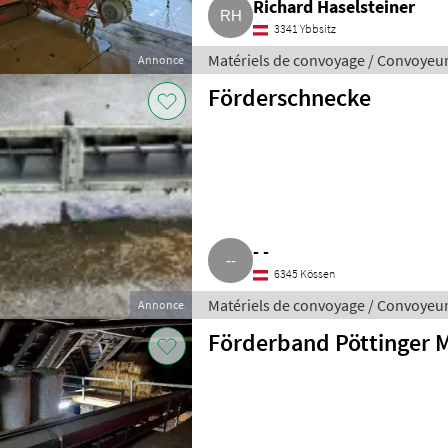
Richard Haselsteiner
3341 Ybbsitz
Matériels de convoyage / Convoyeu
Annonce
Förderschnecke
- -
6345 Kössen
Matériels de convoyage / Convoyeu
Annonce
Förderband Pöttinger 