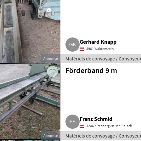
Gerhard Knapp
3961 Waldenstein
Matériels de convoyage / Convoyeu
Annonce
Förderband 9 m
Franz Schmid
3204 Kirchberg An Der Pielach
Matériels de convoyage / Convoyeu
Annonce