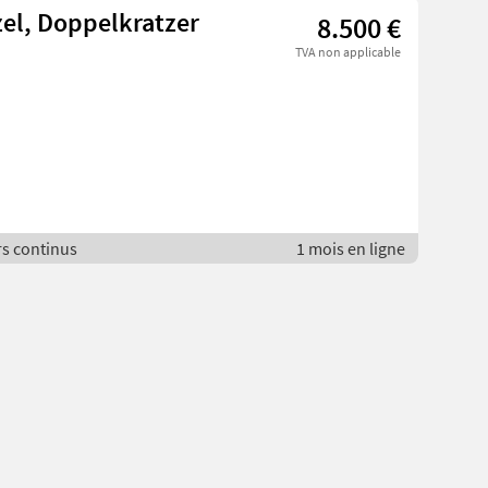
el, Doppelkratzer
8.500 €
TVA non applicable
rs continus
1 mois en ligne