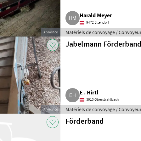
Harald Meyer
9472 Ettendorf
Matériels de convoyage / Convoyeu
Annonce
Jabelmann Förderban
E . Hirtl
3910 Oberstrahlbach
Matériels de convoyage / Convoyeu
Annonce
Förderband