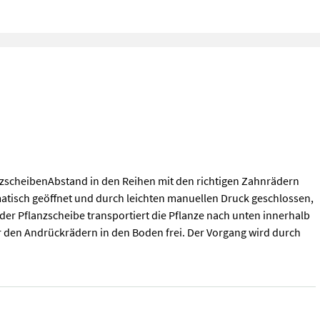
nzscheibenAbstand in den Reihen mit den richtigen Zahnrädern
tomatisch geöffnet und durch leichten manuellen Druck geschlossen,
 der Pflanzscheibe transportiert die Pflanze nach unten innerhalb
or den Andrückrädern in den Boden frei. Der Vorgang wird durch
zscheibenAbstand in den Reihen mit den richtigen Zahnrädern eins