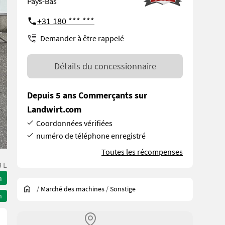
Pays-Bas
+31 180 *** ***
Demander à être rappelé
Détails du concessionnaire
Depuis 5 ans Commerçants sur
Landwirt.com
Coordonnées vérifiées
numéro de téléphone enregistré
Toutes les récompenses
 L
n
/
Marché des machines
/
Sonstige
n