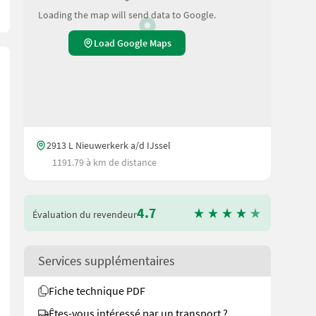
Loading the map will send data to Google.
Load Google Maps
2913 L Nieuwerkerk a/d IJssel
1191.79 à km de distance
4.7
Évaluation du revendeur
Services supplémentaires
tellbar: 26, 29, 34, 40, 45, 52, 68 cmDer Greifer wird automatisc
Fiche technique PDF
Êtes-vous intéressé par un transport ?