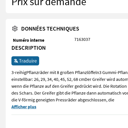
Prix sur demande
DONNÉES TECHNIQUES
7163037
Numéro interne
DESCRIPTION
Traduire
3-reihigPflanzräder mit 8 großen Pflanzlöffeln3 Gummi-Pfla
einstellbar: 26, 29, 34, 40, 45, 52, 68 cmDer Greifer wird au
wenn die Pflanze auf den Greifer gedrückt wird. Die Rotation
des Schars. Der Greifer gibt die Pflanze dann automatisch v
die V-förmig geneigten Pressräder abgeschlossen, die
3-reihigPflanzräder mit 8 großen Pflanzlöffeln3 Gummi-Pflan
Afficher plus