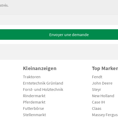
strés.
Envoyer une demande
Kleinanzeigen
Top Marke
Traktoren
Fendt
Erntetechnik Grünland
John Deere
Forst- und Holztechnik
Steyr
Rindermarkt
New Holland
Pferdemarkt
Case IH
Futterbörse
Claas
Stellenmarkt
Massey Fergu