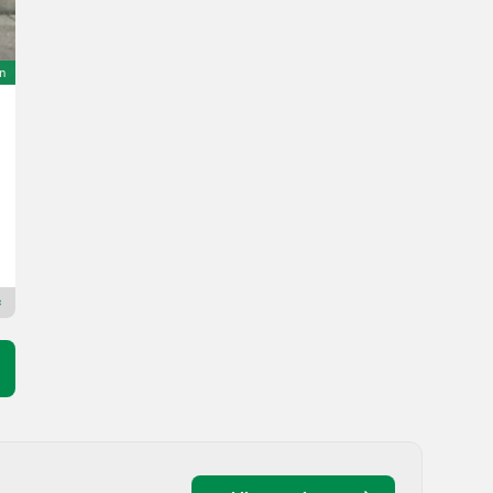
on
Sonstige Dual 12 Gold
Prix sur demande
Ann. fab. 2015
Duijndam Machines
2913 L
Revendeur Premium Plus