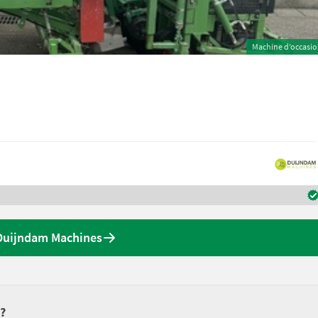
Machine d’occasi
 Duijndam Machines
 ?