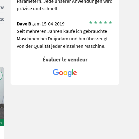
Parametern. Jede unserer Anwendungen wird
38
präzise und schnell
10
Dave B.
,am 15-04-2019
Seit mehreren Jahren kaufe ich gebrauchte
Maschinen bei Duijndam und bin überzeugt
von der Qualität jeder einzelnen Maschine.
Vielen Dank für die schnelle und zuverlässige
Évaluer le vendeur
Abwicklung der Bestellungen bei Ihnen.
Stefan D.
,am 24-01-2018
Wir haben zwei Maschinen gekauft, eine neue
Pflanzmaschine und eine ältere gebrauchte.
Die Maschinen sind wie erwartet und der
Transport war schnell und unkompliziert. Der
Kontakt freundlich und ehrlich. Weiter so und
wir würden wieder dort kaufen!
on