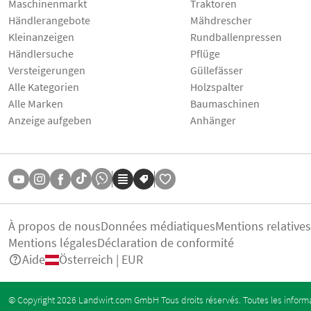
Maschinenmarkt
Traktoren
Händlerangebote
Mähdrescher
Kleinanzeigen
Rundballenpressen
Händlersuche
Pflüge
Versteigerungen
Güllefässer
Alle Kategorien
Holzspalter
Alle Marken
Baumaschinen
Anzeige aufgeben
Anhänger
À propos de nous
Données médiatiques
Mentions relative
Mentions légales
Déclaration de conformité
Aide
Österreich | EUR
© Copyright 2026 Landwirt.com GmbH Tous droits réservés. Toutes les informa