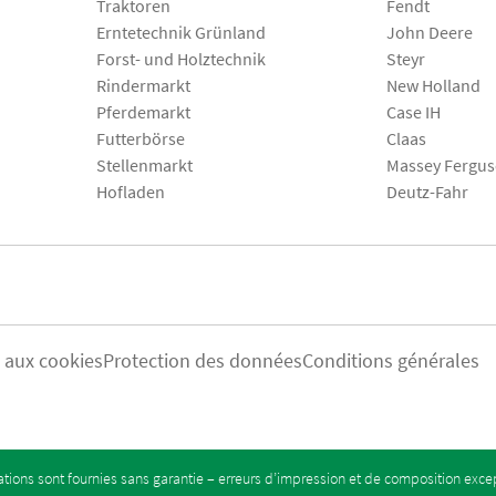
Traktoren
Fendt
Erntetechnik Grünland
John Deere
Forst- und Holztechnik
Steyr
Rindermarkt
New Holland
Pferdemarkt
Case IH
Futterbörse
Claas
Stellenmarkt
Massey Fergu
Hofladen
Deutz-Fahr
s aux cookies
Protection des données
Conditions générales
tions sont fournies sans garantie – erreurs d’impression et de composition exc