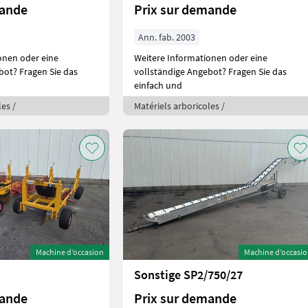
mande
Prix sur demande
Ann. fab. 2003
onen oder eine
Weitere Informationen oder eine
bot? Fragen Sie das
vollständige Angebot? Fragen Sie das
einfach und
les /
Matériels arboricoles /
Machine d’occasion
Machine d’occasi
0
Sonstige SP2/750/27
mande
Prix sur demande