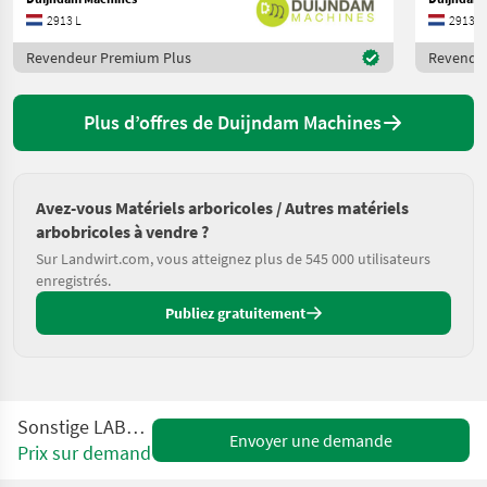
2913 L
2913 L
Revendeur Premium Plus
Revende
Plus d’offres de Duijndam Machines
Avez-vous Matériels arboricoles / Autres matériels
arbobricoles à vendre ?
Sur Landwirt.com, vous atteignez plus de 545 000 utilisateurs
enregistrés.
Publiez gratuitement
Sonstige LABELX 140 ES
Envoyer une demande
Prix sur demande