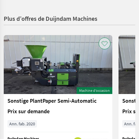
Plus d’offres de Duijndam Machines
Machine d’occasion
Sonstige PlantPaper Semi-Automatic
Sonsti
Prix sur demande
Prix s
Ann. fab. 2020
Ann. fab
Duijndam Machines
Duijndam 