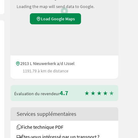
Loading the map will send data to Google.
Load Google Maps
2913 L Nieuwerkerk a/d IJssel
1191.79 à km de distance
4.7
Évaluation du revendeur
Services supplémentaires
an auf unsere Duijndam Machines Website! Sie können uns auch an
Fiche technique PDF
Êtes-vous intéressé par un transport ?