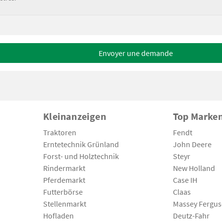
Envoyer une demande
Kleinanzeigen
Top Marke
Traktoren
Fendt
Erntetechnik Grünland
John Deere
Forst- und Holztechnik
Steyr
Rindermarkt
New Holland
Pferdemarkt
Case IH
Futterbörse
Claas
Stellenmarkt
Massey Fergu
Hofladen
Deutz-Fahr