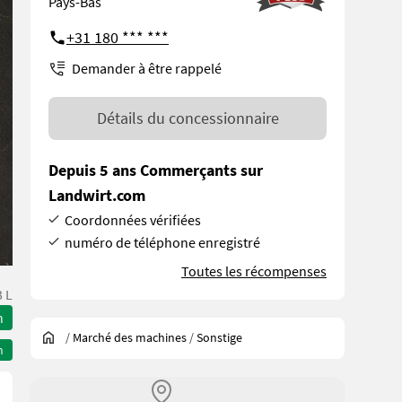
Pays-Bas
+31 180 *** ***
Demander à être rappelé
Détails du concessionnaire
Depuis 5 ans Commerçants sur
Landwirt.com
Coordonnées vérifiées
numéro de téléphone enregistré
Toutes les récompenses
 L
n
/
Marché des machines
/
Sonstige
n