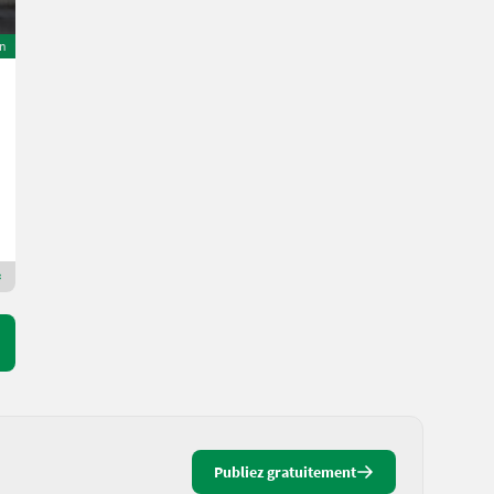
on
Sonstige Galaxy
Prix sur demande
Ann. fab. 2006
Duijndam Machines
2913 L
Revendeur Premium Plus
Publiez gratuitement