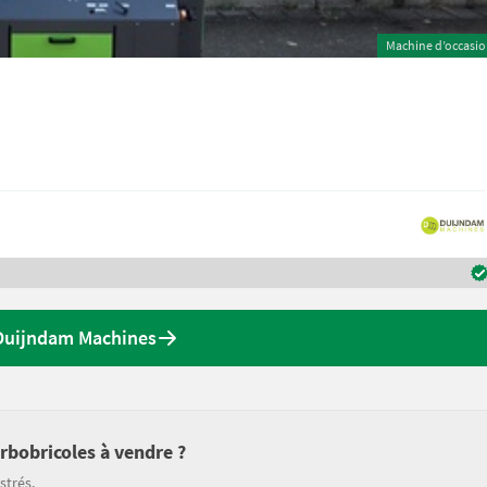
Machine d’occasi
 Duijndam Machines
arbobricoles à vendre ?
strés.