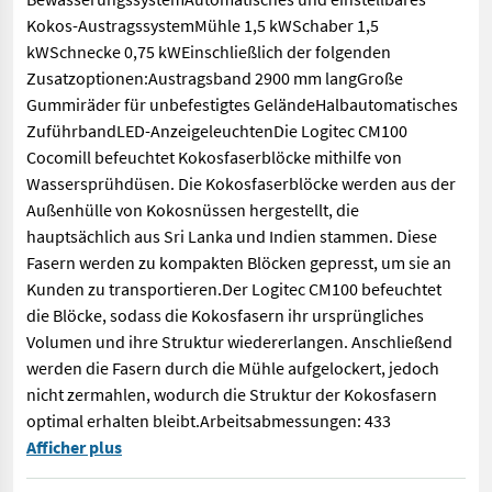
Kokos-AustragssystemMühle 1,5 kWSchaber 1,5
kWSchnecke 0,75 kWEinschließlich der folgenden
Zusatzoptionen:Austragsband 2900 mm langGroße
Gummiräder für unbefestigtes GeländeHalbautomatisches
ZuführbandLED-AnzeigeleuchtenDie Logitec CM100
Cocomill befeuchtet Kokosfaserblöcke mithilfe von
Wassersprühdüsen. Die Kokosfaserblöcke werden aus der
Außenhülle von Kokosnüssen hergestellt, die
hauptsächlich aus Sri Lanka und Indien stammen. Diese
Fasern werden zu kompakten Blöcken gepresst, um sie an
Kunden zu transportieren.Der Logitec CM100 befeuchtet
die Blöcke, sodass die Kokosfasern ihr ursprüngliches
Volumen und ihre Struktur wiedererlangen. Anschließend
werden die Fasern durch die Mühle aufgelockert, jedoch
nicht zermahlen, wodurch die Struktur der Kokosfasern
optimal erhalten bleibt.Arbeitsabmessungen: 433
Maschine zum Aufquellen von Kokosfaserblöcken mittels Wasser
Afficher plus