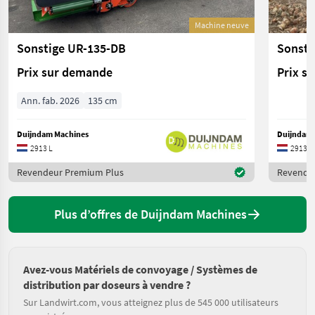
Machine neuve
Sonstige UR-135-DB
Sonsti
Prix sur demande
Prix s
Ann. fab. 2026
135 cm
Duijndam Machines
Duijndam 
2913 L
2913 L
Revendeur Premium Plus
Revende
Plus d’offres de Duijndam Machines
Avez-vous Matériels de convoyage / Systèmes de
distribution par doseurs à vendre ?
Sur Landwirt.com, vous atteignez plus de 545 000 utilisateurs