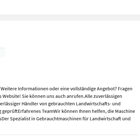
fWeitere Informationen oder eine vollständige Angebot? Fragen
s Website! Sie können uns auch anrufen.Alle zuverlässigen
verlässiger Händler von gebrauchten Landwirtschafts- und
 geprüftErfahrenes TeamWir können Ihnen helfen, die Maschine
er Spezialist in Gebrauchtmaschinen für Landwirtschaft und
fWeitere Informationen oder eine vollständige Angebot? Fragen Si