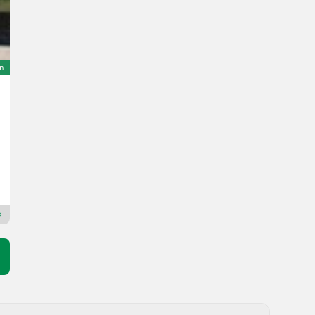
on
Sonstige CSB-2000P
Prix sur demande
Ann. fab. 1997
Duijndam Machines
2913 L
Revendeur Premium Plus