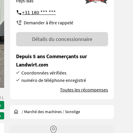
Pays-Bas
+31 180 *** ***
Demander à être rappelé
Détails du concessionnaire
Depuis 5 ans Commerçants sur
Landwirt.com
Coordonnées vérifiées
numéro de téléphone enregistré
Toutes les récompenses
 L
n
/
Marché des machines
/
Sonstige
n