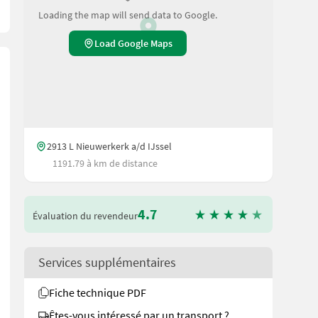
Loading the map will send data to Google.
Load Google Maps
2913 L Nieuwerkerk a/d IJssel
1191.79 à km de distance
4.7
Évaluation du revendeur
Services supplémentaires
Fiche technique PDF
e das einfach und schnell an auf unsere Duijndam Machines Websi
Êtes-vous intéressé par un transport ?