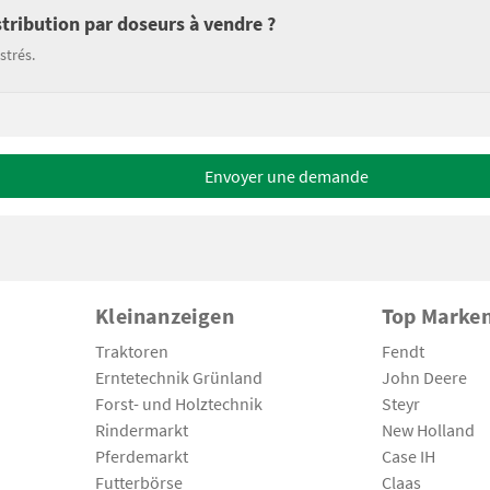
tribution par doseurs à vendre ?
strés.
Envoyer une demande
Kleinanzeigen
Top Marke
Traktoren
Fendt
Erntetechnik Grünland
John Deere
Forst- und Holztechnik
Steyr
Rindermarkt
New Holland
Pferdemarkt
Case IH
Futterbörse
Claas