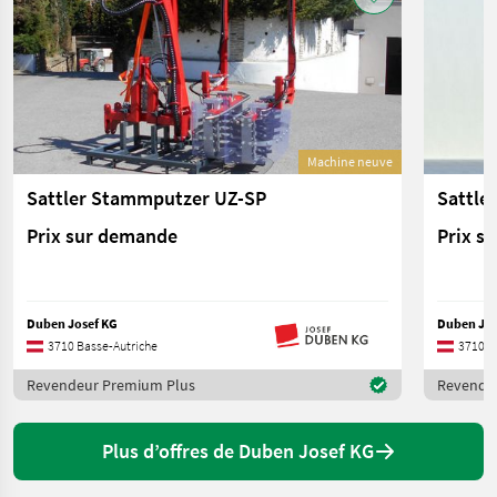
Machine neuve
Sattler Stammputzer UZ-SP
Sattle
Prix sur demande
Prix s
Duben Josef KG
Duben Jos
3710 Basse-Autriche
3710 B
Revendeur Premium Plus
Revende
Plus d’offres de Duben Josef KG