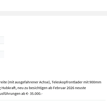
breite (mit ausgefahrener Achse), Teleskopfrontlader mit 900mm
Hubkraft, neu zu besichtigen ab Februar 2026 neuste
Ausführungen ab €- 35.000.-
breite (mit ausgefahrener Achse), Teleskopfrontlader mit 900mm Hu