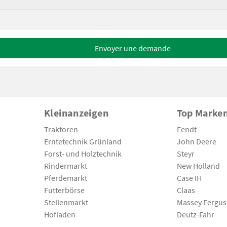
Envoyer une demande
Kleinanzeigen
Top Marke
Traktoren
Fendt
Erntetechnik Grünland
John Deere
Forst- und Holztechnik
Steyr
Rindermarkt
New Holland
Pferdemarkt
Case IH
Futterbörse
Claas
Stellenmarkt
Massey Fergu
Hofladen
Deutz-Fahr