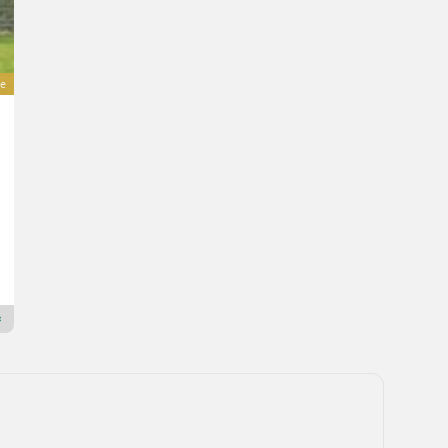
ve
Weidemann 1160 Kabine
Prix sur demande
25 ch/18 kW
Ann. fab. 2026
MAUCH Gesellschaft m.b.H. & Co.KG
5274 Haute-Autriche
Revendeur Premium Or