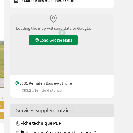
/
Marché des machines
/
Ostler
Loading the map will send data to Google.
Load Google Maps
3331 Kematen Basse-Autriche
393.2 à km de distance
he
s
Services supplémentaires
s
Fiche technique PDF
Êtes-vous intéressé par un transport ?