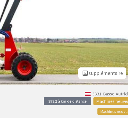
supplémentaire
3331
Basse-Autric
Machines neuve
393.2 à km de distance
Machines neuve