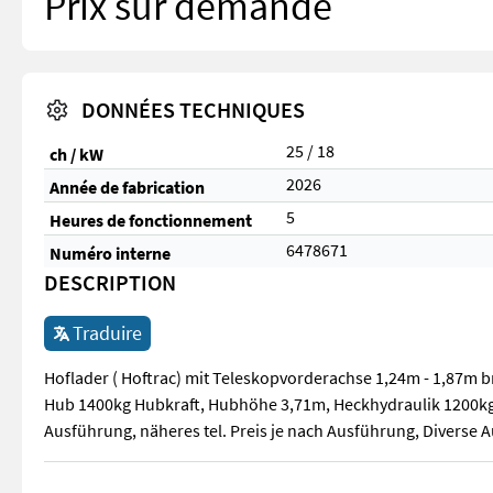
Prix sur demande
DONNÉES TECHNIQUES
25 / 18
ch / kW
2026
Année de fabrication
5
Heures de fonctionnement
6478671
Numéro interne
DESCRIPTION
Traduire
Hoflader ( Hoftrac) mit Teleskopvorderachse 1,24m - 1,87m 
Hub 1400kg Hubkraft, Hubhöhe 3,71m, Heckhydraulik 1200kg 
Ausführung, näheres tel. Preis je nach Ausführung, Diverse 
Hoflader ( Hoftrac) mit Teleskopvorderachse 1,24m - 1,87m 