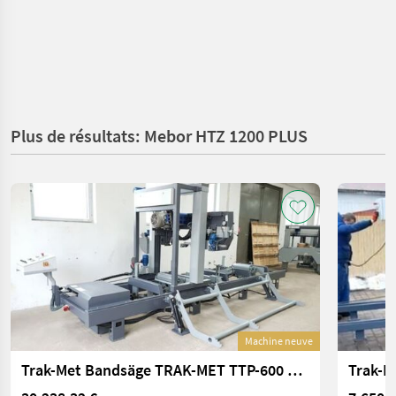
Plus de résultats: Mebor HTZ 1200 PLUS
Machine neuve
Trak-Met Bandsäge TRAK-MET TTP-600 PREMIUM, 11kW
Trak-M