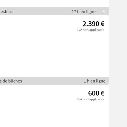
restiers
17 h en ligne
R
2.390 €
TVA non applicable
es de bûches
1 h en ligne
600 €
TVA non applicable