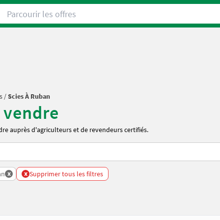
Parcourir les offres
s
/
Scies À Ruban
à vendre
re auprès d'agriculteurs et de revendeurs certifiés.
x
x
Du Bois
an
Supprimer tous les filtres