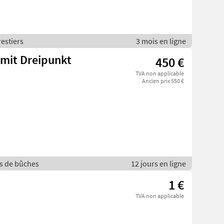
restiers
3 mois en ligne
 mit Dreipunkt
450 €
TVA non applicable
Ancien prix 550 €
es de bûches
12 jours en ligne
1 €
TVA non applicable