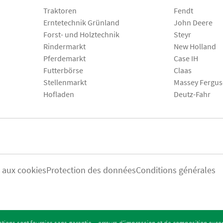
Traktoren
Fendt
Erntetechnik Grünland
John Deere
Forst- und Holztechnik
Steyr
Rindermarkt
New Holland
Pferdemarkt
Case IH
Futterbörse
Claas
Stellenmarkt
Massey Fergu
Hofladen
Deutz-Fahr
s aux cookies
Protection des données
Conditions générales