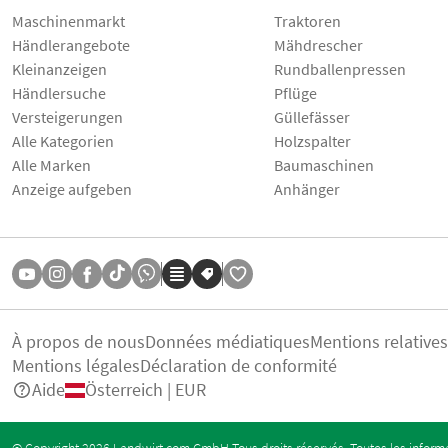
Maschinenmarkt
Traktoren
Händlerangebote
Mähdrescher
Kleinanzeigen
Rundballenpressen
Händlersuche
Pflüge
Versteigerungen
Güllefässer
Alle Kategorien
Holzspalter
Alle Marken
Baumaschinen
Anzeige aufgeben
Anhänger
À propos de nous
Données médiatiques
Mentions relative
Mentions légales
Déclaration de conformité
Aide
Österreich | EUR