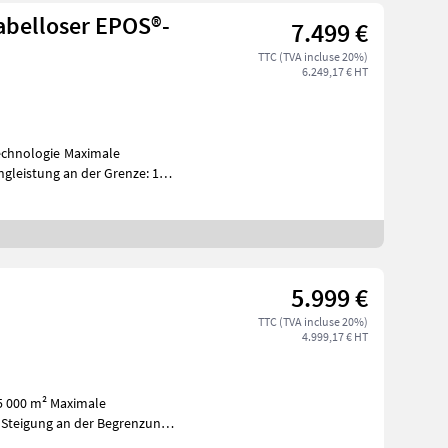
abelloser EPOS®-
7.499 €
TTC (TVA incluse 20%)
6.249,17 € HT
gie Maximale
gleistung an der Grenze: 11 °
5.999 €
TTC (TVA incluse 20%)
4.999,17 € HT
 Steigung an der Begrenzung: