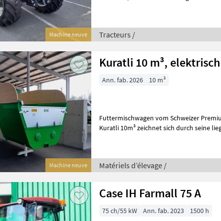
Kraftstofftank + 19ltr. AdBlue Ta
Tracteurs /
Machine neuve
Kuratli 10 m³, elektrisch
Ann. fab. 2026
10 m³
Futtermischwagen vom Schweizer Premium
Kuratli 10m³ zeichnet sich durch seine l
Messerzahl mit seiner schnellen M
Matériels d’élevage /
Machine neuve
Case IH Farmall 75 A
75 ch/55 kW
Ann. fab. 2023
1500 h