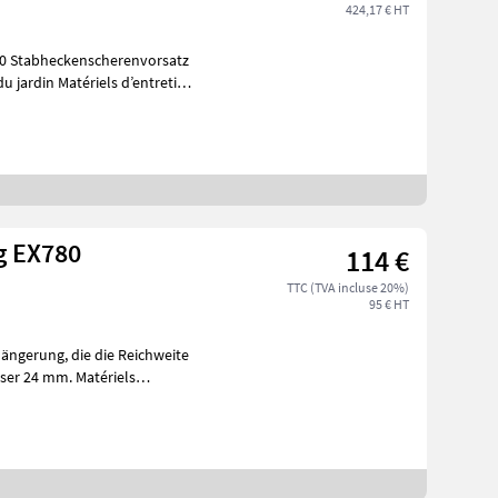
424,17 € HT
atz
g EX780
114 €
TTC (TVA incluse 20%)
95 € HT
mm. Matériels