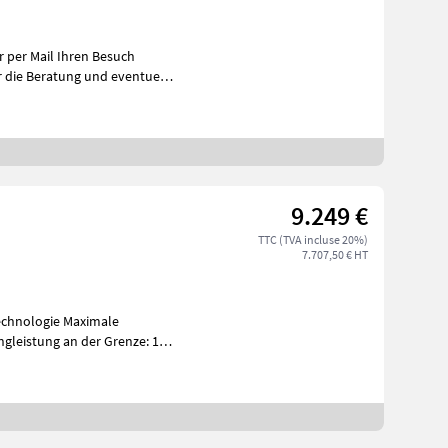
r per Mail Ihren Besuch
9.249 €
TTC (TVA incluse 20%)
7.707,50 € HT
gie Maximale
gleistung an der Grenze: 11 °