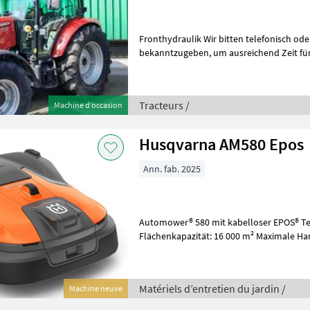
Fronthydraulik Wir bitten telefonisch ode
bekanntzugeben, um ausreichend Zeit für die Beratung und eventuell
einer Probefahrt für Sie zu reser
Tracteurs /
Machine d’occasion
Husqvarna AM580 Epos
Ann. fab. 2025
Automower® 580 mit kabelloser EPOS® Technolo
Flächenkapazität: 16 000 m² Maximale Han
Maximale Steigung an der Begrenzu
Matériels d’entretien du jardin /
Machine neuve