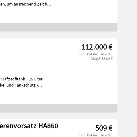
it für
112.000 €
TTC (TVA incluse 20%)
93.333,33 € HT
kel und Tankschutz -
renvorsatz HA860
509 €
TTC (TVA incluse 20%)