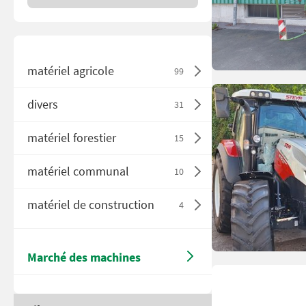
matériel agricole
99
divers
31
matériel forestier
15
matériel communal
10
matériel de construction
4
Marché des machines