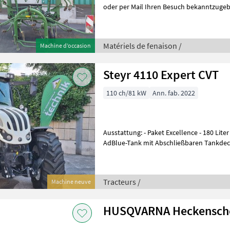
oder per Mail Ihren Besuch bekanntzugeben, um ausreichend Ze
die Beratung und eventuell ein
Matériels de fenaison /
Machine d’occasion
Steyr 4110 Expert CVT
110 ch/81 kW
Ann. fab. 2022
Ausstattung: - Paket Excellence - 180 Liter Kraftstofftank + 19 Liter
AdBlue-Tank mit Abschließbaren Tankdec
Vorglühanlage - Motorstaubr
Tracteurs /
Machine neuve
HUSQVARNA Heckensche