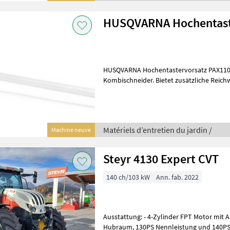
HUSQVARNA Hochentast
HUSQVARNA Hochentastervorsatz PAX1100 Hochentastervorsatz 
Kombischneider. Bietet zusätzliche Reichw
Äste bis zu einer Dicke von ca.
Matériels d’entretien du jardin /
Machine neuve
Steyr 4130 Expert CVT
140 ch/103 kW
Ann. fab. 2022
Ausstattung: - 4-Zylinder FPT Motor mit Abgasstufe V und 4, 5lt
Hubraum, 130PS Nennleistung und 140PS Höchstleistung - 180 ltr.