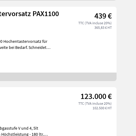
ervorsatz PAX1100
439 €
TTC (TVA incluse 20%)
365,83 € HT
für
eite bei Bedarf. Schneidet
123.000 €
TTC (TVA incluse 20%)
102.500 € HT