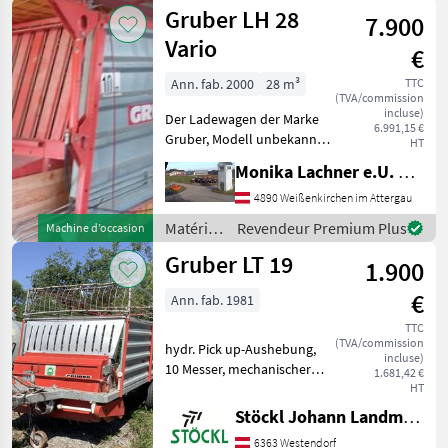
de
Gruber LH 28
7.900
fenaison
/ Gruber
Vario
€
Ann. fab. 2000
28 m³
TTC
(TVA/commission
incluse)
Der Ladewagen der Marke
6.991,15 €
Gruber, Modell unbekannt,
HT
wurde im Jahr 2000
Monika Lachner e.U. Maschinenhandel
hergestellt und ist mit
einem Ladevolumen von 28
4890 Weißenkirchen im Attergau
Litern ausgestattet. Dieses
Matériels
Revendeur Premium Plus
Machine d’occasion
Modell ist ein Aufb
de
Gruber LT 19
1.900
fenaison
/ Gruber
€
Ann. fab. 1981
TTC
(TVA/commission
hydr. Pick up-Aushebung,
incluse)
10 Messer, mechanischer
1.681,42 €
Kratzbodenantrieb, mit
HT
Gelenkwelle, Standort
Stöckl Johann Landmaschinen GesmbH & Co KG
Westendorf (A) Essieux
6363 Westendorf