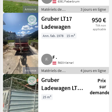
6391 Fieberbrunn
Matériels de
3 jours en ligne
Annonce
fenaison /
Gruber LT17
950 €
Autochargeuses
Ladewagen
TVA non
applicable
Ann. fab. 1978
15 m³
F .
5603 Kleinarl
Matériels de
4 jours en ligne
Annonce
fenaison /
Gruber
Prix
Autochargeuses
sur
Ladewagen LTN
demande
9
25 m³