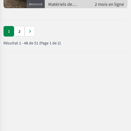
Matériels de
2 mois en ligne
Annonce
fenaison /
Autochargeuses
1
2
Résultat
1
-
48
de
51
(Page 1 de 2)