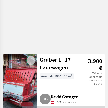
Autochargeuses
Gruber LT 17
3.900
Ladewagen
€
TVA non
Ann. fab. 1984
15 m³
applicable
Ancien prix
4.250 €
David Gsenger
5500 Bischofshofen