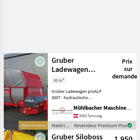
Gruber
Prix
Ladewagen
sur
demande
proALP 300T
30 m³
30m³
Gruber Ladewagen proALP
300T - hydraulische
Rückwand (EW) - Pick up 5-
Mühlbacher Maschinen GmbH
reihig 1, 80m - Spurweite 2,
00m - Beleuchtungs- und
5580 Tamsweg
Blinkanlage Multipoint -
Matériels
Revendeur Premium Plus
Machine neuve
dehnbare Sei
de
Gruber Siloboss
1.950
fenaison