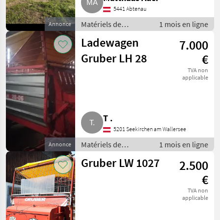
5441 Abtenau
Matériels de
1 mois en ligne
Annonce
fenaison /
Ladewagen
7.000
Autochargeuses
Gruber LH 28
€
TVA non
applicable
T .
5201 Seekirchen am Wallersee
Matériels de
1 mois en ligne
Annonce
fenaison /
Gruber LW 1027
2.500
Autochargeuses
€
TVA non
applicable