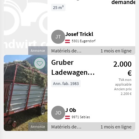
demande
LH1027
25 m³
Josef Trickl
5301 Eugendorf
Matériels de
1 mois en ligne
Annonce
fenaison /
Gruber
2.000
Autochargeuses
Ladewagen
€
LH1020
TVA non
Ann. fab. 1983
applicable
Ancien prix
2.200 €
J Ob
9971 Seblas
Matériels de
1 mois en ligne
Annonce
fenaison /