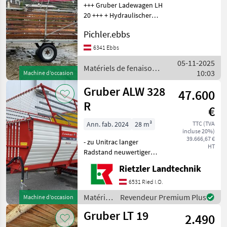
+++ Gruber Ladewagen LH
20 +++ + Hydraulischer
Kratzboden Sehr guter
Pichler.ebbs
Zustand! Matériels de
fenaison Autochargeuses
6341 Ebbs
05-11-2025
Matériels de fenaison /
10:03
Machine d’occasion
Gruber
Gruber ALW 328
47.600
R
€
Ann. fab. 2024
28 m³
TTC (TVA
incluse 20%)
39.666,67 €
- zu Unitrac langer
HT
Radstand neuwertiger
Zustand des ROTOR-
Rietzler Landtechnik
Aufbauladewagens hydr.
Heckklappe hydr. Pikcup
6531 Ried I.O.
hydr. Kratzboden inkl.
Matériels
Revendeur Premium Plus
Machine d’occasion
Abstellstützen, Gelenkwell
de
Gruber LT 19
2.490
fenaison