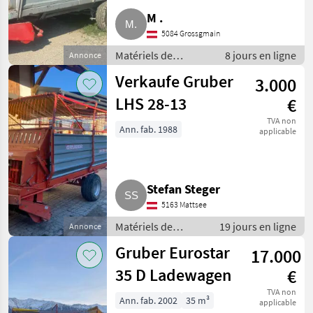
M .
5084 Grossgmain
Matériels de
8 jours en ligne
Annonce
fenaison /
Verkaufe Gruber
3.000
Autochargeuses
LHS 28-13
€
TVA non
Ann. fab. 1988
applicable
Stefan Steger
5163 Mattsee
Matériels de
19 jours en ligne
Annonce
fenaison /
Gruber Eurostar
17.000
Autochargeuses
35 D Ladewagen
€
TVA non
Ann. fab. 2002
35 m³
applicable