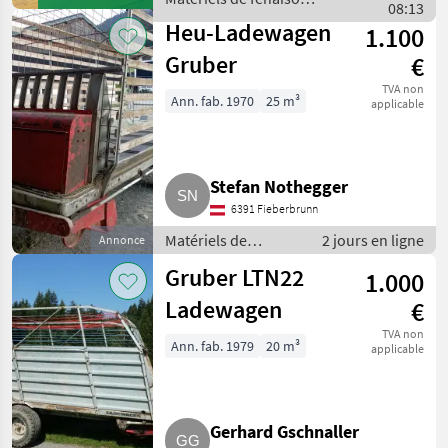
08:13
Gruber
Heu-Ladewagen
1.100
Gruber
€
TVA non
Ann. fab. 1970
25 m³
applicable
Stefan Nothegger
6391 Fieberbrunn
Matériels de
2 jours en ligne
Annonce
fenaison /
Gruber LTN22
1.000
Autochargeuses
Ladewagen
€
TVA non
Ann. fab. 1979
20 m³
applicable
Gerhard Gschnaller