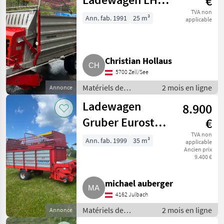
€
1023
TVA non
Ann. fab. 1991
25 m³
applicable
Christian Hollaus
5700 Zell/See
Matériels de
2 mois en ligne
Annonce
fenaison /
Ladewagen
8.900
Autochargeuses
Gruber Eurostar
€
35
TVA non
Ann. fab. 1999
35 m³
applicable
Ancien prix
9.400 €
michael auberger
4162 Julbach
Matériels de
2 mois en ligne
Annonce
fenaison /