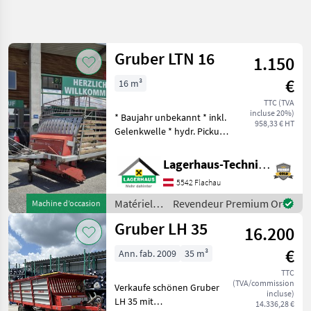
Affiner la
recherche
Gruber LTN 16
1.150
Catégorie
Pays
Filtres
4
€
16 m³
Afficher
TTC (TVA
CHEMIN
Réinitialiser
51
incluse 20%)
* Baujahr unbekannt * inkl.
ACTUEL
958,33 € HT
résultats
Gelenkwelle * hydr. Pickup
matériel
Wir bitten telefonisch oder
agricole
per Mail Ihren Besuch
Lagerhaus-Technik Flachau
Materiels
bekanntzugeben, um
De
5542 Flachau
ausreichend Zeit für die
Fenaison
Beratung un
Matériels
Revendeur Premium Or
Machine d’occasion
Autochargeuses
de
Gruber LH 35
16.200
Gruber
fenaison /
Gruber
€
Ann. fab. 2009
35 m³
CHOISIR
UNE
TTC
CATÉGORIE
(TVA/commission
Verkaufe schönen Gruber
incluse)
LH 35 mit
14.336,28 €
Gruber