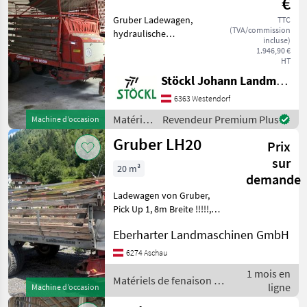
€
Gruber Ladewagen,
TTC
(TVA/commission
hydraulische
incluse)
Kratzbodenbetätigung,
1.946,90 €
Gelenkwelle, wie steht (A)
HT
Sol à raclettes Matériels de
Stöckl Johann Landmaschinen GesmbH & Co KG
fenaison Autochargeuses
6363 Westendorf
Matériels
Revendeur Premium Plus
Machine d’occasion
de
Gruber LH20
Prix
fenaison
/ Gruber
sur
20 m³
demande
Ladewagen von Gruber,
Pick Up 1, 8m Breite !!!!!,
ideal zum eingrasen bei
Eberharter Landmaschinen GmbH
breiter Schwadablage, oder
extrem Futterschnend bei
6274 Aschau
der Heuernte, Bremse
1 mois en
hydraulisch, Berei
Matériels de fenaison /
ligne
Machine d’occasion
Gruber