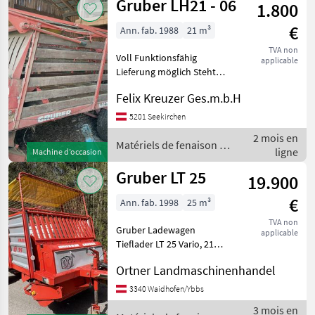
Gruber LH21 - 06
1.800
€
Ann. fab. 1988
21 m³
TVA non
Voll Funktionsfähig
applicable
Lieferung möglich Steht
immer im Trockenen Bei
Felix Kreuzer Ges.m.b.H
Fragen bitte Anrufen Clapet
arrière, Sol à raclettes
5201 Seekirchen
Matériels de fenaison
2 mois en
Autochargeuses
Matériels de fenaison /
ligne
Machine d’occasion
Gruber
Gruber LT 25
19.900
€
Ann. fab. 1998
25 m³
TVA non
Gruber Ladewagen
applicable
Tieflader LT 25 Vario, 21
Messer, Gelenkwelle Ww ,
Ortner Landmaschinenhandel
Kratzboden hydraulisch,
Korböffnung hydraulisch,
3340 Waidhofen/Ybbs
Knickdeichsel, Bereifung
3 mois en
15/55-17 AS neu, Beleu