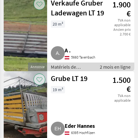
Verkaufe Gruber
1.900
Autochargeuses
Ladewagen LT 19
€
TVA non
20 m³
applicable
Ancien prix
2.700 €
A .
5660 Taxenbach
Matériels de
2 mois en ligne
Annonce
fenaison /
Grube LT 19
1.500
Autochargeuses
€
19 m³
TVA non
applicable
Eder Hannes
6395 Hochfilzen