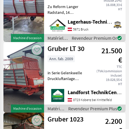
incluse 20%)
16.008,33 €
Zu Reform Langer
MARKETPLACE
HT
Radstand, 14
Offres des
Petites
Messerschneidwerk,
Marketplace
Lagerhaus-Technik Bruck
distributeurs
annonces
Automatische Schmierung,
2 Messer verschließen Wir
5671 Bruck
bitten telefonisch oder per
Matériels
Revendeur Premium Or
Machine d’occasion
Mail Ihren Besuch
de
Gruber LT 30
bekanntzugeben, um
21.500
fenaison /
Gruber
€
Ann. fab. 2009
TTC
(TVA/commission
in Serie Gelenkwelle
incluse)
Druckluftanlage
19.026,55 €
Knickdeichsel elektrische
HT
Vorwahlschaltung
Landforst TechnikCenter Knittelfeld
gezogene Pick-Up
8723 Kobenz bei Knittelfeld
Dürfutteraufbau AS-
Bereifung Um Ihnen
Matériels
Revendeur Premium Plus
Machine d’occasion
unnötige Wartezeiten oder
de
Gruber 1023
W
2.200
fenaison
/ Gruber