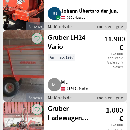
Johann Übertsroider jun.
5151 Nussdorf
Matériels de
1 mois en ligne
Annonce
fenaison /
Gruber LH24
11.900
Autochargeuses
Vario
€
TVA non
Ann. fab. 1997
applicable
Ancien prix
13.800 €
M .
3376 St. Martin
Matériels de
1 mois en ligne
Annonce
fenaison /
Gruber
1.000
Autochargeuses
Ladewagen
€
LT28, LH1027
TVA non
applicable