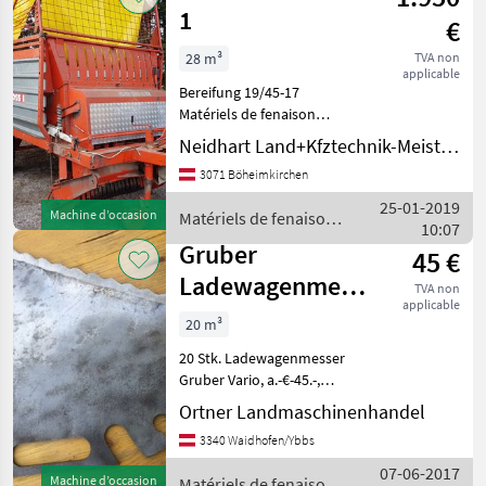
/ Gruber
1
€
28 m³
TVA non
applicable
Bereifung 19/45-17
Matériels de fenaison
Autochargeuses
Neidhart Land+Kfztechnik-Meisterbetrieb
3071 Böheimkirchen
25-01-2019
Machine d’occasion
Matériels de fenaison /
10:07
Gruber
Gruber
45 €
Ladewagenmesser
TVA non
applicable
f. Vario
20 m³
20 Stk. Ladewagenmesser
Gruber Vario, a.-€-45.-,
näheres 06649804844
Ortner Landmaschinenhandel
Matériels de fenaison
3340 Waidhofen/Ybbs
Autochargeuses
07-06-2017
Machine d’occasion
Matériels de fenaison /