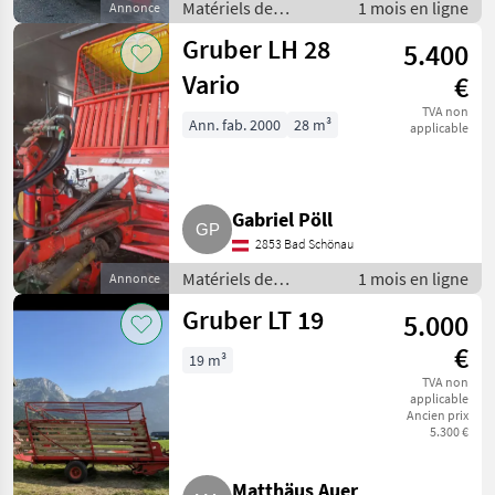
Matériels de
1 mois en ligne
Annonce
fenaison /
Gruber LH 28
5.400
Autochargeuses
Vario
€
TVA non
Ann. fab. 2000
28 m³
applicable
Gabriel Pöll
2853 Bad Schönau
Matériels de
1 mois en ligne
Annonce
fenaison /
Gruber LT 19
5.000
Autochargeuses
€
19 m³
TVA non
applicable
Ancien prix
5.300 €
Matthäus Auer