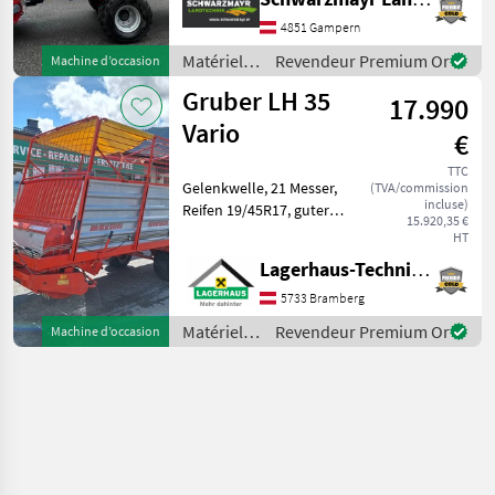
GRUBER Twinpower 300
Arbre à cardan grand angle
4851 Gampern
avec accouplement à
Matériels
Revendeur Premium Or
Machine d’occasion
cames Système de charge
de
Gruber LH 35
17.990
fenaison /
Gruber
Vario
€
TTC
Gelenkwelle, 21 Messer,
(TVA/commission
incluse)
Reifen 19/45R17, guter
15.920,35 €
Zustand Kaufpreis inkl. 13%
HT
Mwst. Wir bitten telefonisch
Lagerhaus-Technik Bramberg
oder per Mail Ihren Besuch
bekanntzugeben, um
5733 Bramberg
ausreichend Zei
Matériels
Revendeur Premium Or
Machine d’occasion
de
fenaison /
Gruber