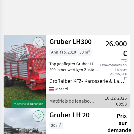
Gruber LH300
26.900
€
Ann. fab. 2010
30 m³
TTC
Top gepflegter Gruber LH
(TVA/commission
300 in neuwertigen Zustand
incluse)
23.805,31 €
mit Hydraulischer
HT
Großalber KFZ- Karosserie & Landtechnik e.U.
Vollausstattung.
Elektrohydraulische
3355 Ertl
Umschaltung der
10-12-2025
Funktionen Hydraulische
Matériels de fenaison /
08:53
Machine d’occasion
Knickdeichsel H
Gruber
Gruber LH 20
Prix
sur
20 m³
demande