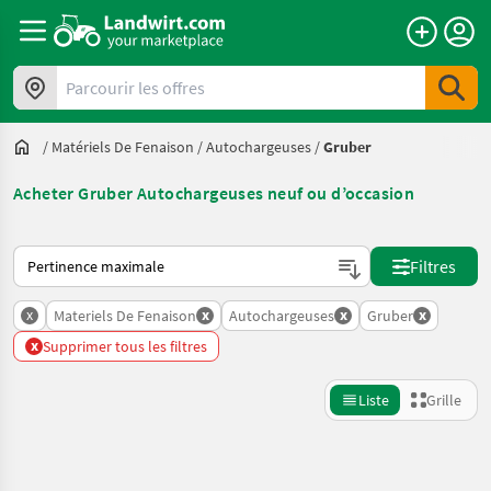
Parcourir les offres
/
Matériels De Fenaison
/
Autochargeuses
/
Gruber
Acheter Gruber Autochargeuses neuf ou d’occasion
Voici comment les annonces sont triées sur Landwirt.com
Filtres
x
x
x
x
Materiels De Fenaison
Autochargeuses
Gruber
x
Supprimer tous les filtres
Liste
Grille