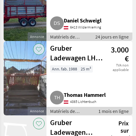
Daniel Schweigl
6413 Wildermieming
Matériels de
24 jours en ligne
Annonce
fenaison /
Gruber
3.000
Autochargeuses
Ladewagen LH
€
24-06
TVA non
Ann. fab. 1988
25 m³
applicable
Thomas Hammerl
4865 Lichtenbuch
Matériels de
1 mois en ligne
Annonce
fenaison /
Gruber
Prix
Autochargeuses
sur
Ladewagen