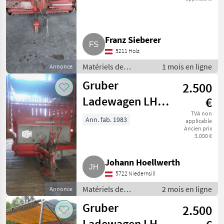
Franz Sieberer
5211 Holz
Matériels de
1 mois en ligne
Annonce
fenaison /
Gruber
2.500
Autochargeuses
Ladewagen LH
€
1027
TVA non
Ann. fab. 1983
applicable
Ancien prix
3.000 €
Johann Hoellwerth
5722 Niedernsill
Matériels de
2 mois en ligne
Annonce
fenaison /
Gruber
2.500
Autochargeuses
Ladewagen LH