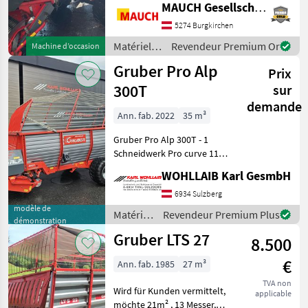
MAUCH Gesellschaft m.b.H. & Co.KG
11/2018, mise en service :
05/2019, , commande
5274 Burgkirchen
électrohydraulique, 13
Matériels
Revendeur Premium Or
Machine d’occasion
de
Gruber Pro Alp
Prix
fenaison /
Gruber
300T
sur
demande
Ann. fab. 2022
35 m³
Gruber Pro Alp 300T - 1
Schneidwerk Pro curve 11 -
4 Messer - Knickdeichsel -
WOHLLAIB Karl GesmbH
Bereifung 480-45-17
Flotaiton - hydr. Bremse -
6934 Sulzberg
Direktanschluss - Weitw
modèle de
Matériels
Revendeur Premium Plus
démonstration
de
Gruber LTS 27
8.500
fenaison
/ Gruber
€
Ann. fab. 1985
27 m³
TVA non
Wird für Kunden vermittelt,
applicable
möchte 21m² , 13 Messer,