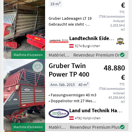
/ Gruber
€
19 m³
TTC
(TVA/commission
Gruber Ladewagen LT 19
incluse)
Gebraucht wie steht -
2.203,54 €
Funktionsfähig -
HT
Hydraulische Pick Up -
Landtechnik Eidenhammer GmbH
Weidwinkelgelenkwelle
5274 Burgkirchen
Standort in 5621 St.Veit im
Pongau Privat
Matériels
Revendeur Premium Or
Machine d’occasion
de
Gruber Twin
48.880
fenaison /
Gruber
Power TP 400
€
Ann. fab. 2015
40 m³
TTC
(TVA/commission
incluse)
• Fassungsvermögen 40 m3
43.256,64 €
• Doppelrotor mit 27 Messer
HT
• Einzelmessersicherung •
Land und Technik HandelsgesmbH
Pendel Pickup 5 reihig mit
180 cm • Tasträder
4792 Münzkirchen
luftbereift •
Matériels
Revendeur Premium Plus
Machine d’occasion
Rollenniederhalter •