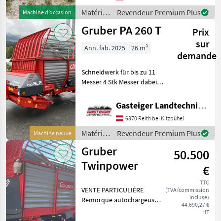
(nombre): 1 essieu, Sol à
raclettes Matériels de
Matériels
Revendeur Premium Plus
Machine d’occasion
de
Gruber PA 260 T
Prix
fenaison
/ Gruber
sur
Ann. fab. 2025
26 m³
demande
Schneidwerk für bis zu 11
Messer 4 Stk Messer dabei
Hydraulische Rückwand
1.8m Pick-up 5-reihig
Gasteiger Landtechnik GmbH
Weitwinkel-Gelenkwelle
6370 Reith bei Kitzbühel
Hydr-Bremse Bereifung
480/45-17 AS auf
Matériels
Revendeur Premium Plus
Machine neuve
de
Gruber
50.500
fenaison
/ Gruber
Twinpower
€
TTC
VENTE PARTICULIÈRE
(TVA/commission
incluse)
Remorque autochargeuse
44.690,27 €
en excellent état à vendre.
HT
Année de construction :