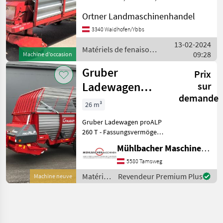
Ww. Gelenkwelle, guter
Ortner Landmaschinenhandel
Zustand, Abholpreis !!
Zustellung gegen Aufpreis.
3340 Waidhofen/Ybbs
Matériels de fenaison
13-02-2024
Autochargeuses
Matériels de fenaison /
09:28
Machine d’occasion
Gruber
Gruber
Prix
Ladewagen
sur
demande
proALP 260T
26 m³
26m³
Gruber Ladewagen proALP
260 T - Fassungsvermögen
bei mittlerer Pressung 26m³
Mühlbacher Maschinen GmbH
- Länge gesamt 6, 68m,
Breite (Aufbau) 2, 32m, -
5580 Tamsweg
Leergewicht (ohne
Matériels
Revendeur Premium Plus
Machine neuve
Zubehör) 2.180kg
de
fenaison
/ Gruber