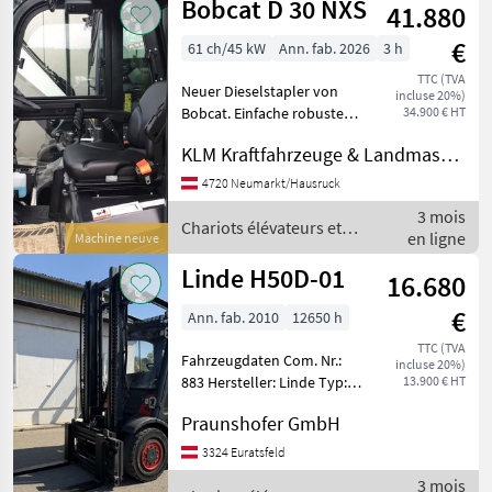
Bobcat D 30 NXS
41.880
Heli
€
61 ch/45 kW
Ann. fab. 2026
3 h
TTC (TVA
Neuer Dieselstapler von
incluse 20%)
Bobcat. Einfache robuste
34.900 € HT
Technik, Tragkraft: 3000kg
KLM Kraftfahrzeuge & Landmaschinen GmbH
Hubhöhe: 4930mm Hydr.
Zinkenverstellung und
4720 Neumarkt/Hausruck
hydr. Verschub Vollkabine
3 mois
mit Heizung G
Chariots élévateurs et
en ligne
Machine neuve
techniques de stockage /
Bobcat
Linde H50D-01
16.680
€
Ann. fab. 2010
12650 h
TTC (TVA
Fahrzeugdaten Com. Nr.:
incluse 20%)
883 Hersteller: Linde Typ:
13.900 € HT
H50D-01 Bauart:
Praunshofer GmbH
Frontstapler Antriebsart:
Diesel Tragkraft: 5000
3324 Euratsfeld
Betriebsstunden: 12650
3 mois