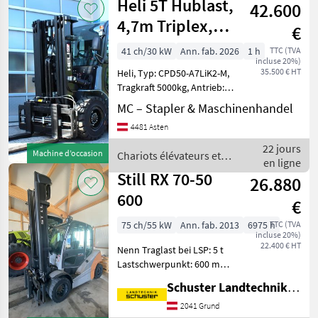
Heli 5T Hublast,
42.600
et
techniques
4,7m Triplex,
€
de
Kabine,
stockage
41 ch/30 kW
Ann. fab. 2026
1 h
TTC (TVA
incluse 20%)
Zinkenverstell
/ Linde
35.500 € HT
Heli, Typ: CPD50-A7LiK2-M,
Tragkraft 5000kg, Antrieb: 4
Rad Elektro Frontgabel-
MC – Stapler & Maschinenhandel
Stapler, Baujahr: 2026,
4481 Asten
Betriebsstunden: 1,
Hubgerüst: Triplex Freihub,
22 jours
Machine d’occasion
Chariots élévateurs et
Hubhö
en ligne
techniques de stockage /
Still RX 70-50
26.880
Heli
600
€
75 ch/55 kW
Ann. fab. 2013
6975 h
TTC (TVA
incluse 20%)
22.400 € HT
Nenn Traglast bei LSP: 5 t
Lastschwerpunkt: 600 mm
Bereifung: SE 2x/2
Schuster Landtechnik Grund
Getriebeart: EW
Eigengewicht: 7.174 t
2041 Grund