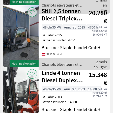
2 mois
Machine d’occasion
liefern Österreic
Chariots élévateurs et
en
Still 2,5 tonnen
techniques de stockage /
ligne
20.280
Mitsubishi
Diesel Triplex&
€
Seitenschieber,
48 ch/35 kW
Ann. fab. 2015
4700 h
TTC (TVA
incluse 20%)
16.900 € HT
Baujahr: 2015
Betriebsstunden: 4700
Hubkraft: 2500 kg Hubhöhe:
Bruckner Staplerhandel GmbH
4800 mm Mast: Triplex
3950 Gmünd
Antrieb: Diesel 2, 5 tonnen
Diesel Triplex & SS, ZV Wir
2 mois
Machine d’occasion
Chariots élévateurs et
liefern Österrei
en ligne
techniques de stockage /
Linde 4 tonnen
15.348
Still
Diesel Duplex&
€
Seitenschieber,
48 ch/35 kW
Ann. fab. 2003
14800 h
TTC (TVA
incluse 20%)
Ka
12.790 € HT
Baujahr: 2003
Betriebsstunden: 14800
Hubkraft: 4000 kg Hubhöhe:
Bruckner Staplerhandel GmbH
3800 mm Mast: Duplex