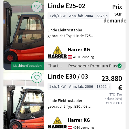
élévateurs
Linde E25-02
Prix
et
techniques
sur
1 ch/1 kW
Ann. fab. 2004
6825 h
de
demande
stockage
/ Linde
Linde Elektrostapler
gebraucht Typ: Linde E25-
02 Nenntragfähigkeit: 2500
kg - Triplex Mast - Bauhöhe:
Harrer KG
2600 mm - Vollkabine inkl.
4060 Leonding
Heizung - Hubhöhe: 5950
Chariots
Revendeur Premium Plus
Machine d’occasion
élévateurs
Linde E30 / 03
23.880
et
techniques
€
1 ch/1 kW
Ann. fab. 2006
18262 h
de
stockage
TTC (TVA
incluse 20%)
/ Linde
Linde Elektrostapler
19.900 € HT
gebraucht Typ: E30 / 03
Nenntragfähigkeit: 3000 kg -
Triplex Mast - Bauhöhe:
Harrer KG
2200 mm - Vollkabine inkl.
4060 Leonding