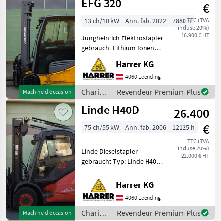
techniques
EFG 320
€
de
stockage
13 ch/10 kW
Ann. fab. 2022
7880 h
TTC (TVA
incluse 20%)
/
16.900 € HT
Jungheinrich Elektrostapler
Jungheinrich
gebraucht Lithium Ionen
Batterie!! Typ: Jungheinrich
Harrer KG
EFG 320 Nenntragfähigkeit:
2000 kg - Triplex Mast -
4060 Leonding
Bauhöhe: 2400 mm - V
Chariots
Revendeur Premium Plus
Machine d’occasion
élévateurs
Linde H40D
26.400
et
techniques
€
75 ch/55 kW
Ann. fab. 2006
12125 h
de
stockage
TTC (TVA
incluse 20%)
/
Linde Dieselstapler
22.000 € HT
Jungheinrich
gebraucht Typ: Linde H40D
Nenntragfähigkeit: 4000 kg -
Duplex Mast - Bauhöhe:
Harrer KG
2720 mm - Vollkabine inkl.
4060 Leonding
Heizung - Hubhöhe: 3700
mm
Chariots
Revendeur Premium Plus
Machine d’occasion