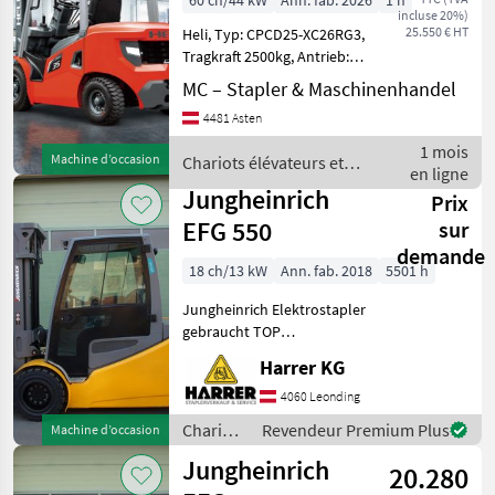
60 ch/44 kW
Ann. fab. 2026
1 h
incluse 20%)
NEU
25.550 € HT
Heli, Typ: CPCD25-XC26RG3,
Tragkraft 2500kg, Antrieb:
Diesel Frontgabel-Stapler,
MC – Stapler & Maschinenhandel
Motor: XINCHAI, 3 Zylinder,
4481 Asten
44KW, Baujahr: 2025/26,
Betriebsstunden: 1, Hub
1 mois
Machine d’occasion
Chariots élévateurs et
en ligne
techniques de stockage /
Jungheinrich
Prix
Heli
EFG 550
sur
demande
18 ch/13 kW
Ann. fab. 2018
5501 h
Jungheinrich Elektrostapler
gebraucht TOP
Ausstattung!! Wenig
Harrer KG
Betriebsstunden!! Typ:
Jungheinrich EFG 550
4060 Leonding
Nenntragfähigkeit: 5000 kg -
Chariots
Revendeur Premium Plus
Machine d’occasion
Triplex Mast - Bau
élévateurs
Jungheinrich
20.280
et