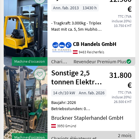
techniques
€
Ann. fab. 2013
13430 h
de
stockage
TTC (TVA
incluse 20%)
/
- Tragkraft: 3.000kg - Triplex
10.750 € HT
Sonstige
Mast mit ca. 5, 5m Hubhöhe
- Zusatzkreis - LED
Arbeitsscheinwerfer -
CB Handels GmbH
Seitenschieber -
9463 Reichenfels
Zinkenversteller hydr. -
usw. Carburant: Di
Chariots
Revendeur Premium Plus
Machine d’occasion
élévateurs
Sonstige 2,5
31.800
et
techniques
tonnen Elektro
€
de
TRIPLEX & SS,
stockage
14 ch/10 kW
Ann. fab. 2026
TTC (TVA
incluse 20%)
ZV & Kabine
/ Hyster
26.500 € HT
Baujahr: 2026
Betriebsstunden: 0
Hubkraft: 2500 kg Hubhöhe:
Bruckner Staplerhandel GmbH
5000 mm Mast: Triplex
3950 Gmünd
Antrieb: Elektro
Seriennummer: 68BE04263
2 mois
Machine d’occasion
Chariots élévateurs et