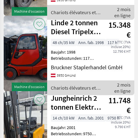
Antrieb: Elektro 3 tonnen
Elektro Triplex & SS, ZV Wir
2 mois
Machine d’occasion
Chariots élévateurs et
liefern Österrei
en ligne
techniques de stockage /
Linde 2 tonnen
15.348
CAT
Diesel Tripelx&
€
Seitenschieber,
48 ch/35 kW
Ann. fab. 1998
117 h
TTC (TVA
incluse 20%)
Z
12.790 € HT
Baujahr: 1998
Betriebsstunden: 117
Hubkraft: 2000 kg Mast:
Bruckner Staplerhandel GmbH
Tripelx Antrieb: Diesel 2
3950 Gmünd
tonnen Diesel Tripelx & SS,
ZV Wir liefern
2 mois
Machine d’occasion
Chariots élévateurs et
Österreichweit! Verkauft
en ligne
techniques de stockage /
Jungheinrich 2
11.748
Linde
tonnen Elektro
€
Duplex&
14 ch/10 kW
Ann. fab. 2001
9750 h
TTC (TVA
incluse 20%)
Duopedal,
9.790 € HT
Baujahr: 2001
Betriebsstunden: 9750