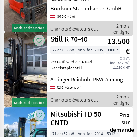
Hubkraft: 2500 kg Hubhöhe:
Bruckner Staplerhandel GmbH
4500 mm Mast: Triplex
3950 Gmünd
Antrieb: Elektro Wir liefern
Österreichweit! Verkauft
2 mois
Machine d’occasion
Chariots élévateurs et
wird ein Linde T
en ligne
techniques de stockage /
Still R 70-40
13.500
Linde
€
72 ch/53 kW
Ann. fab. 2005
9000 h
TTC (TVA
Verkauft wird ein 4-Rad-
incluse 20%)
Gabelstapler Still
11.250 € HT
Nenntragfähigkeit: 4.000kg
Ablinger Reinhold PKW-Anhänger und Fahrzeugbau Ges.m.b.H.
zul. Gesamtgewicht:
11.000kg Eigengewicht:
5203 Köstendorf
6.225kg Gabellänge:
2 mois
2.400mm Bauhöhe:
Chariots élévateurs et
en ligne
Machine d’occasion
2.800mm
techniques de stockage /
Still
Mitsubishi FD 50
Prix
CNTD
sur
demande
71 ch/52 kW
Ann. fab. 2014
5912 h