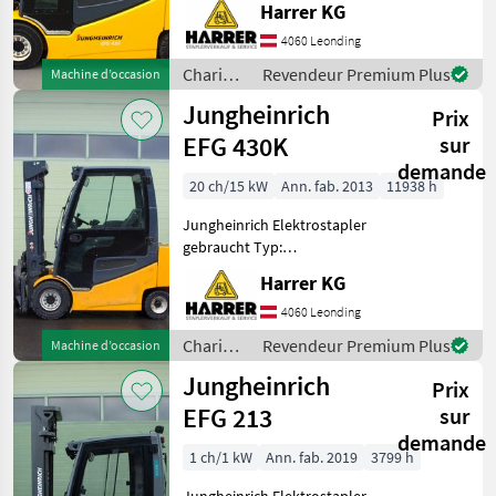
Harrer KG
Jungheinrich EFG 430S
Nenntragfähigkeit: 3000 kg -
4060 Leonding
Duplex Mast - Vollkabine
Chariots
Revendeur Premium Plus
Machine d’occasion
inkl. Heizung - Bau
élévateurs
Jungheinrich
Prix
et
techniques
EFG 430K
sur
de
demande
stockage
20 ch/15 kW
Ann. fab. 2013
11938 h
/
Jungheinrich Elektrostapler
Jungheinrich
gebraucht Typ:
Jungheinrich EFG 430K
Harrer KG
Nenntragfähigkeit: 3000 kg -
Duplex Mast - Bauhöhe:
4060 Leonding
2260 mm - Vollkabine inkl.
Chariots
Revendeur Premium Plus
Machine d’occasion
Heizung - H
élévateurs
Jungheinrich
Prix
et
techniques
EFG 213
sur
de
demande
stockage
1 ch/1 kW
Ann. fab. 2019
3799 h
/
Jungheinrich Elektrostapler