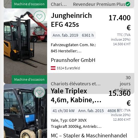
Gesamtbreite: 1506 mm
Chariots
Revendeur Premium Plus
Machine d’occasion
Bauhöhe: 2400 mm
élévateurs
Jungheinrich
17.400
et
techniques
EFG 425s
€
de
stockage
Ann. fab. 2019
6361 h
TTC (TVA
incluse 20%)
/ Still
14.500 € HT
Fahrzeugdaten Com. Nr.:
845 Hersteller:
Jungheinrich Typ: EFG 425s
Praunshofer GmbH
Bauart: Frontstapler
3324 Euratsfeld
Antriebsart: Elektro
Tragkraft: 2500
30
Machine d’occasion
Betriebsstunden: 6361
Chariots élévateurs et
jours
Baujahr:
Yale Triplex
techniques de stockage /
en ligne
15.360
Jungheinrich
4,6m, Kabine,
€
Hublast 3T
41 ch/30 kW
Ann. fab. 2015
4606 h
TTC (TVA
incluse 20%)
12.800 € HT
Yale, Typ: GDP 30VX
Tragkraft 3000kg, Antrieb: 4
Rad Diesel Frontgabel-
MC – Stapler & Maschinenhandel