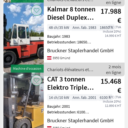
**Hangcha CPD25-XCY2-SI
en ligne
techniques de stockage /
— 2, 5 Ton
Kalmar 8 tonnen
17.988
Sonstige
Diesel Duplex&
€
Seitenschieber,
48 ch/35 kW
Ann. fab. 1983
18650 h
TTC (TVA
incluse 20%)
Z
14.990 € HT
Baujahr: 1983
Betriebsstunden: 18650
Hubkraft: 8000 kg Hubhöhe:
Bruckner Staplerhandel GmbH
2900 mm Mast: Duplex
3950 Gmünd
Antrieb: Diesel 8 tonnen
Diesel Duplex & SS, ZV Wir
2 mois
Machine d’occasion
Chariots élévateurs et
liefern Österreichw
en ligne
techniques de stockage /
CAT 3 tonnen
15.468
Kalmar
Elektro Triplex&
€
Seitenschieber,
14 ch/10 kW
Ann. fab. 2001
6100 h
TTC (TVA
incluse 20%)
Zi
12.890 € HT
Baujahr: 2001
Betriebsstunden: 6100
Hubkraft: 3000 kg Hubhöhe:
Bruckner Staplerhandel GmbH
4500 mm Mast: Triplex
3950 Gmünd