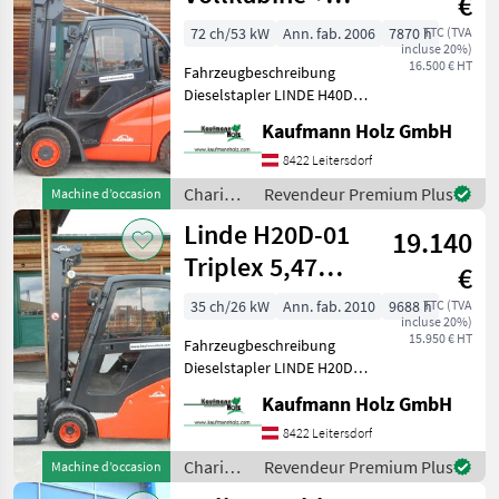
€
Rußfilter +
72 ch/53 kW
Ann. fab. 2006
7870 h
TTC (TVA
incluse 20%)
Seitenschieber
16.500 € HT
Fahrzeugbeschreibung
Dieselstapler LINDE H40D
Bj. 2006 lt. Zähler 7.870
Kaufmann Holz GmbH
Stunden 4 Tonnen Hubkraft
3, 65 Meter Hubhöhe 2, 66
8422 Leitersdorf
Meter Bauhöhe 53 KW VW-
Chariots
Revendeur Premium Plus
Machine d’occasion
Motor
élévateurs
Linde H20D-01
19.140
et
techniques
Triplex 5,47
€
de
Meter
stockage
35 ch/26 kW
Ann. fab. 2010
9688 h
TTC (TVA
incluse 20%)
/ Linde
15.950 € HT
Fahrzeugbeschreibung
Dieselstapler LINDE H20D-
01 BJ. 2010 lt. Zähler 9.688
Kaufmann Holz GmbH
Stunden 2 Tonnen Hubkraft
2, 44 Meter Bauhöhe 5, 57
8422 Leitersdorf
Meter Hubhöhe 26 KW VW-
Chariots
Revendeur Premium Plus
Machine d’occasion
Mo
élévateurs