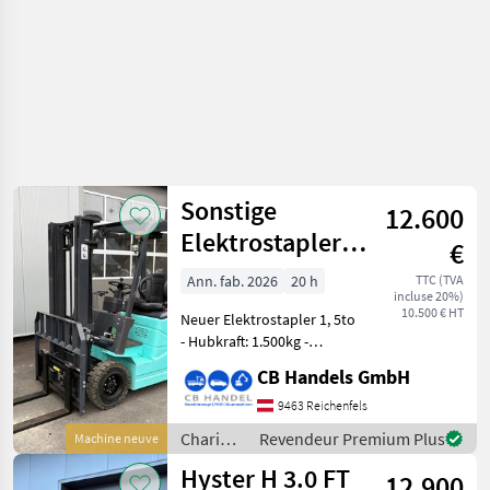
stockage /
Linde
Sonstige
12.600
Elektrostapler,
€
1,5to Rippa
Ann. fab. 2026
20 h
TTC (TVA
incluse 20%)
RF15E
10.500 € HT
Neuer Elektrostapler 1, 5to
- Hubkraft: 1.500kg -
Hubhöhe: 3m -
CB Handels GmbH
Eigengewicht: 2.600kg - 60V
Anlage mit 75Ah Kapazität -
9463 Reichenfels
Seitenschieber - LED
Chariots
Revendeur Premium Plus
Machine neuve
Scheinwerfer - e
élévateurs
Hyster H 3.0 FT
12.900
et