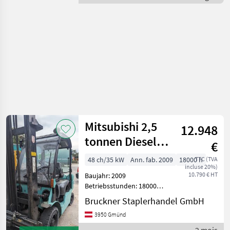
Jungheinrich
Mitsubishi 2,5
12.948
tonnen Diesel
€
Duplex&
48 ch/35 kW
Ann. fab. 2009
18000 h
TTC (TVA
incluse 20%)
Seitenschie
10.790 € HT
Baujahr: 2009
Betriebsstunden: 18000
Hubkraft: 2500 kg Hubhöhe:
Bruckner Staplerhandel GmbH
4500 mm Mast: Duplex
3950 Gmünd
Antrieb: Diesel 2, 5 tonnen
Diesel Duplex & SS, ZV Wir