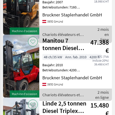
18.990 € HT
Baujahr: 2007
Betriebsstunden: 7160
Hubkraft: 5000 kg Hubhöhe:
Bruckner Staplerhandel GmbH
4300 mm Mast: Duplex
3950 Gmünd
Antrieb: Diesel 5 tonnen
Diesel Duplex & SS, ZV Wir
2 mois
Machine d’occasion
liefern Österreichwe
Chariots élévateurs et
en
Manitou 7
techniques de stockage /
ligne
47.388
Jungheinrich
tonnen Diesel
€
Duplex&
48 ch/35 kW
Ann. fab. 2010
4200 h
TTC (TVA
incluse 20%)
Seitenschieber,
39.490 € HT
Baujahr: 2010
Betriebsstunden: 4200
Hubkraft: 7000 kg Mast:
Bruckner Staplerhandel GmbH
Duplex Antrieb: Diesel 7
3950 Gmünd
tonnen Diesel Duplex & SS,
ZV Wir liefern
2 mois
Machine d’occasion
Chariots élévateurs et
Österreichweit! Verkauft
en ligne
techniques de stockage /
Linde 2,5 tonnen
15.480
Manitou
Diesel Triplex&
€