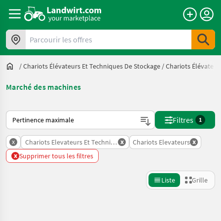
Parcourir les offres
/
Chariots Élévateurs Et Techniques De Stockage
/
Chariots Élévateur
Marché des machines
Voici comment les annonces sont triées sur Landwirt.com
Filtres
1
x
x
x
Chariots Elevateurs Et Techniques De Stockage
Chariots Elevateurs
x
Supprimer tous les filtres
Liste
Grille