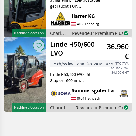
Jungheinrich
gebraucht TOP
Ausstattung! Wenig
Harrer KG
Betriebsstunden! Typ:
Jungheinrich EFG 213
4060 Leonding
Baujahr: 2019 3799
Chariots
Revendeur Premium Plus
Machine d’occasion
Betriebsstunden
élévateurs
Linde H50/600
Nenntragfähigkeit:
36.960
et
techniques
EVO
€
de
stockage
75 ch/55 kW
Ann. fab. 2018
8750 h
TTC (TVA
incluse 20%)
/
30.800 € HT
Linde H50/600 EVO - 5t
Jungheinrich
Stapler - 600mm
Lastschwerpunkt - 4615mm
Sommersguter Landmaschinen GmbH
Hubhöhe - Triplex -
Zinkenlänge: 1, 6m -
8654 Fischbach
hydraulische
Chariots
Revendeur Premium Or
Machine d’occasion
Zinkenverstellung -
élévateurs
hydraulischer Seitenve
et
techniques
de