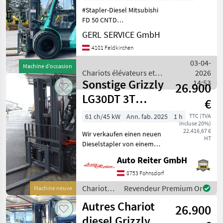
#Stapler-Diesel Mitsubishi
FD 50 CNTD
Baujahr.............2014
GERL SERVICE GmbH
S/N.................CF19E-80032
4101 Feldkirchen
Stundenzähler.......5912
Motor...............52 kW, 6 Zyl.
03-04-
Machine d’occasion
Gewich
Chariots élévateurs et
2026
Sonstige Grizzly
techniques de stockage /
14:53
26.900
Mitsubishi
LG30DT 3T
€
Dieselstapler
61 ch/45 kW
Ann. fab. 2025
1 h
TTC (TVA
incluse 20%)
Top Qualität !
22.416,67 €
Wir verkaufen einen neuen
HT
Dieselstapler von einem
der größten Herstellern
Auto Reiter GmbH
weltweit: Lonking 3 Tonnen
Hublast. Dieser
8753 Fohnsdorf
hochwertige Stapler hat
Chariots
Revendeur Premium Or
Machine neuve
einen Triplex FreihubMa
élévateurs
Autres Chariot
26.900
et
techniques
diesel Grizzly