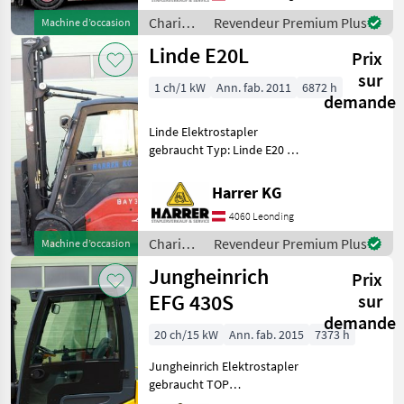
Heizung - Hubhöhe: 4705
mm
Chariots
Revendeur Premium Plus
Machine d’occasion
élévateurs
Linde E20L
Prix
et
techniques
sur
1 ch/1 kW
Ann. fab. 2011
6872 h
de
demande
stockage
/ Linde
Linde Elektrostapler
gebraucht Typ: Linde E20 L
Nenntragfähigkeit: 2000 kg -
Triplex Mast - Bauhöhe:
Harrer KG
2822 mm - Vollkabine inkl.
4060 Leonding
Heizung - Hubhöhe: 6225 m
Chariots
Revendeur Premium Plus
Machine d’occasion
élévateurs
Jungheinrich
Prix
et
techniques
EFG 430S
sur
de
demande
stockage
20 ch/15 kW
Ann. fab. 2015
7373 h
/ Linde
Jungheinrich Elektrostapler
gebraucht TOP
Ausstattung! Typ: