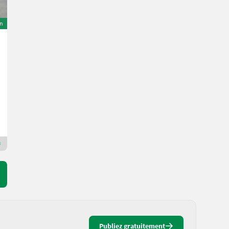
on
Takeuchi TB045
18.900 €
TTC (TVA incluse 20%)
15.750 € HT
44 ch/32 kW
Ann. fab. 2000
7700 h
Nebel Baumaschinen
8424 Styrie
Revendeur Premium Or
Publiez gratuitement