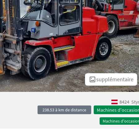
supplémentaire
8424
Sty
Machines d'occasio
238.53 à km de distance
Machines d'occasio