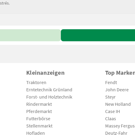
strés.
Kleinanzeigen
Top Marke
Traktoren
Fendt
Erntetechnik Grünland
John Deere
Forst- und Holztechnik
Steyr
Rindermarkt
New Holland
Pferdemarkt
Case IH
Futterbörse
Claas
Stellenmarkt
Massey Fergu
Hofladen
Deutz-Fahr