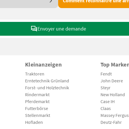
Comment reconnaître une arn
Envoyer une demande
Kleinanzeigen
Top Marke
Traktoren
Fendt
Erntetechnik Grünland
John Deere
Forst- und Holztechnik
Steyr
Rindermarkt
New Holland
Pferdemarkt
Case IH
Futterbörse
Claas
Stellenmarkt
Massey Fergu
Hofladen
Deutz-Fahr