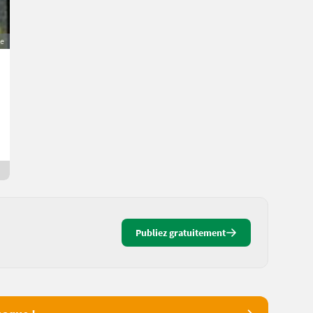
e
Praktikum am Zittrauerhof
Prix sur demande
Matthias
5630 Salzbourg
8 jours en ligne
Publiez gratuitement