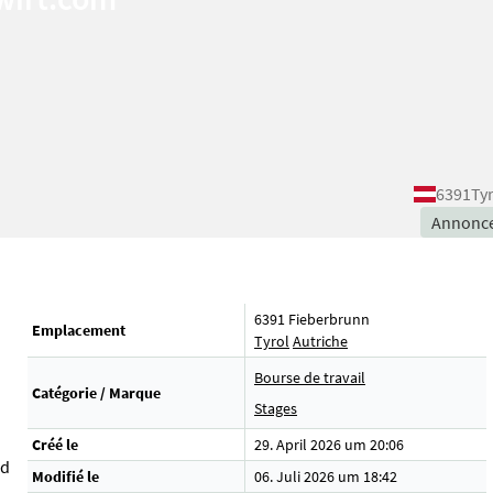
6391
Ty
Annonc
6391 Fieberbrunn
Emplacement
Tyrol
Autriche
Bourse de travail
Catégorie / Marque
Stages
Créé le
29. April 2026 um 20:06
nd
Modifié le
06. Juli 2026 um 18:42