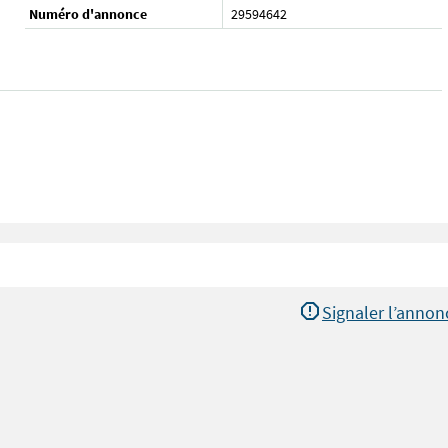
Numéro d'annonce
29594642
Signaler l’annon