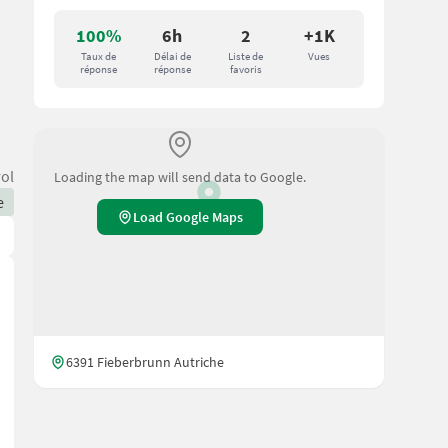
100%
6h
2
+1K
Taux de
Délai de
Liste de
Vues
réponse
réponse
favoris
rol
Loading the map will send data to Google.
e
Load Google Maps
6391 Fieberbrunn Autriche