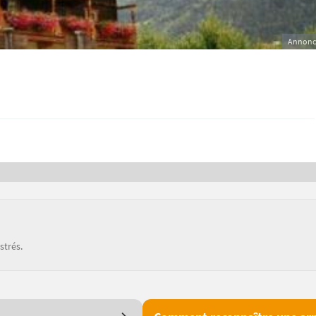
Annonc
strés.