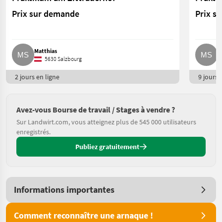
Prix sur demande
Prix s
Matthias
M
5630 Salzbourg
2 jours en ligne
9 jours e
Avez-vous Bourse de travail / Stages à vendre ?
Sur Landwirt.com, vous atteignez plus de 545 000 utilisateurs
enregistrés.
Publiez gratuitement
Informations importantes
Comment reconnaître une arnaque !