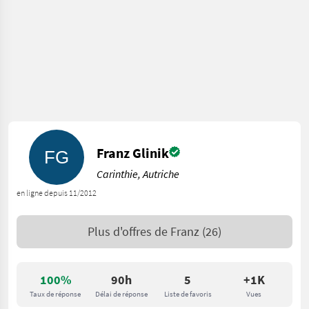
Franz Glinik
Carinthie, Autriche
en ligne depuis 11/2012
Plus d'offres de
Franz
(26)
100%
90h
5
+1K
Taux de réponse
Délai de réponse
Liste de favoris
Vues