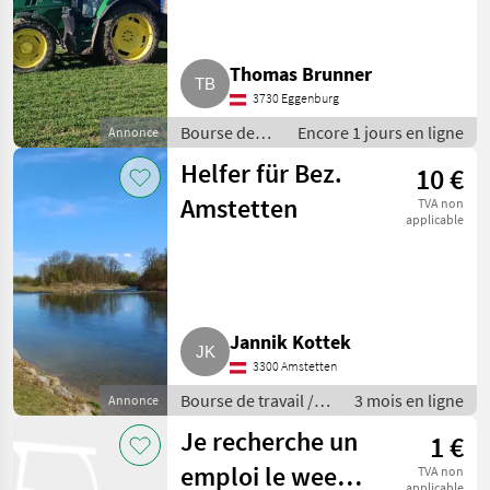
Thomas Brunner
3730 Eggenburg
Bourse de
Encore 1 jours en ligne
Annonce
travail /
Helfer für Bez.
10 €
Autres
activités
Amstetten
TVA non
agricoles
applicable
Jannik Kottek
3300 Amstetten
Bourse de travail /
3 mois en ligne
Annonce
Autres activités
Je recherche un
1 €
agricoles
emploi le week-
TVA non
applicable