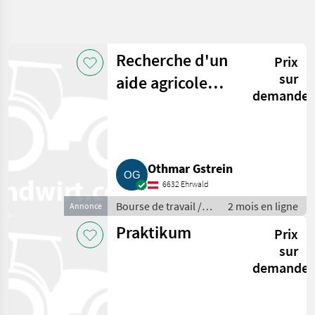
Affiner la
recherche
Recherche d'un
Prix
Catégorie
Pays
Filtres
4
2
sur
aide agricole
demande
Afficher
(h/f)
CHEMIN
Réinitialiser
2
ACTUEL
résultats
services
agricoles
Othmar Gstrein
Bourse
De
6632 Ehrwald
Travail
Bourse de travail /
2 mois en ligne
Annonce
Stages
Stages
Praktikum
Prix
CHOISIR
sur
UNE
CATÉGORIE
demande
Stages
2