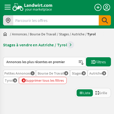
Parcourir les offres
/
Annonces
/
Bourse De Travail
/
Stages
/
Autriche
/
Tyrol
Stages à vendre en Autriche / Tyrol
Voici comment les annonces sont triées sur Landwirt.com
Filtres
x
x
x
x
Petites Annonces
Bourse De Travail
Stages
Autriche
x
x
Tyrol
Supprimer tous les filtres
Liste
Grille