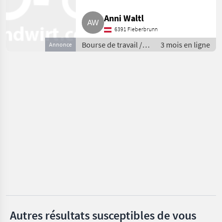
MARKETPLACE
Anni Waltl
Offres des
Petites
6391 Fieberbrunn
Marketplace
distributeurs
annonces
Bourse de travail /
3 mois en ligne
Annonce
Stages
Autres résultats susceptibles de vous