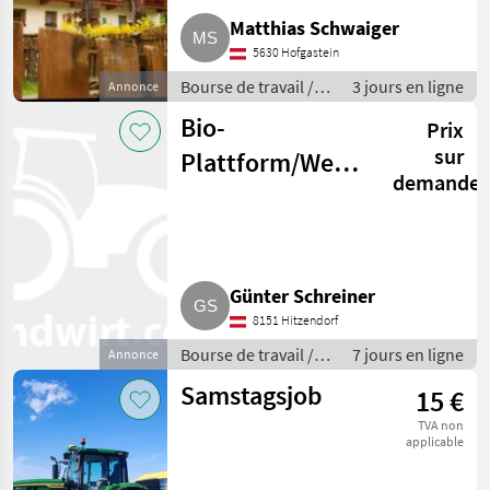
Matthias Schwaiger
5630 Hofgastein
Bourse de travail /
3 jours en ligne
Annonce
Stages
Bio-
Prix
sur
Plattform/Website
demande
zu verkaufen
Günter Schreiner
8151 Hitzendorf
Bourse de travail /
7 jours en ligne
Annonce
Conseils
Samstagsjob
15 €
TVA non
applicable