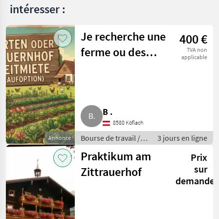
intéresser :
Je recherche une
400 €
ferme ou des
TVA non
applicable
prairies à louer à
long terme
B .
8580 Köflach
Bourse de travail /
3 jours en ligne
Annonce
Autres activités
Praktikum am
Prix
agricoles
sur
Zittrauerhof
demande