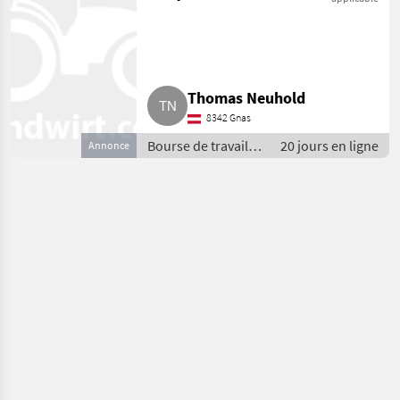
end en tant que
conducteur de
tracteur
Thomas Neuhold
8342 Gnas
Bourse de travail /
20 jours en ligne
Annonce
Spécialistes
agricoles