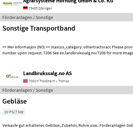
Agrarsysteme Hornung GmbH & Co. KG
73485 Zöbingen
Förderanlagen / Sonstige
Sonstige Transportband
== Mer informasjon (NO) == mascus_category: othertractoracc Please provide reference
number upon request: 7206 See en.landbrukssalg.no/7206 for more image
Landbrukssalg.no AS
7080 H Trondheim – Tromsø
Förderanlagen / Sonstige
Gebläse
10 PS/7 kW
Verkaufe gut erhaltenes Gebläse, Zubehör, Rohre usw.. Förderanlag