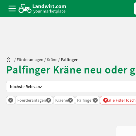
/
Förderanlagen
/
Kräne
/
Palfinger
Palfinger Kräne neu oder 
So wird auf Landwirt.com sortiert
x
x
x
x
x
Foerderanlagen
Kraene
Palfinger
alle Filter lösc