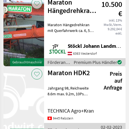
Maraton
10.500
Hängedrehkran
€
mit
inkl. 13%
Maraton Hängedrehkran
MwSt./Verm.
Querfahrwerk
9.292,04 €
mit Querfahrwerk ca. 6, 5m,
exkl.
Spur ca. 6m, 2 fach
Teleskop,
Stöckl Johann Landmaschinen GesmbH & Co KG
Kreuzhebelsteuerung, wie
steht, (B) Förderanlagen
6363 Westendorf
Kräne
Förderanlagen
Premium Plus Händler
Gebrauchtmaschine
/ Maraton
Maraton HDK2
Preis
auf
Anfrage
Jahrgang 98, Reichweite
8.6m max. 9.2m, 10Ps
Motor, Schoppeinrichtung,
Vollhydr., Spur 2.0m
TECHNICA Agro+Kran
Förderanlagen Kräne
9445 Rebstein
02-02-2023