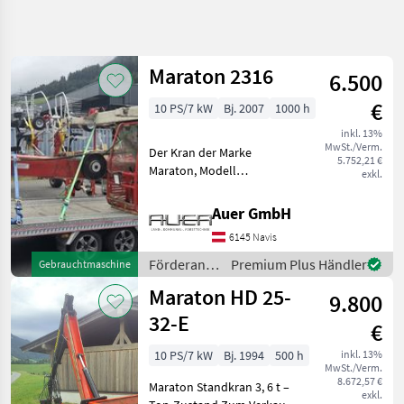
Suche
verfeinern
Maraton 2316
6.500
Kategorie
Land
Filter
4
€
10 PS/7 kW
Bj. 2007
1000 h
9
inkl. 13%
AKTUELLER
Zurücksetzen
Ergebnisse
MwSt./Verm.
Der Kran der Marke
PFAD
5.752,21 €
anzeigen
Maraton, Modell
exkl.
Landtechnik
unbekannt, aus dem
Baujahr 2007, bietet eine
Foerderanlagen
Auer GmbH
zuverlässige Leistung mit
Kraene
6145 Navis
einer Motorstärke von 10
PS. Mit insgesamt 1000
Maraton
Förderanlagen
Premium Plus Händler
Gebrauchtmaschine
Betriebsstu
/ Maraton
Maraton HD 25-
9.800
KATEGORIE
WÄHLEN
32-E
€
Maraton
10 PS/7 kW
Bj. 1994
500 h
inkl. 13%
MwSt./Verm.
8.672,57 €
Maraton Standkran 3, 6 t –
Stepa
exkl.