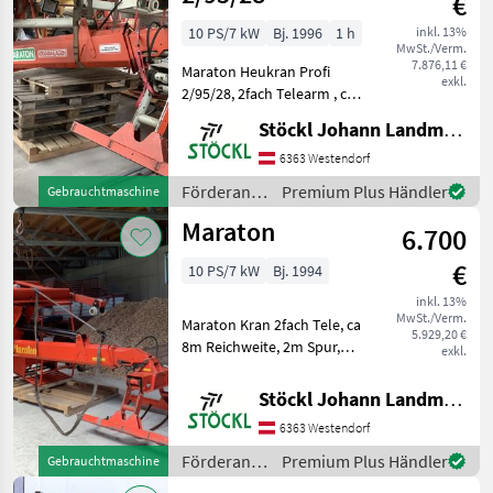
€
10 PS/7 kW
Bj. 1996
1 h
inkl. 13%
MwSt./Verm.
7.876,11 €
Maraton Heukran Profi
exkl.
2/95/28, 2fach Telearm , ca
9m Reichweite, 3m Spur,
Stöckl Johann Landmaschinen GesmbH & Co KG
sofort verfügbar, A
Förderanlagen Kräne
6363 Westendorf
Förderanlagen
Premium Plus Händler
Gebrauchtmaschine
/ Maraton
Maraton
6.700
€
10 PS/7 kW
Bj. 1994
inkl. 13%
MwSt./Verm.
Maraton Kran 2fach Tele, ca
5.929,20 €
8m Reichweite, 2m Spur,
exkl.
Kabel und Kabelschiene,
wie steht, sofort verfügbar,
Stöckl Johann Landmaschinen GesmbH & Co KG
A Förderanlagen Kräne
6363 Westendorf
Förderanlagen
Premium Plus Händler
Gebrauchtmaschine
/ Maraton