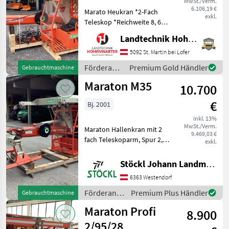
MwSt./Verm.
6.106,19 €
Marato Heukran *2-Fach
exkl.
Teleskop *Reichweite 8, 6m
*GreiferHochstellung
Landtechnik Hohenwarter GmbH
*Heuzange 80cm
*Stromkabel fliegend
5092 St. Martin bei Lofer
*Spurweite 2m *4mto
Förderanlagen
Premium Gold Händler
Gebrauchtmaschine
Nachstehend finden Sie
/ Maraton
Maraton M35
ähnliche Suchbe
10.700
€
Bj. 2001
inkl. 13%
MwSt./Verm.
Maraton Hallenkran mit 2
9.469,03 €
fach Teleskoparm, Spur 2,
exkl.
0m, Joysticksteuerung und
Fußpedale,
Stöckl Johann Landmaschinen GesmbH & Co KG
Schoppeinrichtung,
6363 Westendorf
Reichweite ca, 7, 5m,
Standort Westendorf (A)
Förderanlagen
Premium Plus Händler
Gebrauchtmaschine
Förderanlagen
/ Maraton
Maraton Profi
8.900
2/95/28