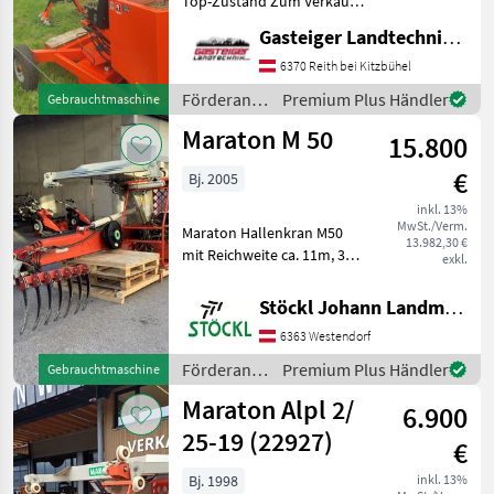
Top-Zustand Zum Verkauf
steht ein Maraton
Grasmugg
Gasteiger Landtechnik GmbH
Standkran mit einer
Tragkraft von 3, 6 Tonnen in
6370 Reith bei Kitzbühel
Krüger
sehr gutem Zustand.
Förderanlagen
Premium Plus Händler
Gebrauchtmaschine
Ausstattung: Tragkra
/ Maraton
Lasco
Maraton M 50
15.800
€
Bj. 2005
Stöckl
inkl. 13%
MwSt./Verm.
Maraton Hallenkran M50
MARKTPLATZ
13.982,30 €
mit Reichweite ca. 11m, 3
exkl.
Marktplatz
Händlerangebote
Kleinanzeigen
fach Teleskoparm,
Joysticksteuerung mit
Stöckl Johann Landmaschinen GesmbH & Co KG
Fußpedale, Spur 2, 50m,
6363 Westendorf
Schoppeinrichtung,
Standort Westendorf (A)
Förderanlagen
Premium Plus Händler
Gebrauchtmaschine
Förderanla
/ Maraton
Maraton Alpl 2/
6.900
25-19 (22927)
€
Bj. 1998
inkl. 13%