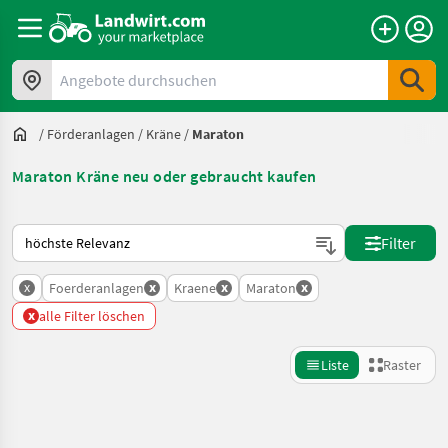
Angebote durchsuchen
/
Förderanlagen
/
Kräne
/
Maraton
Maraton Kräne neu oder gebraucht kaufen
So wird auf Landwirt.com sortiert
Filter
x
x
x
x
Foerderanlagen
Kraene
Maraton
x
alle Filter löschen
Liste
Raster