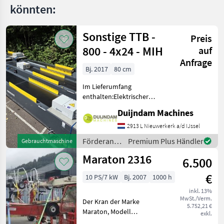
könnten:
Sonstige TTB -
Preis
800 - 4x24 - MIH
auf
Anfrage
Bj. 2017
80 cm
Im Lieferumfang
enthalten:Elektrischer
SchaltkastenHydraulikpumpe2
Duijndam Machines
HydraulikzylinderStützbeineMit
Endlagenerkennung über
2913 L Nieuwerkerk a/d IJssel
einen SensorWeitere
Förderanlagen
Premium Plus Händler
Gebrauchtmaschine
Informationen oder eine
/ Sonstige
Maraton 2316
6.500
€
10 PS/7 kW
Bj. 2007
1000 h
inkl. 13%
MwSt./Verm.
Der Kran der Marke
5.752,21 €
Maraton, Modell
exkl.
unbekannt, aus dem