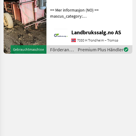
== Mer informasjon (NO) ==
mascus_category:
othertractoracc Please
provide reference number
Landbrukssalg.no AS
upon request: 7206 See
en.landbrukssalg.no/7206
7080 H Trondheim – Tromsø
for more images Beskri
Förderanlagen
Premium Plus Händler
Gebrauchtmaschine
/ Sonstige