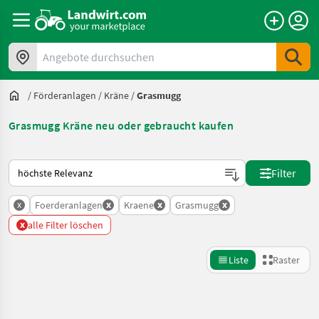
Angebote durchsuchen
/
Förderanlagen
/
Kräne
/
Grasmugg
Grasmugg Kräne neu oder gebraucht kaufen
So wird auf Landwirt.com sortiert
Filter
x
x
x
x
Foerderanlagen
Kraene
Grasmugg
x
alle Filter löschen
Liste
Raster