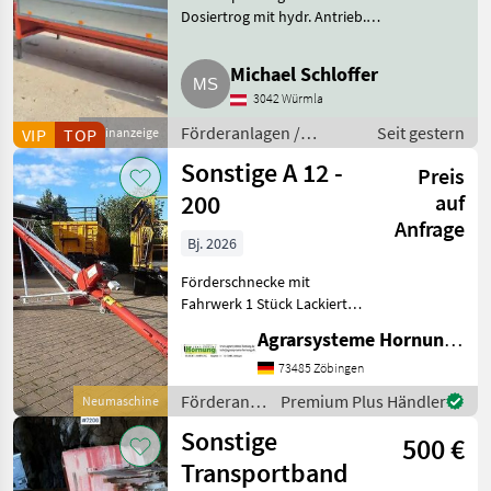
Dosiertrog mit hydr. Antrieb.
Gebläse Bj. 2008, Dosiertrog Bj.
2015. Förderanlagen Gebläse
Michael Schloffer
3042 Würmla
Förderanlagen /
Seit gestern
VIP
TOP
Kleinanzeige
Gebläse
Sonstige A 12 -
Preis
200
auf
Anfrage
Bj. 2026
Förderschnecke mit
Fahrwerk 1 Stück Lackierte
Stahlausführung - Länge
Agrarsysteme Hornung GmbH & Co. KG
12.30 m – Durchmesser 200
mm - Leistung 50 t
73485 Zöbingen
Förderanlagen
Premium Plus Händler
Neumaschine
/ Sonstige
Sonstige
500 €
Transportband