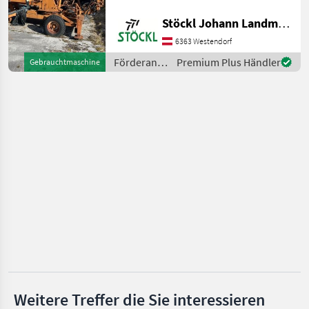
Maraton
Stöckl Johann Landmaschinen GesmbH & Co KG
6363 Westendorf
Krüger
Förderanlagen
Premium Plus Händler
Gebrauchtmaschine
/ Grasmugg
Lasco
Stöckl
MARKTPLATZ
Marktplatz
Händlerangebote
Kleinanzeigen
Weitere Treffer die Sie interessieren