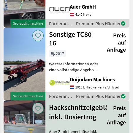
Baujahr 2007, bietet eine
Auer GmbH
zuverlässige Leistung mit
6145 Navis
einer Motorstärke von 10
PS. Mit insgesamt 1000
Förderanlagen
Premium Plus Händler
Gebrauchtmaschine
Betriebsstu
/ Maraton
Sonstige TC80-
Preis
16
auf
Anfrage
Bj. 2017
Weitere Informationen oder
eine vollständige Angebot?
Fragen Sie das einfach und
Duijndam Machines
schnell an auf unsere
Duijndam Machines
2913 L Nieuwerkerk a/d IJssel
Website! Sie können uns
Förderanlagen
Premium Plus Händler
Gebrauchtmaschine
auch anrufen.Alle zu
/ Sonstige
Hackschnitzelgebläse
Preis
auf
inkl. Dosiertrog
Anfrage
Auer Zapfellengebläse inkl.