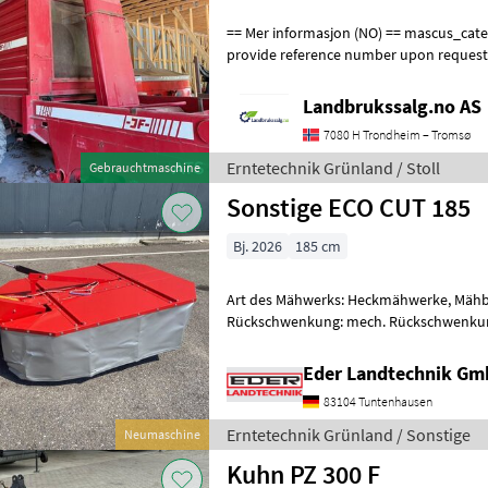
== Mer informasjon (NO) == mascus_category: otherharvesters Please
provide reference number upon request
en.landbrukssalg.no/9506 for more imag
Landbrukssalg.no AS
7080 H Trondheim – Tromsø
Erntetechnik Grünland / Stoll
Gebrauchtmaschine
Sonstige ECO CUT 185
Bj. 2026
185 cm
Art des Mähwerks: Heckmähwerke, Mähb
Rückschwenkung: mech. Rückschwenkun
mechanische Anfahrsicherung mit hydr
Eder Landtechnik G
83104 Tuntenhausen
Erntetechnik Grünland / Sonstige
Neumaschine
Kuhn PZ 300 F