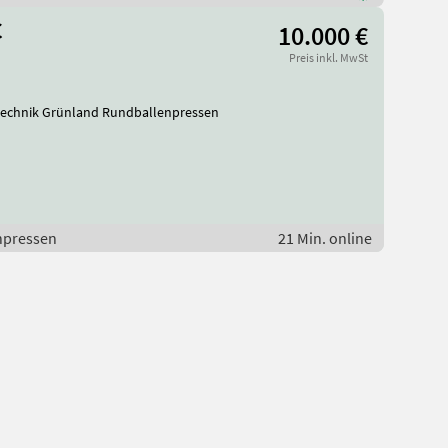
C
10.000 €
Preis inkl. MwSt
etechnik Grünland Rundballenpressen
npressen
21 Min. online