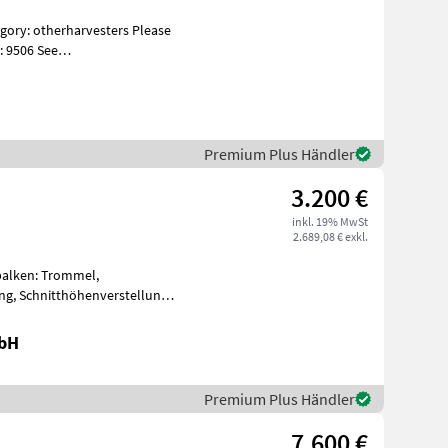
: 9506 See
es Specif
Premium Plus Händler
3.200 €
inkl. 19% MwSt
2.689,08 € exkl.
alken: Trommel,
g, Schnitthöhenverstellung
aulischer Aushebun
mbH
Premium Plus Händler
7.600 €