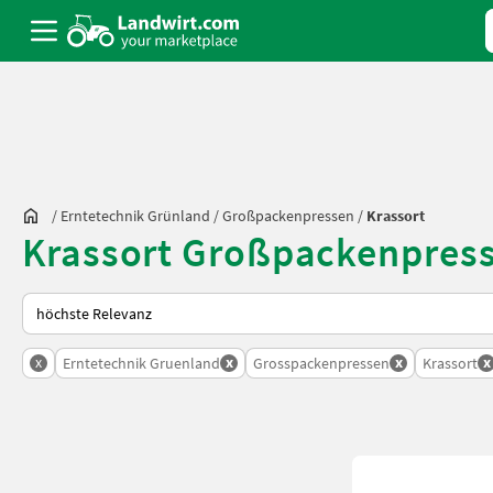
/
Erntetechnik Grünland
/
Großpackenpressen
/
Krassort
Krassort Großpackenpress
So wird auf Landwirt.com sortiert
x
x
x
x
Erntetechnik Gruenland
Grosspackenpressen
Krassort