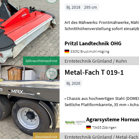
Bj. 2018
295 cm
Art des Mähwerks: Frontmähwerke, Mäh
Schnitthöhenverstellung sofort einsatzbe
Arbeitsbreite 2, 95 m Antriebssatz 100
Pritzl Landtechnik OHG
83052 Bruckmühl Högling
Erntetechnik Grünland / Kuhn
Gebrauchtmaschine
Metal-Fach T 019-1
Bj. 2026
• Chassis aus hochwertigen Stahl (DOMEX), • Boden 3 mm / erhöhte
Seitliche Plattformkannte, 35 mm • Achsen 300 x 90 / Q80 /1850 mm 8
Bolzen / ADR Federung, • Deic
Agrarsysteme Hornun
73485 Zöbingen
Erntetechnik Grünland / Metal-Fach
Neumaschine