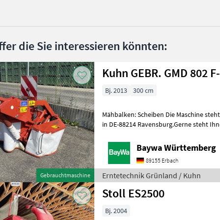
ffer die Sie interessieren könnten:
Kuhn GEBR. GMD 802 F
Bj. 2013
300 cm
Mähbalken: Scheiben Die Maschine steh
in DE-88214 Ravensburg.Gerne steht Ihne
0151 1610 3978 für Ihre Anfrage zur
Baywa Württemberg
89155 Erbach
Erntetechnik Grünland / Kuhn
Gebrauchtmaschine
Stoll ES2500
Bj. 2004