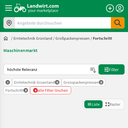
Angebote durchsuchen
/
Erntetechnik Grünland
/
Großpackenpressen
/
Fortschritt
Maschinenmarkt
So wird auf Landwirt.com sortiert
Filter
x
x
x
Erntetechnik Gruenland
Grosspackenpressen
x
x
Fortschritt
alle Filter löschen
Liste
Raster