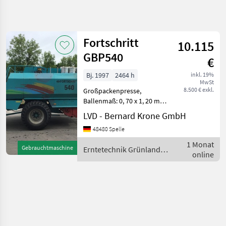
Suche
verfeinern
Fortschritt
10.115
Kategorie
Land
Filter
4
GBP540
€
1
Bj. 1997
2464 h
inkl. 19%
AKTUELLER
Zurücksetzen
Ergebnisse
MwSt
PFAD
8.500 € exkl.
Großpackenpresse,
anzeigen
Ballenmaß: 0, 70 x 1, 20 m,
Landtechnik
Einzelachse,
LVD - Bernard Krone GmbH
Erntetechnik
Druckluftbremse,
Gruenland
48480 Spelle
Garnbindung, 5 Knoter,
Grosspackenpressen
Terminal: Baler Control, 2,
1 Monat
Gebrauchtmaschine
Erntetechnik Grünland /
18 m Pick-Up,
Fortschritt
online
Fortschritt
Rollenniederhalter,
Gelenkw
KATEGORIE
WÄHLEN
Fortschritt
Claas