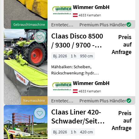
Rückschwenkung, Art des
Wimmer GmbH
Mähwerks: Heckmähwerke,
Beleuchtung, Hochstellung,
4633 Kematen
Entlastungsfedern Die
Erntetechnik
Premium Plus Händler
Gebrauchtmaschine
gebrauchte PÖTTINGER
Grünland /
Claas Disco 8500
NOVA DISC
Preis
Pöttinger
/ 9300 / 9700 -
auf
Anfrage
Heckmähwerk
Bj. 2026
1 h
950 cm
8,1-9,5m
Mähbalken: Scheiben,
Rückschwenkung: hydr.
Rückschwenkung, Art des
Wimmer GmbH
Mähwerks: Heckmähwerke,
Aufbereiter, Beleuchtung,
4633 Kematen
Hochstellung,
Erntetechnik
Premium Plus Händler
Neumaschine
Schnitthöhenverstellung,
Grünland /
Claas Liner 420-
Schwadleitblech,
Preis
Claas
Schwader/Seitenschwader
auf
Anfrage
4,2m
Bj. 2026
1 h
420 cm