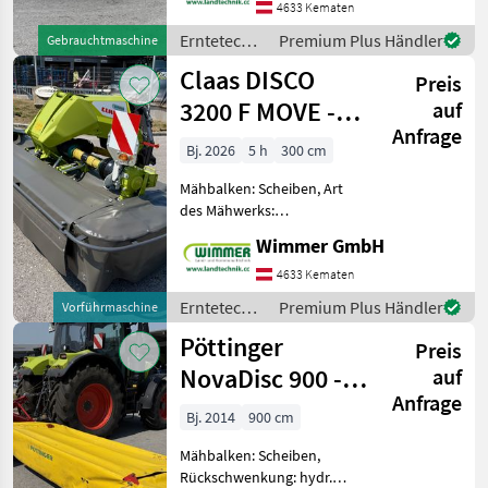
Fahrwerk, Neuwertiger
4633 Kematen
Zustand ✅
Erntetechnik
Premium Plus Händler
Gebrauchtmaschine
Außergewöhnlich gut
Grünland /
Claas DISCO
erhaltener Claas LINER 2
Preis
Claas
3200 F MOVE -
auf
Anfrage
Vorführer
Bj. 2026
5 h
300 cm
Mähbalken: Scheiben, Art
des Mähwerks:
Frontmähwerke,
Wimmer GmbH
Beleuchtung,
Schnitthöhenverstellung,
4633 Kematen
Scheibensicherung SafeCut
Erntetechnik
Premium Plus Händler
Vorführmaschine
Das Claas Frontmähwerk
Grünland /
Pöttinger
Disco 3200 F MOVE ist eine e
Preis
Claas
NovaDisc 900 -
auf
Anfrage
Gebrauchtes
Bj. 2014
900 cm
Heckmähwerk
Mähbalken: Scheiben,
Rückschwenkung: hydr.