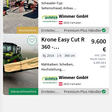
Schwader-Typ:
Seitenschwad, Anbau
Schwader,
Wimmer GmbH
Zinkenverlustsicherung ✅
Tastrad, Hydraulische
4633 Kematen
Schutzbügelklappung, 4,
Erntetechnik
Premium Plus Händler
Neumaschine
2m Arbeitsbreite ✅ Der
Grünland /
Krone Easy Cut R
Claas Kreiselschwader Liner
9.600
Claas
360 -
€
gebrauchtes
Bj. 2014
1 h
360 cm
inkl. 13%
MwSt./Verm.
Heckmähwerk
8.495,58 €
Mähbalken: Scheiben,
3,6m
exkl.
Hochstellung,
Schnitthöhenverstellung
Wimmer GmbH
Das Krone EasyCut R 360
Mähwerk überzeugt mit
4633 Kematen
robuster Bauweise, exakter
Erntetechnik
Premium Plus Händler
Gebrauchtmaschine
Schnittqualität und
Grünland /
einfacher Bedie
Krone