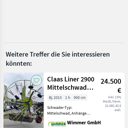
Krone
New Holland
Fendt
Case IH
Weitere Treffer die Sie interessieren
Alle 14
könnten:
anzeigen
Claas Liner 2900
MARKTPLATZ
24.500
Mittelschwader -
Marktplatz
Händlerangebote
Kleinanzeigen
€
Gebrauchter
Bj. 2013
1 h
900 cm
inkl. 13%
MwSt./Verm.
Schwader
21.681,42 €
Schwader-Typ:
exkl.
Mittelschwad, Anhänge
Schwader, Beleuchtung ✅
Wimmer GmbH
8, 2-9m Arbeitsbreite, 6-Rad