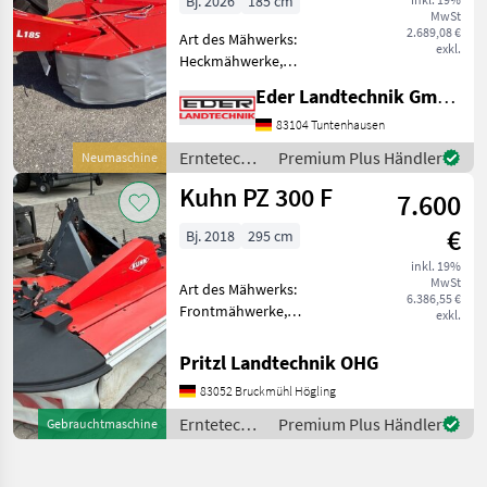
Bj. 2026
185 cm
MwSt
2.689,08 €
Art des Mähwerks:
exkl.
Heckmähwerke,
Mähbalken: Trommel,
Eder Landtechnik GmbH
Rückschwenkung: mech.
Rückschwenkung,
83104 Tuntenhausen
Schnitthöhenverstellung
Erntetechnik
Premium Plus Händler
Neumaschine
mechanische
Grünland /
Kuhn PZ 300 F
Anfahrsicherung mit
7.600
Sonstige
hydraulischer Aushebun
€
Bj. 2018
295 cm
inkl. 19%
MwSt
Art des Mähwerks:
6.386,55 €
Frontmähwerke,
exkl.
Mähbalken: Trommel,
Schnitthöhenverstellung
Pritzl Landtechnik OHG
sofort einsatzbereit sehr
83052 Bruckmühl Högling
leichtzügig Arbeitsbreite 2,
95 m Antriebssatz
Erntetechnik
Premium Plus Händler
Gebrauchtmaschine
1000U/min. 4 Tromm
Grünland /
Kuhn