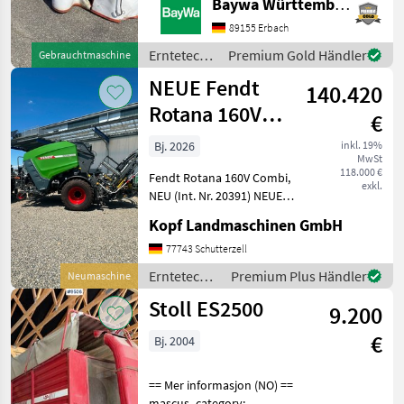
Baywa Württemberg
88214 Ravensburg.Gerne
steht Ihnen Herr Schmid
89155 Erbach
unter Tel.: 0151 1610 3978
Erntetechnik
Premium Gold Händler
Gebrauchtmaschine
für Ihre Anfrage zur
Grünland /
NEUE Fendt
140.420
Kuhn
Rotana 160V
€
Combi
Bj. 2026
inkl. 19%
MwSt
Rundballenpresse,
118.000 €
Fendt Rotana 160V Combi,
i
exkl.
NEU (Int. Nr. 20391) NEUE
Fendt Rundballenpresse
Kopf Landmaschinen GmbH
Typ Rotana 160V Combi
Baujahr 2026 40km/h Netz-
77743 Schutterzell
und Folienbindung,
Erntetechnik
Premium Plus Händler
Neumaschine
integrierte Wickelein
Grünland /
Stoll ES2500
9.200
Fendt
€
Bj. 2004
== Mer informasjon (NO) ==
mascus_category: