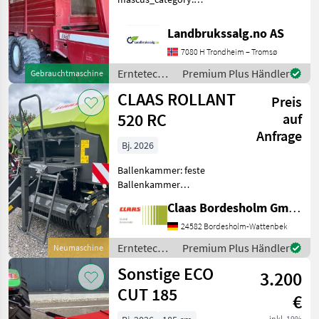
otherharvesters Please
provide reference number
Landbrukssalg.no AS
upon request: 9506 See
7080 H Trondheim – Tromsø
en.landbrukssalg.no/9506
for more images Specif
Erntetechnik
Premium Plus Händler
Gebrauchtmaschine
Grünland /
CLAAS ROLLANT
Preis
Stoll
520 RC
auf
Anfrage
Bj. 2026
Ballenkammer: feste
Ballenkammer
Festkammerrundballenpresse
Claas Bordesholm GmbH
mit
Presskammerdurchmesser
24582 Bordesholm-Wattenbek
1, 25 m Presskammerbreite
Erntetechnik
Premium Plus Händler
Neumaschine
1, 20 m / in
Grünland /
Sonstige ECO
Serienausrüstung: Pickup:
3.200
Claas
Aufnahmebreite
CUT 185
€
inkl. 19%