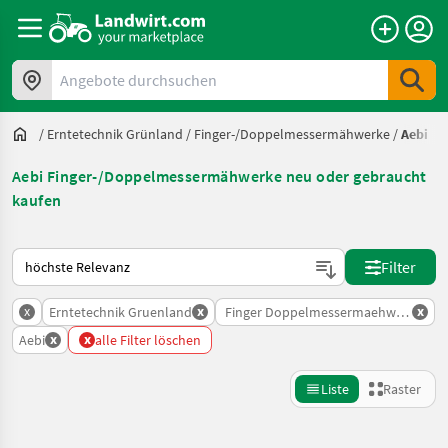
Angebote durchsuchen
/
Erntetechnik Grünland
/
Finger-/Doppelmessermähwerke
/
Aebi
Aebi Finger-/Doppelmessermähwerke neu oder gebraucht
kaufen
So wird auf Landwirt.com sortiert
Filter
x
x
x
Erntetechnik Gruenland
Finger Doppelmessermaehwerke
x
x
Aebi
alle Filter löschen
Liste
Raster