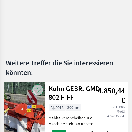
BB Umwelttechnik
Steyr
Gaspardo
Rapid
Weitere Treffer die Sie interessieren
Reform
könnten:
Alle 12
anzeigen
Kuhn GEBR. GMD
4.850,44
MARKTPLATZ
802 F-FF
€
Marktplatz
Händlerangebote
Kleinanzeigen
Bj. 2013
300 cm
inkl. 19%
MwSt
4.076 € exkl.
Mähbalken: Scheiben Die
Maschine steht an unserem
BayWa-Standort in DE-