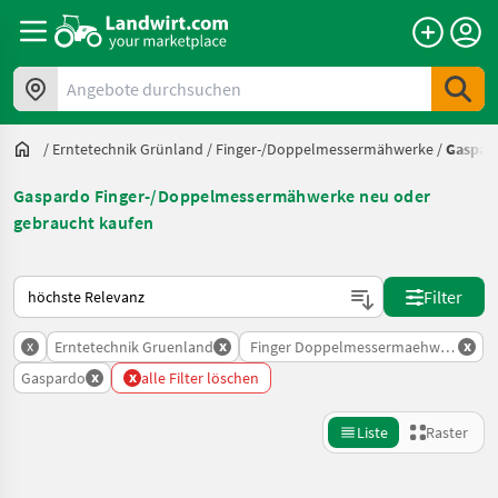
Angebote durchsuchen
/
Erntetechnik Grünland
/
Finger-/Doppelmessermähwerke
/
Gaspar
Gaspardo Finger-/Doppelmessermähwerke neu oder
gebraucht kaufen
So wird auf Landwirt.com sortiert
Filter
x
x
x
Erntetechnik Gruenland
Finger Doppelmessermaehwerke
x
x
Gaspardo
alle Filter löschen
Liste
Raster