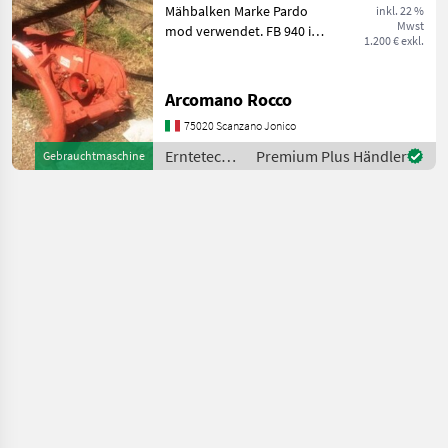
Mähbalken Marke Pardo
inkl. 22 %
Mwst
MARKTPLATZ
mod verwendet. FB 940 in
1.200 € exkl.
sehr gutem Zustand.
Marktplatz
Händlerangebote
Kleinanzeigen
Verfügbarkeit prüfen Menge
4. Erntetechnik Grünland
Arcomano Rocco
Finger-/Doppelmessermähwerke
75020 Scanzano Jonico
Erntetechnik
Premium Plus Händler
Gebrauchtmaschine
Grünland /
Gaspardo