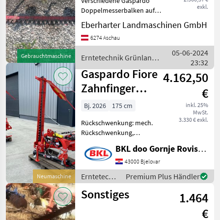
Verschiedene Gaspardo
exkl.
Doppelmesserbalken auf
BB Umwelttechnik
Lager Erntetechnik
Eberharter Landmaschinen GmbH
Grünland
Steyr
6274 Aschau
Finger-/Doppelmessermähwerke
05-06-2024
Gebrauchtmaschine
Erntetechnik Grünland /
Rapid
23:32
Gaspardo
Gaspardo Fiore
4.162,50
Reform
Zahnfinger
€
Mähwerke
Stöckl
Bj. 2026
175 cm
inkl. 25%
MwSt.
3.330 € exkl.
Alle 12
Rückschwenkung: mech.
anzeigen
Rückschwenkung,
Schwadleitblech Gaspardo
BKL doo Gornje Rovisce Kroatien
MODELL
Fiore Zahnfinger Mähwerke
• Mechanische
43000 Bjelovar
Balkenhebung •
Erntetechnik
Premium Plus Händler
Neumaschine
Schwingungsdämpfendes
Grünland /
FB
Sonstiges
System • Mahbalkensch
1.464
Gaspardo
925
€
fb940