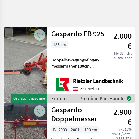
Suche
verfeinern
Gaspardo FB 925
2.000
Kategorie
Land
Filter
4
€
185 cm
4
MwSt nicht
AKTUELLER
Zurücksetzen
Ergebnisse
ausweisbar
Doppelbewegungs-finger-
PFAD
anzeigen
messermäher 180cm
Landtechnik
Arbeitsbreite Schwadblech
Erntetechnik Grünland
Erntetechnik
Rietzler Landtechnik
Gruenland
Finger-/Doppelmessermähwerke
6531 Ried I.O.
Finger
Doppelmessermaehwerke
Erntetechnik
Premium Plus Händler
Gebrauchtmaschine
Grünland /
Gaspardo
Gaspardo
2.900
Gaspardo
Doppelmesser
KATEGORIE
€
WÄHLEN
Bj. 2000
200 h
190 cm
inkl. 13%
MwSt./Verm.
Gaspardo
2.566,37 €