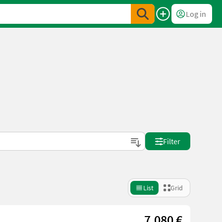
Log in
Filter
List
Grid
7.080 €