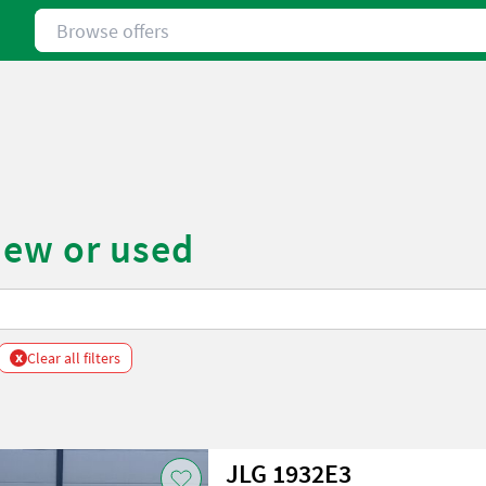
Browse offers
new or used
x
Clear all filters
JLG 1932E3