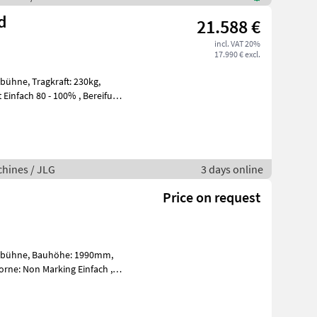
d
21.588 €
incl. VAT 20%
17.990 € excl.
ft: 230kg,
hines / JLG
3 days online
Price on request
e: 1990mm,