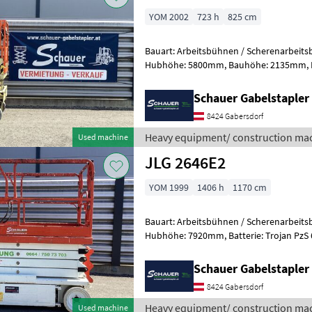
YOM 2002
723 h
825 cm
Bauart: Arbeitsbühnen / Scherenarbeitsbühne, Tragkraf
Hubhöhe: 5800mm, Bauhöhe: 2135mm, Batterie: Trojan PzS 24V
Zustand: Neu, Bereifung vorne: Banda
Schauer Gabelstaple
8424 Gabersdorf
Heavy equipment/ construction mac
Used machine
JLG 2646E2
YOM 1999
1406 h
1170 cm
Bauart: Arbeitsbühnen / Scherenarbeitsbühne, Tragkraf
Hubhöhe: 7920mm, Batterie: Trojan PzS 6V 225Ah Zustand: 60 - 80%,
Bereifung vorne: Vollgummi Einfach 8
Schauer Gabelstaple
8424 Gabersdorf
Heavy equipment/ construction mac
Used machine