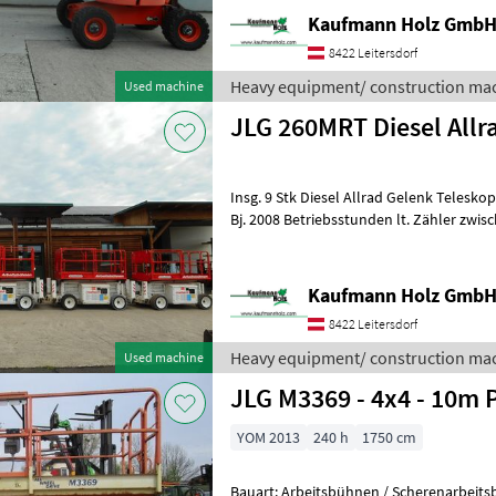
Kaufmann Holz Gmb
8422 Leitersdorf
Heavy equipment/ construction mac
Used machine
JLG 260MRT Diesel Allr
Insg. 9 Stk Diesel Allrad Gelenk Teleskop Bü
Bj. 2008 Betriebsstunden lt. Zähler zwi
3.764 KG Eigengewicht
Kaufmann Holz Gmb
8422 Leitersdorf
Heavy equipment/ construction mac
Used machine
JLG M3369 - 4x4 - 10m
YOM 2013
240 h
1750 cm
Bauart: Arbeitsbühnen / Scherenarbeitsbühne, Tragkraf