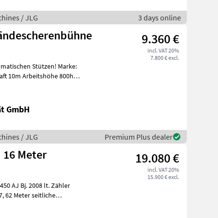
hines / JLG
3 days online
ländescherenbühne
9.360 €
incl. VAT 20%
7.800 € excl.
matischen Stützen! Marke:
aft 10m Arbeitshöhe 800h
tät GmbH
hines / JLG
Premium Plus dealer
d 16 Meter
19.080 €
incl. VAT 20%
15.900 € excl.
lt. Zähler