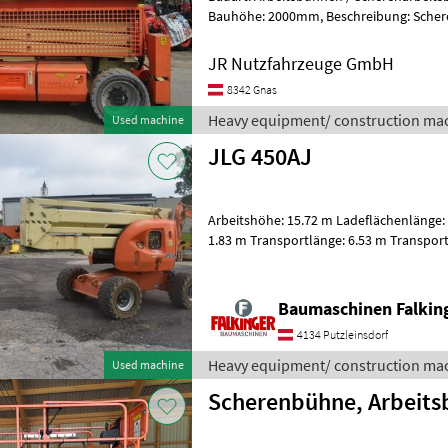
Bauhöhe: 2000mm, Beschreibung: Scherenarbeitsbühne JLG M3369 - -
Baujahr 2013 - - 450 Betriebsstund
JR Nutzfahrzeuge GmbH
8342 Gnas
Heavy equipment/ construction mac
Used machine
JLG 450AJ
Arbeitshöhe: 15.72 m Ladeflächenlänge: 
1.83 m Transportlänge: 6.53 m Transport
2.3 m Eigengewicht: 7400
Baumaschinen Falkin
4134 Putzleinsdorf
Heavy equipment/ construction mac
Used machine
Scherenbühne, Arbeits