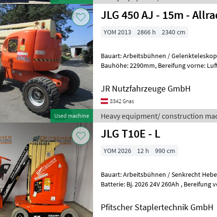
JLG 450 AJ - 15m - Allra
YOM 2013
2866 h
2340 cm
Bauart: Arbeitsbühnen / Gelenkteleskopbühne, Tragkra
Bauhöhe: 2290mm, Bereifung vorne: Luft Einfach 80 - 100% , Bereifung
hinten: Luft Einfach 80 - 100% ,
JR Nutzfahrzeuge GmbH
8342 Gnas
Heavy equipment/ construction mac
Used machine
JLG T10E - L
YOM 2026
12 h
990 cm
Bauart: Arbeitsbühnen / Senkrecht Hebebühne, Bauhöh
Batterie: Bj. 2026 24V 260Ah , Bereifung vorne: Non Marking Einfach ,
Bereifung hinten: Non Marking Ein
Pfitscher Staplertechnik GmbH