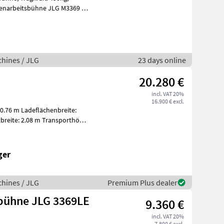
hines / JLG
23 days online
20.280 €
incl. VAT 20%
16.900 € excl.
0.76 m Ladeflächenbreite:
breite: 2.08 m Transporthöhe:
ger
hines / JLG
Premium Plus dealer
bühne JLG 3369LE
9.360 €
incl. VAT 20%
7.800 € excl.