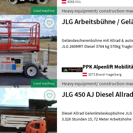
6068 Mils
Heavy equipment/ construction mac
Used machine
JLG Arbeitsbühne / Ge
Geländescherenbühne mit Allrad & auto
JLG 260MRT Diesel 3764 kg 570kg Tragkr
laut Zähler Bj.2008 MwsT ausweis
PPK Alpenlift Mobili
3873 Brand-Nagelberg
Heavy equipment/ construction mac
Used machine
JLG 450 AJ Diesel Allra
Diesel Allrad Gelenkteleskopbühne JLG 450 AJ Bj. 2008 
3.326 Stunden 15, 72 Meter Arbeitshöhe 7, 62 Meter seitliche
Reichweite 36, 4 KW Perkins Motor