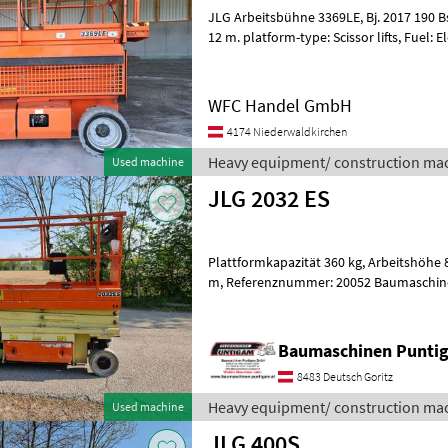
JLG Arbeitsbühne 3369LE, Bj. 2017 190 Bstd., also neuwertig, Hubhöhe
12 m. platform-type: Scissor lifts, Fuel: E
equipment/ construction machines L
WFC Handel GmbH
4174 Niederwaldkirchen
Heavy equipment/ construction mac
Used machine
JLG 2032 ES
Plattformkapazität 360 kg, Arbeitshöhe 8, 10 m, Plattformhöhe 6, 10
m, Referenznummer: 20052 Baumaschinen Puntigam GmbH Unser
Spezialgebiet: Ankauf - Verkauf - Verm
Baumaschinen Punt
8483 Deutsch Goritz
Heavy equipment/ construction mac
Used machine
JLG 400S