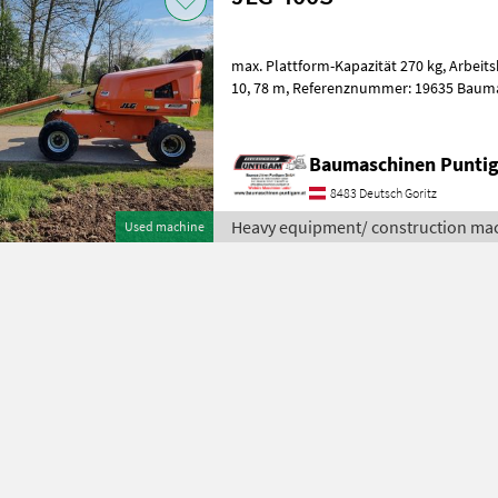
max. Plattform-Kapazität 270 kg, Arbeitshöhe 14, 36 m, Plattformhöhe
10, 78 m, Referenznummer: 19635 Baumaschinen Puntigam GmbH
Unser Spezialgebiet: Ankauf - Verkau
Baumaschinen Punt
8483 Deutsch Goritz
Heavy equipment/ construction mac
Used machine