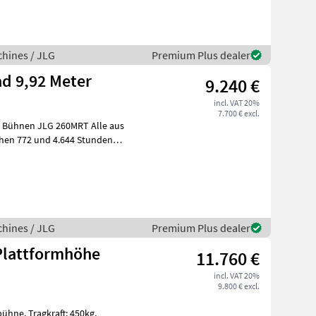
H
hines / JLG
Premium Plus dealer
ad 9,92 Meter
9.240 €
incl. VAT 20%
7.700 € excl.
hnen JLG 260MRT Alle aus
schen 772 und 4.644 Stunden
H
hines / JLG
Premium Plus dealer
 Plattformhöhe
11.760 €
incl. VAT 20%
9.800 € excl.
t: 450kg,