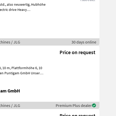
lectric drive Heavy
hines / JLG
30 days online
Price on request
igam GmbH
hines / JLG
Premium Plus dealer
Price on request