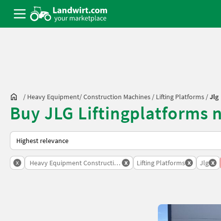
/
Heavy Equipment/ Construction Machines
/
Lifting Platforms
/
Jlg
Buy JLG Liftingplatforms 
This is how sorting works on Landwirt.com
x
x
x
x
Heavy Equipment Construction Machines
Lifting Platforms
Jlg