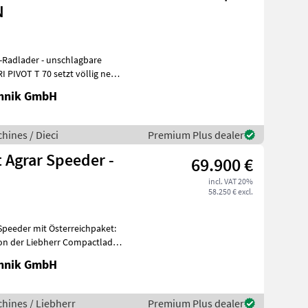
N
p-Radlader - unschlagbare
 PIVOT T 70 setzt völlig neue
chnik GmbH
hines / Dieci
Premium Plus dealer
 Agrar Speeder -
69.900 €
incl. VAT 20%
58.250 € excl.
Speeder mit Österreichpaket:
on der Liebherr Compactlader
chnik GmbH
hines / Liebherr
Premium Plus dealer