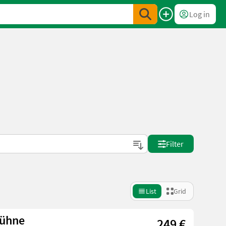
Log in
Filter
List
Grid
bühne
249 €