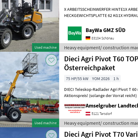
X ARBEITSSCHEINWERFER HINTE1X ARB
HECKGEWICHTSPLATTE 62 KG1X HYDRAU
DPPPEL31X15.50-15 SKIDDATENBESCHE
KMDRUCKFREIER
BayWa GMZ SÜD
83104 Schönau
Heavy equipment/ construction mac
Used machine
Dieci Agri Pivot T60 TO
Österreichpaket
75 HP/55 kW
YOM 2026
1 h
DIECI Teleskop-Radlader Agri Pivot T 60
Aktionspreis! (solange der Vorrat reicht
Km/h Höchstgeschwindigkeit -Hubh
Amselgruber Landte
5121 Tarsdorf
Heavy equipment/ construction mac
Used machine
Dieci Agri Pivot T70 Var