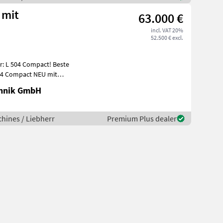
 mit
63.000 €
incl. VAT 20%
52.500 € excl.
r: L 504 Compact! Beste
504 Compact NEU mit
nspreis.
chnik GmbH
hines / Liebherr
Premium Plus dealer