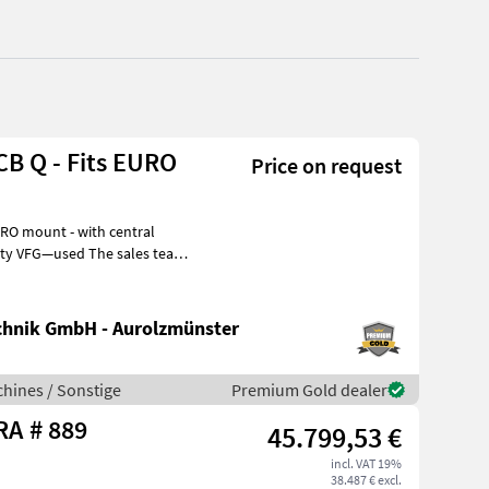
B Q - Fits EURO
Price on request
hnik GmbH - Aurolzmünster
hines / Sonstige
Premium Gold dealer
Sonstige G 2700 HD X-TRA # 889
45.799,53 €
incl. VAT 19%
38.487 € excl.