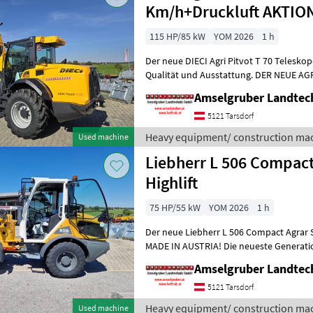
Km/h+Druckluft AKTIO
115 HP/85 kW
YOM 2026
1 h
Der neue DIECI Agri Pitvot T 70 Telesko
Qualität und Ausstattung. DER NEUE AGRI
Maßstäbe im Teleskop-Radladers
Amselgruber Landte
5121 Tarsdorf
Heavy equipment/ construction mac
Used machine
Liebherr L 506 Compact
Highlift
75 HP/55 kW
YOM 2026
1 h
Der neue Liebherr L 506 Compact Agrar 
MADE IN AUSTRIA! Die neueste Generati
ist da. Zusätzlich zur bereit
Amselgruber Landte
5121 Tarsdorf
Heavy equipment/ construction mac
Used machine