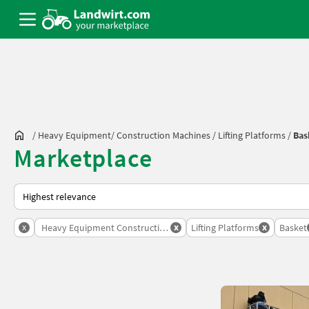
/
Heavy Equipment/ Construction Machines
/
Lifting Platforms
/
Bas
Marketplace
This is how sorting works on Landwirt.com
x
x
x
Heavy Equipment Construction Machines
Lifting Platforms
Basket