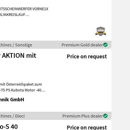
EITSSCHEINWERFER VORNE1X
LIKKREISLAUF
INIGUNG BRD 20
hines / Sonstige
Premium Gold dealer
P AKTION mit
Price on request
 mit Österreichpaket zum
) -75 PS Kubota Motor -40
chnik GmbH
hines / Dieci
Premium Plus dealer
io-S 40
Price on request