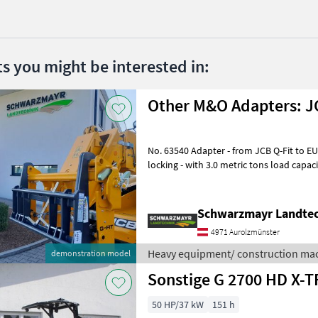
ts you might be interested in:
Other M&O Adapters: JC
No. 63540 Adapter - from JCB Q-Fit to EURO mount - with central
locking - with 3.0 metric tons load capacity VFG—used The sales team
at Schwarzmayr would be h
Schwarzmayr Landtec
4971 Aurolzmünster
Heavy equipment/ construction mac
demonstration model
50 HP/37 kW
151 h