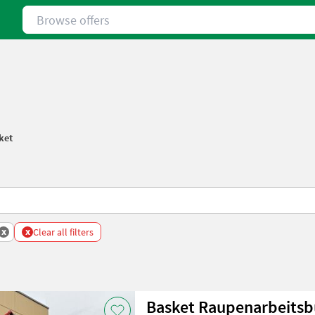
Browse offers
ket
x
x
Clear all filters
Basket Raupenarbeits