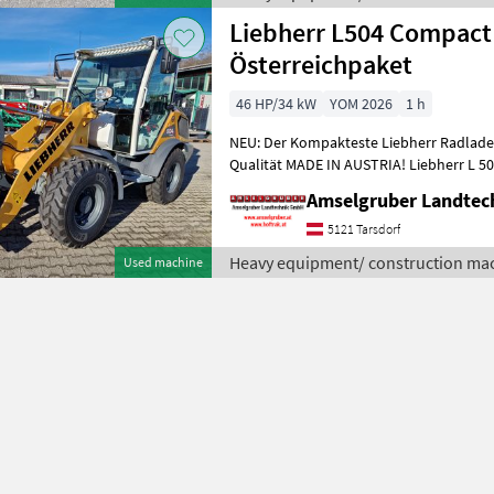
Liebherr L504 Compact
Österreichpaket
46 HP/34 kW
YOM 2026
1 h
NEU: Der Kompakteste Liebherr Radlade
Qualität MADE IN AUSTRIA! Liebherr L 
Agrarpaket & Top Ausstattung zum Aktio
Amselgruber Landte
5121 Tarsdorf
Heavy equipment/ construction mac
Used machine