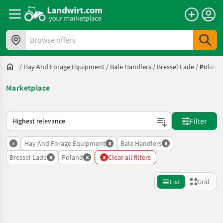
Browse offers
/
Hay And Forage Equipment
/
Bale Handlers
/
Bressel Lade
/
Poland
Marketplace
This is how sorting works on Landwirt.com
Filter
x
x
x
Hay And Forage Equipment
Bale Handlers
x
x
x
Bressel Lade
Poland
Clear all filters
List
Grid