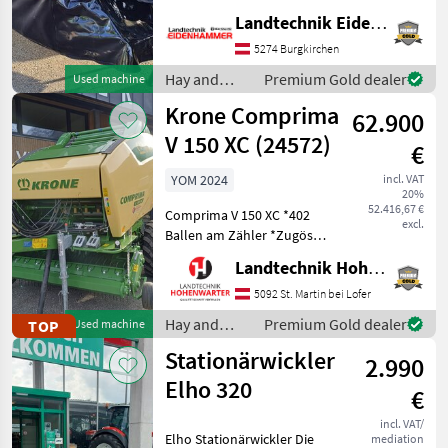
Arbeitsbreite: 4, 00 m -3
Landtechnik Eidenhammer GmbH
Klingen pro Mähscheibe -
5274 Burgkirchen
Dreipunktanbau Kat. II -
Hydropneuma
Hay and
Premium Gold dealer
Used machine
forage
Krone Comprima
62.900
equipment /
Vicon
V 150 XC (24572)
€
YOM 2024
incl. VAT
20%
52.416,67 €
Comprima V 150 XC *402
excl.
Ballen am Zähler *Zugöse
Obenanhängung
Landtechnik Hohenwarter GmbH
*Schneidwerk mit 17 Messer
*Gelenkwelle *Hydraul.
5092 St. Martin bei Lofer
Bodenabsenkung *E-Achse
Hay and
Premium Gold dealer
TOP
Used machine
mit 2-Leiter Druckl.-Brems
forage
Stationärwickler
2.990
equipment /
Krone
Elho 320
€
incl. VAT/
Elho Stationärwickler Die
mediation