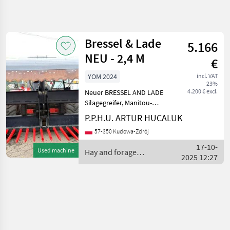
Refine
search
Bressel & Lade
5.166
Category
Place
Filter
4
1
NEU - 2,4 M
€
Show
YOM 2024
incl. VAT
CURRENT
Reset
1
23%
PATH
4.200 € excl.
Neuer BRESSEL AND LADE
results
Agriculture
Silagegreifer, Manitou-
technology
Umbau, Breite 2, 4 m. Wir
P.P.H.U. ARTUR HUCALUK
bieten
Hay And
57-350 Kudowa-Zdrój
Forage
Transportdienstleistungen
Equipment
für gekaufte
17-10-
Used machine
Hay and forage
Bale
Landmaschinen an,
2025 12:27
equipment / Bressel &
Handlers
einschließlich Mähdresche
Lade
Bressel
Lade
SELECT
CATEGORY