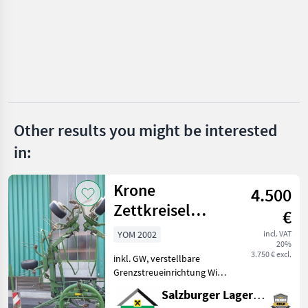
Bressel & Lade
Göweil
Stekro
Fliegl
Quicke
Other results you might be interested
in:
Stoll
Show
Krone
4.500
all 17
Zettkreisel
€
MARKETPLACE
6.70/6
YOM 2002
incl. VAT
20%
Dealer
Marketplace
Classifieds
3.750 € excl.
inkl. GW, verstellbare
offers
Grenzstreueinrichtung Wir
bitten telefonisch oder per
Salzburger Lagerhaus-Technik
Mail Ihren Besuch