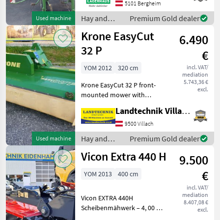
bekanntzugeben, um
5101 Bergheim
ausreichend Zeit für die
Hay and
Premium Gold dealer
Used machine
Beratung und eventuell ein
forage
Krone EasyCut
6.490
equipment /
Krone
32 P
€
YOM 2012
320 cm
incl. VAT/
mediation
5.743,36 €
Krone EasyCut 32 P front-
excl.
mounted mower with
active swath shaping, swing
Landtechnik Villach GmbH
mount for Weiste triangular
hitch, quick-release blade
9500 Villach
fastener, with SafeCut
Hay and
Premium Gold dealer
Used machine
overload protec
forage
Vicon Extra 440 H
9.500
equipment /
Krone
€
YOM 2013
400 cm
incl. VAT/
mediation
Vicon EXTRA 440H
8.407,08 €
Scheibenmähwerk – 4, 00 m
excl.
Arbeitsbreite Ausstattung: -