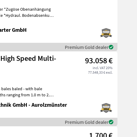
kung
arter GmbH
Premium Gold dealer
 High Speed Multi-
93.058 €
incl. VAT 20%
77.548,33 € excl.
ths ranging from 1.0 m to 2.70
hnik GmbH - Aurolzmünster
Premium Gold dealer
n
1.700 €