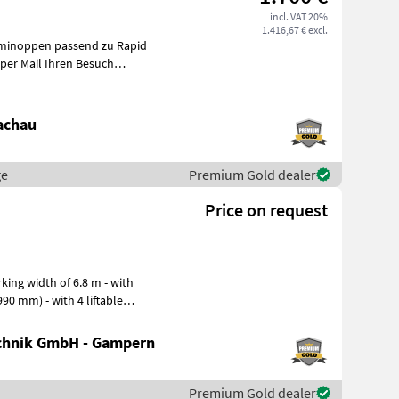
incl. VAT 20%
1.416,67 € excl.
mminoppen passend zu Rapid
achau
ge
Premium Gold dealer
Price on request
990 mm) - with 4 liftable
chnik GmbH - Gampern
Premium Gold dealer