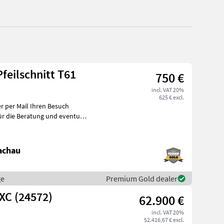
feilschnitt T61
750 €
incl. VAT 20%
625 € excl.
achau
ge
Premium Gold dealer
XC (24572)
62.900 €
incl. VAT 20%
52.416,67 € excl.