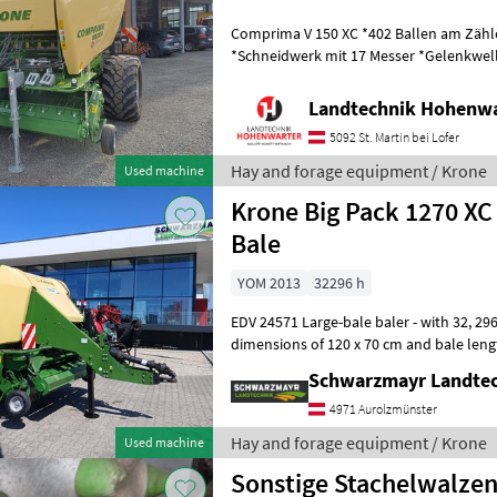
Comprima V 150 XC *402 Ballen am Zähler *Zugöse Obenanhängung
*Schneidwerk mit 17 Messer *Gelenkwelle *Hydraul. Bodenabsen
*E-Achse mit 2-Leiter Druckl.-Brems
Landtechnik Hohenw
5092 St. Martin bei Lofer
Hay and forage equipment / Krone
Used machine
Krone Big Pack 1270 XC
Bale
YOM 2013
32296 h
EDV 24571 Large-bale baler - with 32, 296 bales baled - with bale
dimensions of 120 x 70 cm and bale leng
m - with 26-knife rotor cu
Schwarzmayr Landtec
4971 Aurolzmünster
Hay and forage equipment / Krone
Used machine
Sonstige Stachelwalze