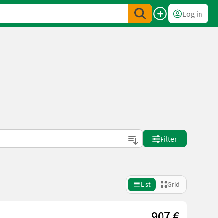
Log in
Filter
List
Grid
907 €