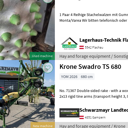
1 Paar 4 Reihige Stachelwalzen mit Gu
Monta/Varea Wir bitten telefonisch oder per Mail Ihren Besuch
bekanntzugeben, um ausreichend Zeit
Lagerhaus-Technik Fl
5542 Flachau
Hay and forage equipment / Sonsti
Used machine
Krone Swadro TS 680
YOM 2026
680 cm
No. 71367 Double-sided rake - with a working width of 6.8 m - with
2x13 rigid tine arms (transport height 3, 
double tines per tine arm - w
Schwarzmayr Landte
4851 Gampern
Hay and forage equipment / Krone
New machine