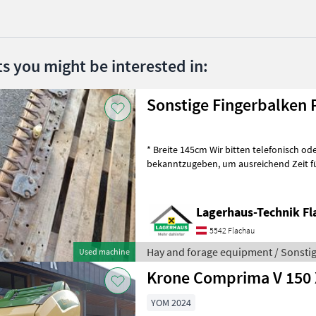
ts you might be interested in:
Sonstige Fingerbalken P
* Breite 145cm Wir bitten telefonisch oder per Mail Ihren Besuch
bekanntzugeben, um ausreichend Zeit für die Beratung und eventuell
einer Probefahrt für Sie zu re
Lagerhaus-Technik Fl
5542 Flachau
Hay and forage equipment / Sonsti
Used machine
Krone Comprima V 150 
YOM 2024