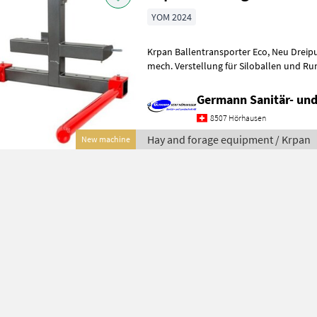
YOM 2024
Krpan Ballentransporter Eco, Neu Dreipunkt Transportgerät mit
mech. Verstellung für Siloballen und R
Ballentransportgabel Transportrahmen
Germann Sanitär- und
8507 Hörhausen
Hay and forage equipment / Krpan
New machine