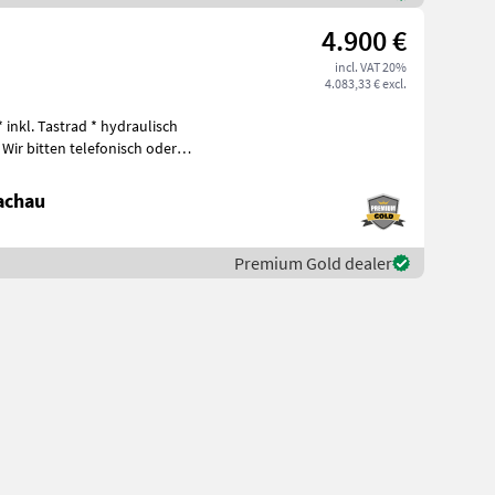
4.900 €
incl. VAT 20%
4.083,33 € excl.
* inkl. Tastrad * hydraulisch
r
achau
Premium Gold dealer