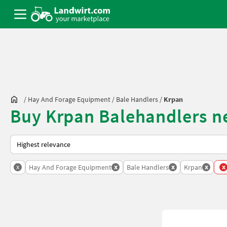
/
Hay And Forage Equipment
/
Bale Handlers
/
Krpan
Buy Krpan Balehandlers n
This is how sorting works on Landwirt.com
x
x
x
x
x
Hay And Forage Equipment
Bale Handlers
Krpan