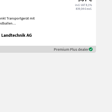
incl. VAT 8,1%
839,04 € excl.
undballen
 mit Dreipunk
 Landtechnik AG
Premium Plus dealer