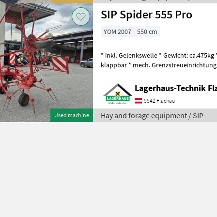
SIP Spider 555 Pro
YOM 2007
550 cm
* inkl. Gelenkswelle * Gewicht: ca.475kg 
klappbar * mech. Grenzstreueinrichtung Wir bitten telefonisch ode
per Mail Ihren Besuc
Lagerhaus-Technik Fl
5542 Flachau
Hay and forage equipment / SIP
Used machine