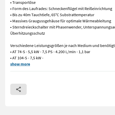
• Transportöse
• Form des Laufrades: Schneckenflügel mit Reißeinrichtung
• Bis zu 40m Tauchtiefe, 65°C Substrattemperatur
• Massives Graugussgehäuse für optimale Wärmeableitung
• Sterndreieckschalter mit Phasenwender, Unterspannungsa
Überhitzungsschutz
Verschiedene Leistungsgrößen je nach Medium und benötigte
• AT 74-S - 5,5 kW - 7,5 PS - 4.200 L/min - 1,1 bar
• AT 104-S - 7,5 kW -
GÜLLEPUMPE FÜR NASSAUFSTELLUNG • Tauchpumpe für Dauerlauf •
show more