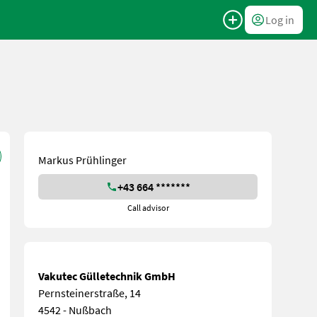
Log in
Markus Prühlinger
+43 664 *******
Call advisor
Vakutec Gülletechnik GmbH
Pernsteinerstraße, 14
4542 - Nußbach