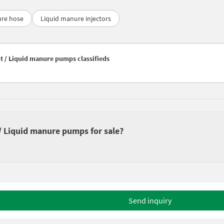
ure hose
Liquid manure injectors
nt / Liquid manure pumps classifieds
 / Liquid manure pumps for sale?
Send inquiry