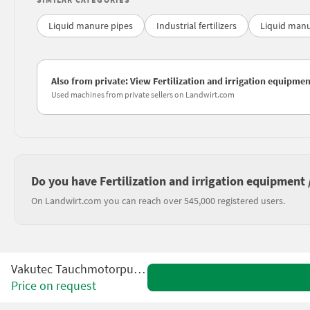
Liquid manure pipes
Industrial fertilizers
Liquid man
Also from private: View Fertilization and irrigation equipme
Used machines from private sellers on Landwirt.com
Do you have Fertilization and irrigation equipment
On Landwirt.com you can reach over 545,000 registered users.
Vakutec Tauchmotorpumpe AT
Price on request