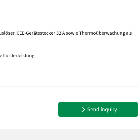
uslöser, CEE-Gerätestecker 32 A sowie Thermoüberwachung als
 Förderleistung:
 Drehstrommotor mit eingebauten Thermokontakten • Dichtungssonde 
Send inquiry