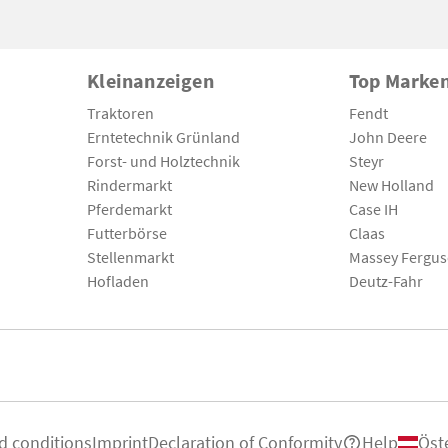
Kleinanzeigen
Top Marke
Traktoren
Fendt
Erntetechnik Grünland
John Deere
Forst- und Holztechnik
Steyr
Rindermarkt
New Holland
Pferdemarkt
Case IH
Futterbörse
Claas
Stellenmarkt
Massey Fergu
Hofladen
Deutz-Fahr
d conditions
Imprint
Declaration of Conformity
Help
Öst