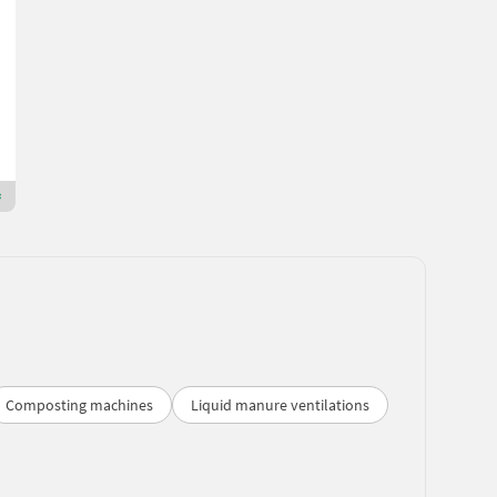
1.400 €
incl. VAT 19%
1.176,47 € excl.
YOM 2026
540 h
Fliegl Agro-Center GmbH
84556 Bavaria
Premium Gold dealer
Composting machines
Liquid manure ventilations