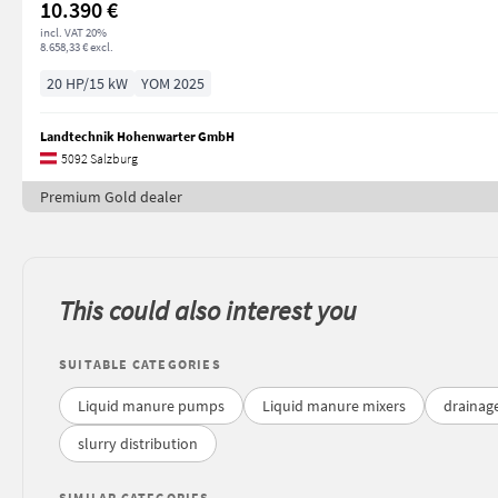
10.390 €
incl. VAT 20%
8.658,33 € excl.
20 HP/15 kW
YOM 2025
Landtechnik Hohenwarter GmbH
5092 Salzburg
Premium Gold dealer
This could also interest you
SUITABLE CATEGORIES
Liquid manure pumps
Liquid manure mixers
drainag
slurry distribution
SIMILAR CATEGORIES