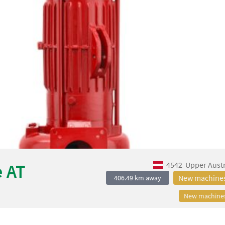
4542
Upper Austr
 AT
New machine
406.49 km away
New machine