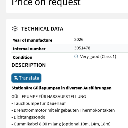
Price on request
TECHNICAL DATA
2026
Year of manufacture
3951478
Internal number
Very good (Class 1)
Condition
DESCRIPTION
Translate
Stationäre Güllepumpen in diversen Ausführungen
GÜLLEPUMPE FÜR NASSAUFSTELLUNG
• Tauchpumpe für Dauerlauf
• Drehstrommotor mit eingebauten Thermokontakten
• Dichtungssonde
• Gummikabel 8,00 m lang (optional 10m, 14m, 18m)