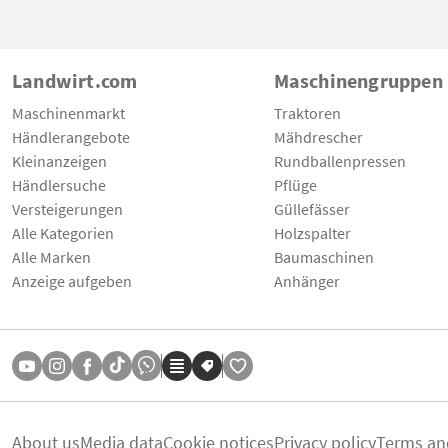
Landwirt.com
Maschinengruppen
Maschinenmarkt
Traktoren
Händlerangebote
Mähdrescher
Kleinanzeigen
Rundballenpressen
Händlersuche
Pflüge
Versteigerungen
Güllefässer
Alle Kategorien
Holzspalter
Alle Marken
Baumaschinen
Anzeige aufgeben
Anhänger
About us
Media data
Cookie notices
Privacy policy
Terms an