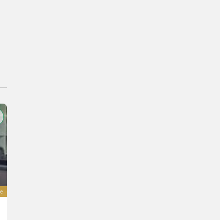
e
Sonstige Kompressor für Vakuumfässer »Hertell« KD 8