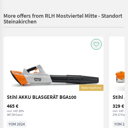
More offers from RLH Mostviertel Mitte - Standort
Steinakirchen
New machine
Stihl AKKU BLASGERÄT BGA100
Stihl 
465 €
329 €
incl. VAT 20%
incl. VAT 2
387,50 € excl.
274,17 € excl
YOM 2024
YOM 20