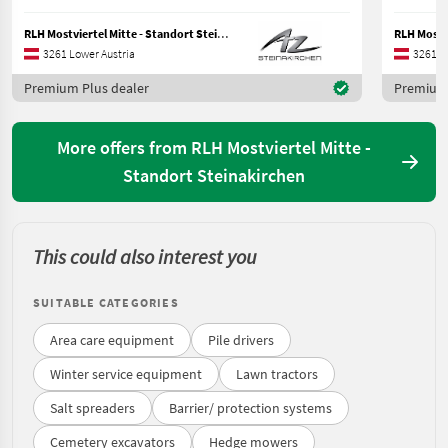
RLH Mostviertel Mitte - Standort Steinakirchen
3261 Lower Austria
3261 L
Premium Plus dealer
Premium 
More offers from RLH Mostviertel Mitte -
Standort Steinakirchen
This could also interest you
SUITABLE CATEGORIES
Area care equipment
Pile drivers
Winter service equipment
Lawn tractors
Salt spreaders
Barrier/ protection systems
Cemetery excavators
Hedge mowers