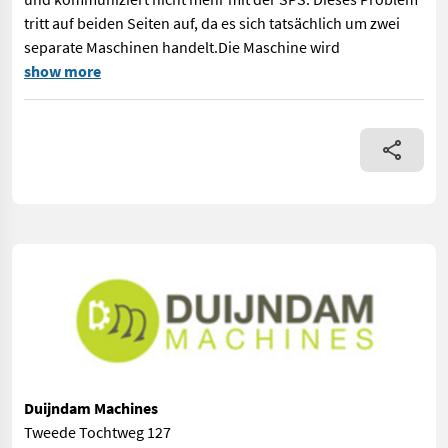
tritt auf beiden Seiten auf, da es sich tatsächlich um zwei
separate Maschinen handelt.Die Maschine wird
Unisorting Sammo Doppelkistenfüllmaschine Sammo Ladestation 
show more
Duijndam Machines
Tweede Tochtweg 127