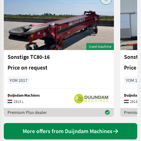
Used machine
Sonstige TC80-16
Sonsti
Price on request
Price 
YOM 2017
YOM 19
Duijndam Machines
Duijndam 
2913 L
2913 L
Premium Plus dealer
Premium 
More offers from Duijndam Machines