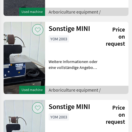
Fragen Sie das einfach und
schnell an auf unsere
Arboriculture equipment /
Used machine
Duijndam Machines
Website! Sie können uns
auch anruf
Sonstige MINI
Price
on
YOM 2003
request
Weitere Informationen oder
eine vollständige Angebot?
Fragen Sie das einfach und
schnell an auf unsere
Duijndam Machines
Arboriculture equipment /
Used machine
Website! Sie können uns
auch anrufen.Alle zu
Sonstige MINI
Price
on
YOM 2003
request