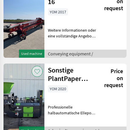
16
on
request
YOM 2017
Weitere Informationen oder
eine vollständige Angebot?
Fragen Sie das einfach und
schnell an auf unsere
Duijndam Machines
Conveying equipment /
Used machine
Website! Sie können uns
auch anrufen.Alle zu
Sonstige
Price
PlantPaper
on
request
Semi-Automatic
YOM 2020
Professionelle
halbautomatische Ellepot
PlantPaper-
Papiertopfmaschine mit 4