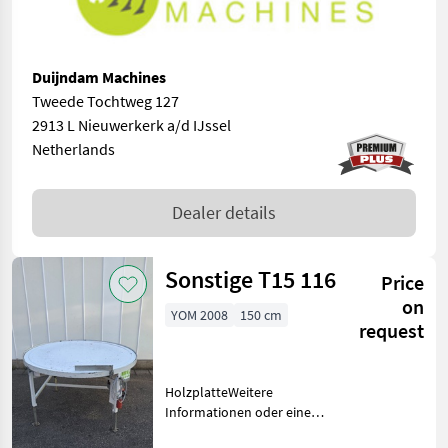
Duijndam Machines
Tweede Tochtweg 127
2913 L Nieuwerkerk a/d IJssel
Netherlands
Dealer details
Sonstige T15 116
Price
on
YOM 2008
150 cm
request
HolzplatteWeitere
Informationen oder eine
vollständige Angebot?