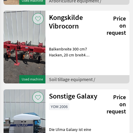
Produktionslinien, Baujahr
Arboriculture equipment /
Used machine
2020.Die Maschine befindet
sich in gutem Zustand und
Kongskilde
Price
wurde nur
Vibrocorn
on
request
Balkenbreite 300 cm7
Hacken, 20 cm breit4
Hacken, 12 cm
breitInklusive komplettem
Satz neuer Hacken (7 × 20
cm + 4 × 12 cm (davon ist 1
Soil tillage equipment /
Used machine
nicht neu))Runde
Scheiben:34
Sonstige Galaxy
Price
on
YOM 2006
request
Die Ulma Galaxy ist eine