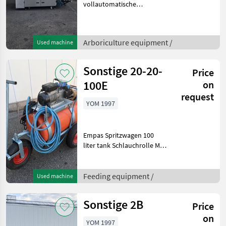
vollautomatische
Stretchfolienverpackungsmaschine
zum Verpacken von
Frischprodukten auf
Arboriculture equipment /
Used machine
Schalen, wie Fleisch, Fisch,
Gemüse, Obst und Frisch
Sonstige 20-20-
Price
100E
on
request
YOM 1997
Empas Spritzwagen 100
liter tank Schlauchrolle Mit
30 meter Schlauch Motor
220 Volt Spritz
pistoleWeitere
Feeding equipment /
Used machine
Informationen oder eine
vollständige Angebot?
Sonstige 2B
Price
Fragen Sie d
on
YOM 1997