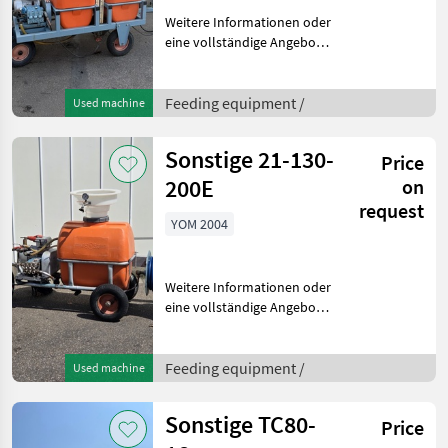
Weitere Informationen oder
eine vollständige Angebot?
Fragen Sie das einfach und
schnell an auf unsere
Duijndam Machines
Feeding equipment /
Used machine
Website! Sie können uns
auch anrufen.Alle zu
Sonstige 21-130-
Price
200E
on
request
YOM 2004
Weitere Informationen oder
eine vollständige Angebot?
Fragen Sie das einfach und
schnell an auf unsere
Duijndam Machines
Feeding equipment /
Used machine
Website! Sie können uns
auch anrufen.Alle zu
Sonstige TC80-
Price