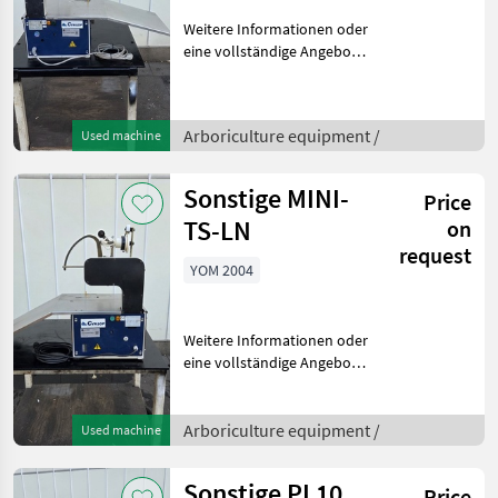
Weitere Informationen oder
eine vollständige Angebot?
Fragen Sie das einfach und
schnell an auf unsere
Duijndam Machines
Arboriculture equipment /
Used machine
Website! Sie können uns
auch anrufen.Alle zu
Sonstige MINI-
Price
TS-LN
on
request
YOM 2004
Weitere Informationen oder
eine vollständige Angebot?
Fragen Sie das einfach und
schnell an auf unsere
Duijndam Machines
Arboriculture equipment /
Used machine
Website! Sie können uns
auch anrufen.Alle zu
Sonstige PL10
Price