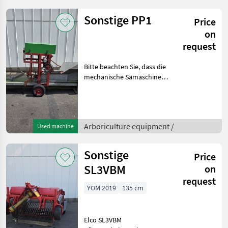
Fragen Sie das einfach und
schnell an auf unsere
Sonstige PP1
Price
Duijnda
on
request
Bitte beachten Sie, dass die
mechanische Sämaschine
derzeit nur in Verbindung
mit der Stempelvorrichtung
für 6-cm-Kompostblöcke
verwendet werden
Arboriculture equipment /
Used machine
kann.Diese Topfpress
Sonstige
Price
SL3VBM
on
request
YOM 2019
135 cm
Elco SL3VBM