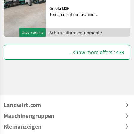
Greefa MSE
TomatensortiermaschineBaujahr
20094-spurig14+1
AusgängeV-Band-
Vereinzeler (Baujahr
Arboriculture equipment /
Used machine
2015)Elektronische Waagen
an den
AusgängenFörderband für
...show more offers : 439
zweite KlasseG
Landwirt.com
Maschinengruppen
Kleinanzeigen