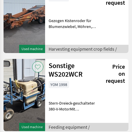
request
Gezogen Kistenroder für
Blumenzwiebel, Möhren,
Karotten, Süßkartoffel und
usw.Vibrierendes
Schneidmesser 120 cm
Harvesting equipment crop fields /
Used machine
BreitWeb breite 130
cmKistenliftSternreinigerSiebkett
Sonstige
Price
WS202WCR
on
request
YOM 1998
Stern-Dreieck-geschalteter
380-V-MotorMit
FernbedienungWeitere
Informationen oder eine
vollständige Angebot?
Feeding equipment /
Used machine