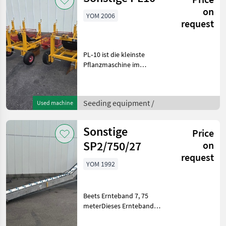
on
YOM 2006
request
PL‑10 ist die kleinste
Pflanzmaschine im
Damcon-Sortiment, speziell
entwickelt zum Pflanzen
von Unterlagen,
Seeding equipment /
Used machine
Jungpflanzen, Koniferen
und ähnlichen
PflanztypenMit Drei
Sonstige
Price
SP2/750/27
on
request
YOM 1992
Beets Ernteband 7, 75
meterDieses Ernteband
kann verwendet werden für
die Ernte von fast jedes