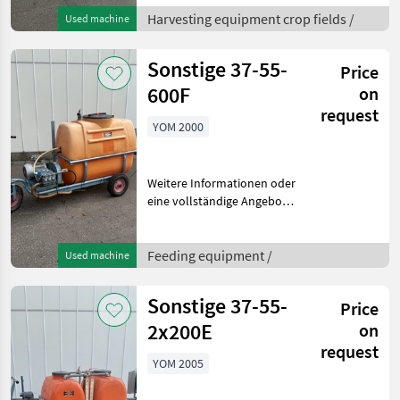
handwerklich geerntes
Harvesting equipment crop fields /
Used machine
Gewächs, wie zB.
Blumenkohl, Endivie,
Sonstige 37-55-
Price
Sellerie, R
600F
on
request
YOM 2000
Weitere Informationen oder
eine vollständige Angebot?
Fragen Sie das einfach und
schnell an auf unsere
Duijndam Machines
Feeding equipment /
Used machine
Website! Sie können uns
auch anrufen.Alle zu
Sonstige 37-55-
Price
2x200E
on
request
YOM 2005