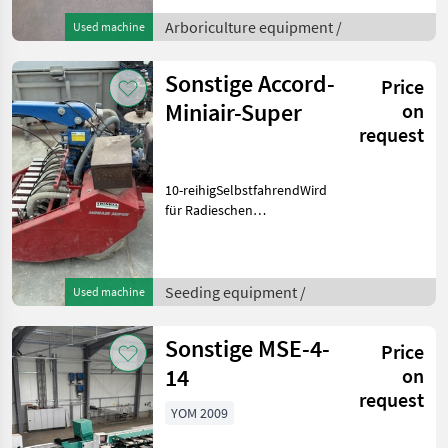
BindemaschineSchneidenEntblätterungsmasch
Doppelter
Arboriculture equipment /
Used machine
DachgurtSammelband
Weitere Informationen oder
Sonstige Accord-
Price
eine vollst
Miniair-Super
on
request
10-reihigSelbstfahrendWird
für Radieschen
verwendetWeitere
Informationen oder eine
vollständige Angebot?
Fragen Sie das einfach und
Seeding equipment /
Used machine
schnell an auf unsere
Duijndam Ma
Sonstige MSE-4-
Price
14
on
request
YOM 2009