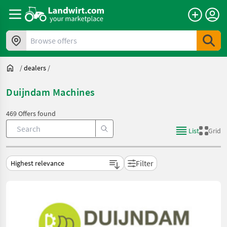
Browse offers
/
dealers
/
Duijndam Machines
469 Offers found
List
Grid
Filter