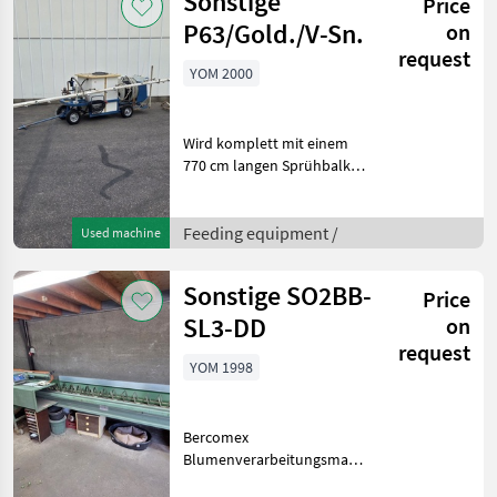
Sonstige
Price
Übermaßmaterial wird
P63/Gold./V-Sn.
on
request
YOM 2000
Wird komplett mit einem
770 cm langen Sprühbalken
geliefert16 Düsen im
Abstand von 50 cm4
Befestigungshaken für den
Feeding equipment /
Used machine
SprühbalkenRollenführungen,
Achsabstand 4, 5 cm, F
Sonstige SO2BB-
Price
SL3-DD
on
request
YOM 1998
Bercomex
Blumenverarbeitungsmaschine2
x Bercomex CMR