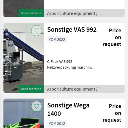
Höchstgeschwindigkeit
beim Verpacken kleiner
ProdukteDer Tunnel 50
Arboriculture equipment /
Used machine
Twin wurde entwickelt, um
effektive Lösungen für alle
Sonstige VAS 992
Price
anzubieten, d
on
YOM 2022
request
C-Pack VAS 992
Netzverpackungsmaschine
(2022) – inkl. SmartDate X45
– unbenutztZu verkaufen:
eine C-Pack VAS 992
Arboriculture equipment /
Used machine
vollautomatische
Netzverpackungsmaschine,
Baujahr 20
Sonstige Wega
Price
1400
on
request
YOM 2012