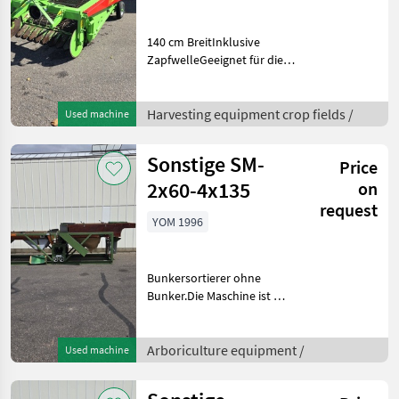
140 cm BreitInklusive
ZapfwelleGeeignet für die
Ernte von Kartoffeln und
ZwiebelnWeitere
Informationen oder eine
Harvesting equipment crop fields /
Used machine
vollständige Angebot?
Fragen Sie das einfach und
Sonstige SM-
Price
sch
2x60-4x135
on
request
YOM 1996
Bunkersortierer ohne
Bunker.Die Maschine ist mit
einer Doppelkurve
ausgestattet.Der erste
Sortierabschnitt verfügt
Arboriculture equipment /
Used machine
über eine
Vorsortierstufe.Das