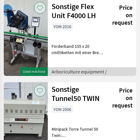
auch anrufen.Alle zu
Sonstige Flex
Price
Unit F4000 LH
on
request
YOM 2016
Förderband 155 x 20
cmEtiketten mit einer Breite
von bis zu 12 cmDie Breite
des Etikettierers ist
einstellbar, um Etiketten an
Arboriculture equipment /
Used machine
verschiedenen Stellen über
dem Förderb
Sonstige
Price
Tunnel50 TWIN
on
request
YOM 2006
Minipack Torre Tunnel 50
Twin: