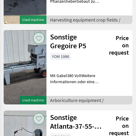
PflanzenheberGebaut zum
Roden von Jungpflanzen
Freilandstauden, Zier- und
Forstbaumschulsämlinge,
Harvesting equipment crop fields /
Used machine
flachwurzelnde Gewürz-
und Heilkräuter,
Sonstige
Price
verschiedene Ge
Gregoire P5
on
request
YOM 1986
Mit Gabel380 VoltWeitere
Informationen oder eine
vollständige Angebot?
Fragen Sie das einfach und
schnell an auf unsere
Arboriculture equipment /
Used machine
Duijndam Machines
Website! Sie können uns
Sonstige
Price
auc
Atlanta-37-55-
on
request
400E