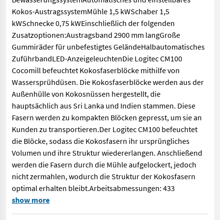
Kokos-AustragssystemMühle 1,5 kWSchaber 1,5
kWSchnecke 0,75 kWEinschließlich der folgenden
Zusatzoptionen:Austragsband 2900 mm langGroße
Gummiräder für unbefestigtes GeländeHalbautomatisches
ZuführbandLED-AnzeigeleuchtenDie Logitec CM100
Cocomill befeuchtet Kokosfaserblöcke mithilfe von
Wassersprühdüsen. Die Kokosfaserblöcke werden aus der
Außenhülle von Kokosnüssen hergestellt, die
hauptsächlich aus Sri Lanka und Indien stammen. Diese
Fasern werden zu kompakten Blöcken gepresst, um sie an
Kunden zu transportieren.Der Logitec CM100 befeuchtet
die Blöcke, sodass die Kokosfasern ihr ursprüngliches
Volumen und ihre Struktur wiedererlangen. Anschließend
werden die Fasern durch die Mühle aufgelockert, jedoch
nicht zermahlen, wodurch die Struktur der Kokosfasern
optimal erhalten bleibt.Arbeitsabmessungen: 433
Maschine zum Aufquellen von Kokosfaserblöcken mittels Wasser
show more