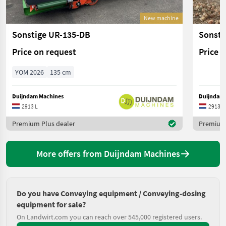
New machine
Sonstige UR-135-DB
Sonsti
Price on request
Price 
YOM 2026
135 cm
Duijndam Machines
Duijndam 
2913 L
2913 L
Premium Plus dealer
Premium 
More offers from Duijndam Machines
Do you have Conveying equipment / Conveying-dosing
equipment for sale?
On Landwirt.com you can reach over 545,000 registered users.