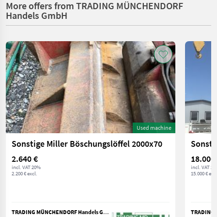
More offers from TRADING MÜNCHENDORF
Handels GmbH
Used machine
Sonstige Miller Böschungslöffel 2000x70
Sonsti
2.640 €
18.000
incl. VAT 20%
incl. VAT 2
2.200 € excl.
15.000 € excl
TRADING MÜNCHENDORF Handels GmbH