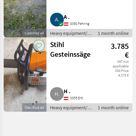
A .
8350 Fehring
Heavy equipment/
1 month online
Classified ad
construction
Stihl
3.785
machines / Small
construction
Gesteinssäge
€
devices
VAT not
applicable
Old Price
4.375 €
H .
3355 Ertl
Heavy equipment/
1 month online
Classified ad
construction
machines / Small
construction
devices