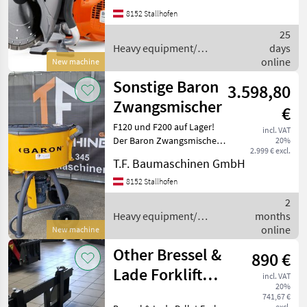
Wahl, wenn Sie einen
8152 Stallhofen
Trennschleifer benötigen,
Wacker Neuson
4
dem auch unt
25
Heavy equipment/
days
Husqvarna
2
construction machines /
online
New machine
Husqvarna
Sonstige Baron
3.598,80
Stihl
2
Zwangsmischer
€
Montabert
1
F120 und F200 auf Lager!
incl. VAT
Der Baron Zwangsmischer
20%
2.999 € excl.
MARKETPLACE
ist die ideale Lösung für
T.F. Baumaschinen GmbH
Profis. Er überzeugt durch
Dealer
unübertroffene
8152 Stallhofen
Marketplace
Classifieds
offers
Kraftreserven, eine schnelle
2
und gleichmäßige
Heavy equipment/
months
construction machines /
online
New machine
Sonstige
Other Bressel &
890 €
Lade Forklift
incl. VAT
20%
Forks SPECIAL
741,67 €
excl.