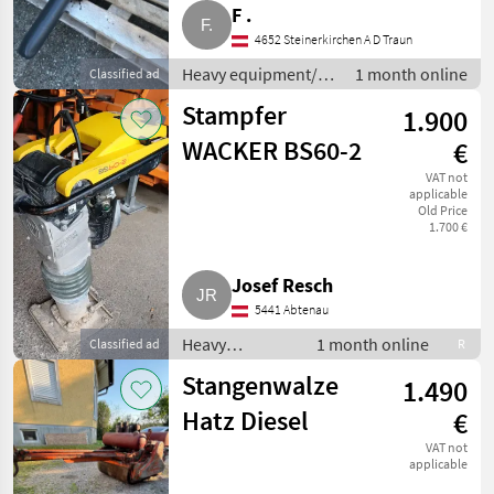
F .
4652 Steinerkirchen A D Traun
Heavy equipment/
1 month online
Classified ad
construction
Stampfer
1.900
machines / Small
construction
WACKER BS60-2
€
devices
VAT not
applicable
Old Price
1.700 €
Josef Resch
5441 Abtenau
Heavy
1 month online
Classified ad
R
equipment/
Stangenwalze
1.490
construction
machines /
Hatz Diesel
€
Small
VAT not
construction
applicable
devices