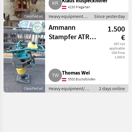
Klaus Ruspeckhofer
4230 Pregarten
Heavy equipment/
Since yesterday
Classified ad
construction
Ammann
1.500
machines / Small
construction
Stampfer ATR
€
devices
68C
VAT not
applicable
Old Price
1.600 €
Thomas Wei
5500 Bischofshofen
Heavy equipment/
2 days online
Classified ad
construction
machines / Small
construction devices