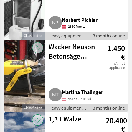
Eco
Norbert Pichler
2630 Ternitz
Heavy equipment/
3 months online
Classified ad
construction
Wacker Neuson
1.450
machines / Small
construction
Betonsäge
€
devices
Asphaltsäge
VAT not
applicable
Martina Thalinger
4817 St . Konrad
Heavy equipment/
3 months online
Classified ad
construction
1,3 t Walze
20.400
machines / Small
construction
€
devices