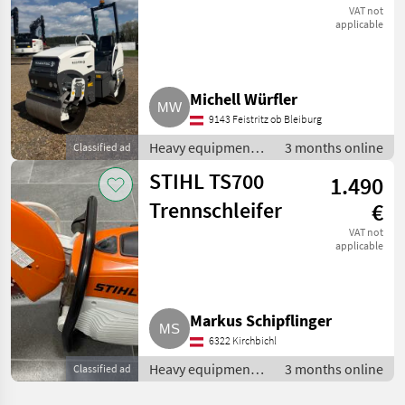
VAT not
applicable
Michell Würfler
9143 Feistritz ob Bleiburg
Heavy equipment/
3 months online
Classified ad
construction
STIHL TS700
1.490
machines / Small
construction
Trennschleifer
€
devices
VAT not
applicable
Markus Schipflinger
6322 Kirchbichl
Heavy equipment/
3 months online
Classified ad
construction