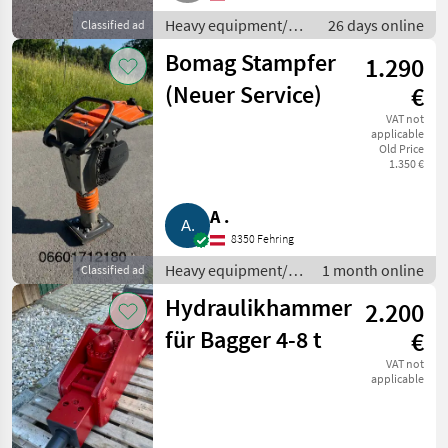
Heavy equipment/
26 days online
Classified ad
construction
Bomag Stampfer
1.290
machines / Small
construction devices
(Neuer Service)
€
VAT not
applicable
Old Price
1.350 €
A .
8350 Fehring
Heavy equipment/
1 month online
Classified ad
construction
Hydraulikhammer
2.200
machines / Small
construction
für Bagger 4-8 t
€
devices
VAT not
applicable