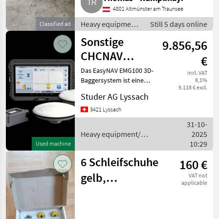
4801 Altmünster am Traunsee
Heavy equipment/
Still 5 days online
Classified ad
construction
Sonstige
9.856,56
machines / Small
construction
CHCNAV
€
devices
EasyNAV
Das EasyNAV EMG100 3D-
incl. VAT
Baggersystem ist eine
8,1%
EMG100 3D
9.118 € excl.
präzise und
Baggersystem
Studer AG Lyssach
benutzerfreundliche
Lösung für effiziente
GPS RTK
3421 Lyssach
Baggerarbeiten. Seine
31-10-
integrierten Komponenten
Heavy equipment/
2025
und fortschrittliche
construction machines /
10:29
Used machine
Sonstige
6 Schleifschuhe
160 €
gelb,
VAT not
applicable
Schwamborn
Betonschleifer