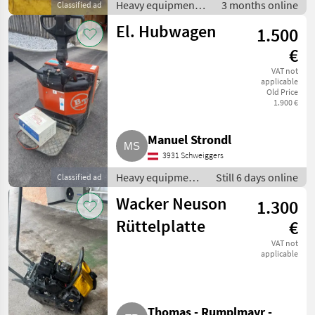
Heavy equipment/
3 months online
Classified ad
construction
El. Hubwagen
1.500
machines / Small
construction
€
devices
VAT not
applicable
Old Price
1.900 €
Manuel Strondl
3931 Schweiggers
Heavy equipment/
Still 6 days online
Classified ad
construction
Wacker Neuson
1.300
machines / Small
construction
Rüttelplatte
€
devices
VAT not
applicable
Thomas - Rumplmayr -