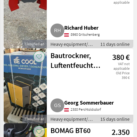
applicable
Richard Huber
8960 Gritschenberg
Heavy equipment/
11 days online
Classified ad
construction
Bautrockner,
380 €
machines / Small
construction devices
Luftentfeuchter
VAT not
applicable
Be Cool
Old Price
390 €
BC90LEF2202
Georg Sommerbauer
2380 Perchtoldsdorf
Heavy equipment/
15 days online
Classified ad
construction
BOMAG BT60
2.350
machines / Small