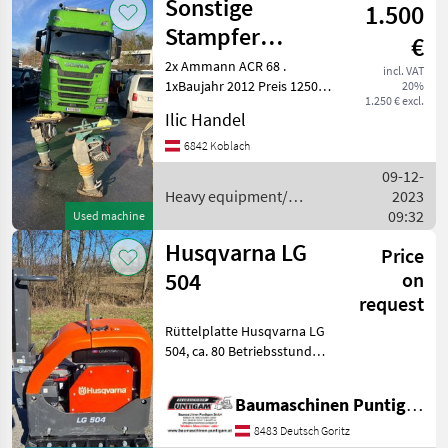
Sonstige
1.500
construction
machines /
Stampfer
€
Sonstige
4xStück
2x Ammann ACR 68 .
incl. VAT
1xBaujahr 2012 Preis 1250€ .
20%
2xAmmann ACR
1.250 € excl.
2xBaujahr 2014 Preis 1450€ .
68 2xWacker
Ilic Handel
68 Kg Stampfer ! 2xWacker
Neuson RAMMER BS60-2i .
BS60-2
6842 Koblach
1xBaujahr 201
09-12-
Heavy equipment/
2023
construction machines /
09:32
Used machine
Sonstige
Husqvarna LG
Price
504
on
request
Rüttelplatte Husqvarna LG
504, ca. 80 Betriebsstunden,
Arbeitsbreite 70 cm,
Referenznummer: 3971
Baumaschinen Puntigam GmbH
Baumaschinen Puntigam
GmbH Unser Spezialgebiet:
8483 Deutsch Goritz