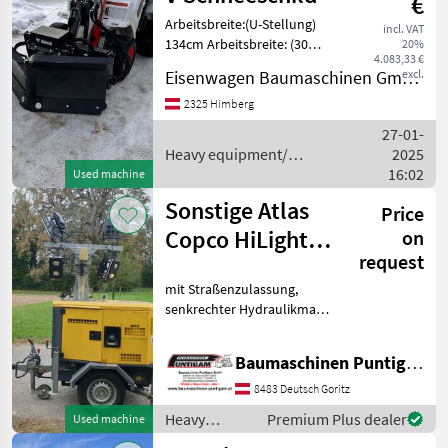
€
Sonstige
Arbeitsbreite:(U-Stellung)
incl. VAT
134cm Arbeitsbreite: (30
20%
4.083,33 €
grad geschwenkt) 134cm
excl.
Eisenwagen Baumaschinen GmbH
Arbeitsbreite: (V-Stellung)
138cm Pendelwinkel +- 10
2325 Himberg
grad Aufnahme Bobcat
27-01-
Heavy equipment/
2025
construction machines /
16:02
Used machine
Sonstige
Sonstige Atlas
Price
Copco HiLight
on
request
H5+
mit Straßenzulassung,
senkrechter Hydraulikmast
mit LED 4 x 350 W, max.
Höhe 8 m, max.
Baumaschinen Puntigam GmbH
Windgeschwindigkeit 80
km/h, Ausleuchtungsfläche
8483 Deutsch Goritz
durchschnittlich 5000 m²,
Heavy
Premium Plus dealer
Used machine
Nen
equipment/