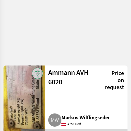
machines / Small
construction
devices
Ammann AVH
Price
on
6020
request
Markus Wilflingseder
4751 Dorf