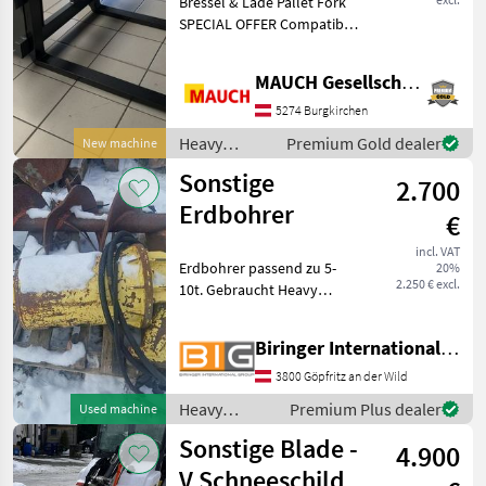
Bressel & Lade Pallet Fork
OFFER 1,000
SPECIAL OFFER Compatible
mm, 2 t
with Euro-mount and
Weidemann HV. Forklift
MAUCH Gesellschaft m.b.H. & Co.KG
Fork / Pallet Fork - Solid-
material width: 120 cm -
5274 Burgkirchen
Fork tines (l
Heavy
Premium Gold dealer
New machine
equipment/
Sonstige
2.700
construction
machines /
Erdbohrer
€
Sonstige
incl. VAT
Erdbohrer passend zu 5-
20%
2.250 € excl.
10t. Gebraucht Heavy
equipment/ construction
machines Small
Biringer International GmbH
construction devices
3800 Göpfritz an der Wild
Heavy
Premium Plus dealer
Used machine
equipment/
Sonstige Blade -
4.900
construction
machines /
V Schneeschild