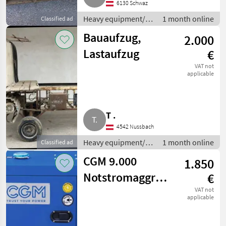
6130 Schwaz
Heavy equipment/
1 month online
Classified ad
construction
Bauaufzug,
2.000
machines / Small
construction
Lastaufzug
€
devices
VAT not
applicable
T .
4542 Nussbach
Heavy equipment/
1 month online
Classified ad
construction
CGM 9.000
1.850
machines / Small
construction
Notstromaggregat
€
devices
S9000 DUAL
VAT not
applicable