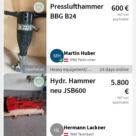
construction
Presslufthammer
600 €
machines / Small
construction devices
BBG B24
VAT not
applicable
Martin Huber
9560 Feldkirchen
Heavy equipment/
23 days online
Classified ad
construction
Hydr. Hammer
5.800
machines / Small
construction devices
neu JSB600
€
VAT not
applicable
Hermann Lackner
5660 Taxenbach