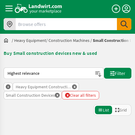
Browse offers
/
Heavy Equipment/ Construction Machines
/
Small Construction De
Buy Small construction devices new & used
This is how sorting works on Landwirt.com
Filter
x
x
Heavy Equipment Construction Machines
x
x
Small Construction Devices
Clear all filters
List
Grid