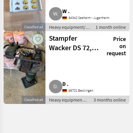
W .
64342 Seeheim - Jugenheim
Heavy equipment/
1 month online
Classified ad
construction
Stampfer
Price
machines / Small
construction
on
Wacker DS 72,
devices
request
DS 720
D .
66701 Beckingen
Heavy equipment/
3 months online
Classified ad
construction
machines / Small
construction
devices