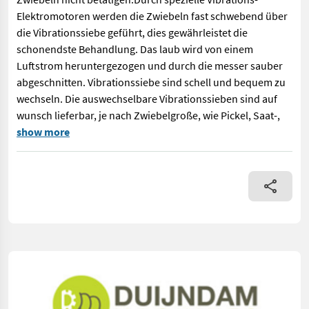
Elektromotoren werden die Zwiebeln fast schwebend über
die Vibrationssiebe geführt, dies gewährleistet die
schonendste Behandlung. Das laub wird von einem
Luftstrom heruntergezogen und durch die messer sauber
abgeschnitten. Vibrationssiebe sind schell und bequem zu
wechseln. Die auswechselbare Vibrationssieben sind auf
wunsch lieferbar, je nach Zwiebelgroße, wie Pickel, Saat-,
Holaras Entschloter mit 3 MessernGekapseltes System Modell L
show more