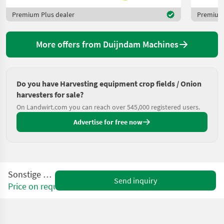
Premium Plus dealer
Premium 
More offers from Duijndam Machines
Do you have Harvesting equipment crop fields / Onion
harvesters for sale?
On Landwirt.com you can reach over 545,000 registered users.
Advertise for free now
Sonstige AS15
Send inquiry
Price on request