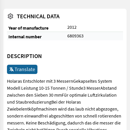
TECHNICAL DATA
2012
Year of manufacture
6809363
Internal number
DESCRIPTION
Translate
Holaras Entschloter mit 3 MessernGekapseltes System
Modell Leistung 10-15 Tonnen / Stunde3 MesserAbstand
zwischen den Sieben 30 mmFür optimale Luftzirkulation
und StaubreduzierungBei der Holaras
Zwiebelentköpfmachinen wird das laub nicht abgezogen,
sondern einwandfrei abgeschitten von schnell rotierenden
messern. Keine Beschädigung, dadurch das die messer die
Zwiebeln nicht betätigen.Durch spezielle Vibrations-