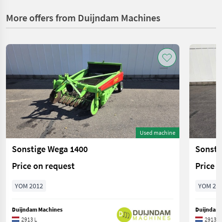
More offers from Duijndam Machines
Used machine
Sonstige Wega 1400
Sonsti
Price on request
Price 
YOM 2012
YOM 20
Duijndam Machines
Duijndam 
2913 L
2913 L