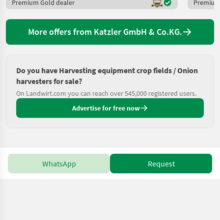
Premium Gold dealer
Premium 
More offers from Katzler GmbH & Co.KG.
Do you have Harvesting equipment crop fields / Onion
harvesters for sale?
On Landwirt.com you can reach over 545,000 registered users.
Advertise for free now
WhatsApp
Request