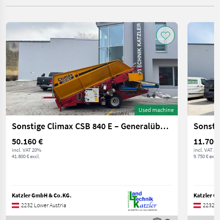
Used machine
Sonstige Climax CSB 840 E – Generalüberholt
50.160 €
11.700
incl. VAT 20%
incl. VAT 2
41.800 € excl.
9.750 € excl.
Katzler GmbH & Co.KG.
Katzler G
2232 Lower Austria
2232 L