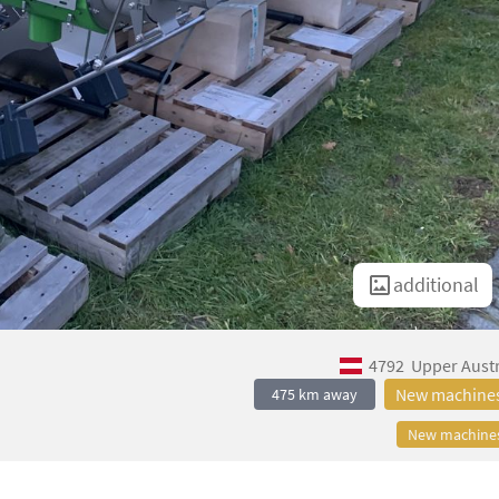
additional
4792
Upper Austr
New machine
475 km away
New machine