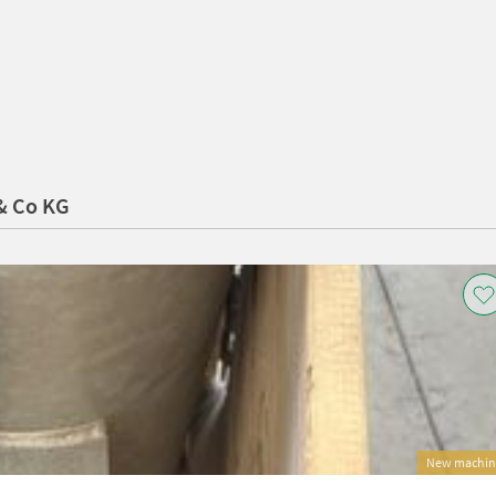
& Co KG
New machin