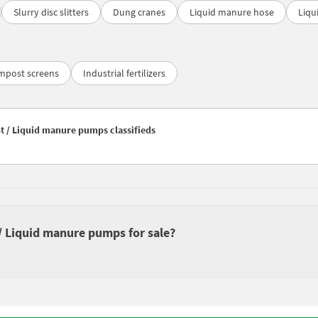
Slurry disc slitters
Dung cranes
Liquid manure hose
Liqu
mpost screens
Industrial fertilizers
nt / Liquid manure pumps classifieds
 / Liquid manure pumps for sale?