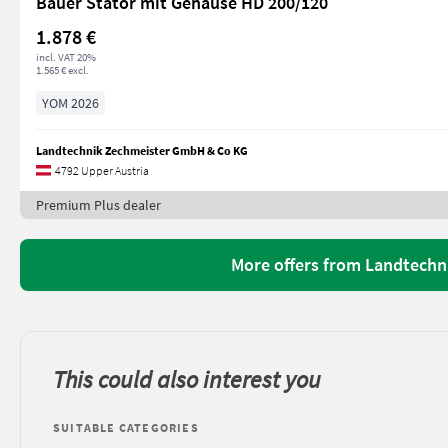
Bauer Stator mit Gehäuse HD 200/120
1.878 €
incl. VAT 20%
1.565 € excl.
YOM 2026
Landtechnik Zechmeister GmbH & Co KG
4792 Upper Austria
Premium Plus dealer
More offers from Landtech
This could also interest you
SUITABLE CATEGORIES