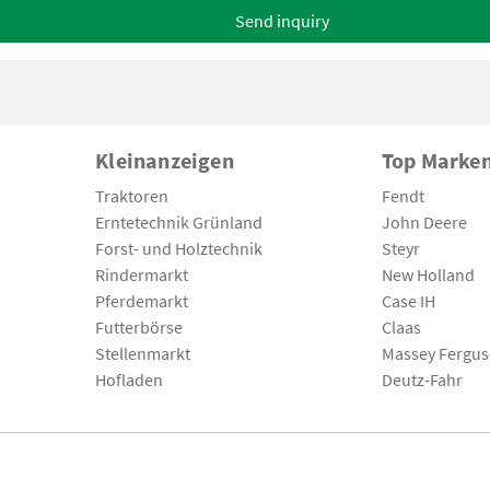
Send inquiry
Kleinanzeigen
Top Marke
Traktoren
Fendt
Erntetechnik Grünland
John Deere
Forst- und Holztechnik
Steyr
Rindermarkt
New Holland
Pferdemarkt
Case IH
Futterbörse
Claas
Stellenmarkt
Massey Fergu
Hofladen
Deutz-Fahr