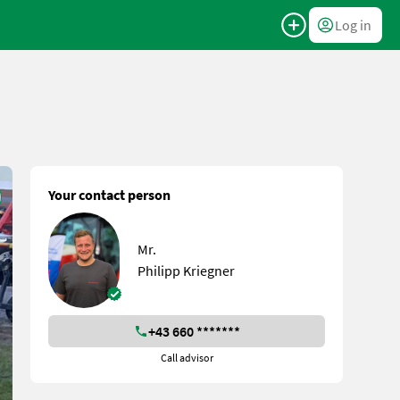
Log in
Your contact person
Mr.
Philipp Kriegner
+43 660 *******
Call advisor