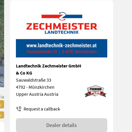
Landtechnik Zechmeister GmbH
& Co KG
Sauwaldstraße 33
4792 - Münzkirchen
Upper Austria Austria
ia
s
Request a callback
s
Dealer details