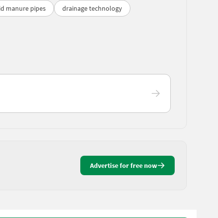
id manure pipes
drainage technology
Advertise for free now