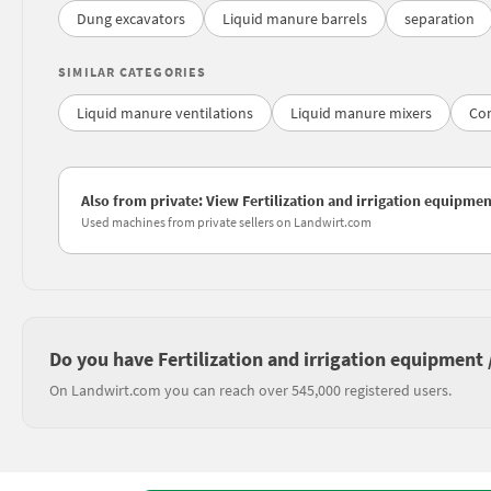
Dung excavators
Liquid manure barrels
separation
SIMILAR CATEGORIES
Liquid manure ventilations
Liquid manure mixers
Co
Also from private: View Fertilization and irrigation equipme
Used machines from private sellers on Landwirt.com
Do you have Fertilization and irrigation equipment
On Landwirt.com you can reach over 545,000 registered users.