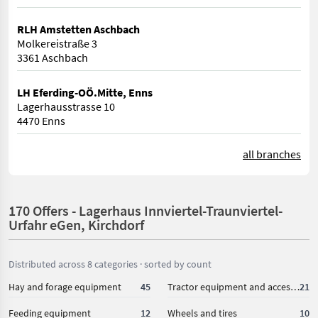
RLH Amstetten Aschbach
Molkereistraße 3
3361 Aschbach
LH Eferding-OÖ.Mitte, Enns
Lagerhausstrasse 10
4470 Enns
all branches
170 Offers - Lagerhaus Innviertel-Traunviertel-
Urfahr eGen, Kirchdorf
Distributed across 8 categories · sorted by count
Hay and forage equipment
45
Tractor equipment and accessories
21
Feeding equipment
12
Wheels and tires
10