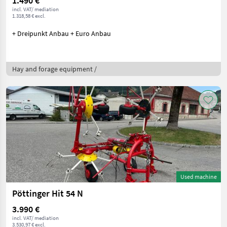
1.490 €
incl. VAT/ mediation
1.318,58 € excl.
+ Dreipunkt Anbau + Euro Anbau
Hay and forage equipment /
Used machine
Pöttinger Hit 54 N
3.990 €
incl. VAT/ mediation
3.530,97 € excl.