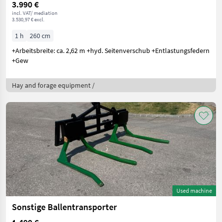
3.990 €
incl. VAT/ mediation
3.530,97 € excl.
1 h
260 cm
+Arbeitsbreite: ca. 2,62 m +hyd. Seitenverschub +Entlastungsfedern
+Gew
Hay and forage equipment /
Used machine
Sonstige Ballentransporter