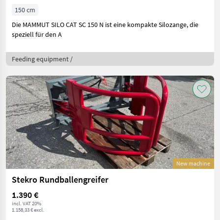
150 cm
Die MAMMUT SILO CAT SC 150 N ist eine kompakte Silozange, die
speziell für den A
Feeding equipment /
New machine
Stekro Rundballengreifer
1.390 €
incl. VAT 20%
1.158,33 € excl.