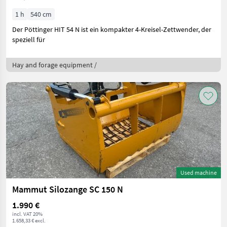
1 h
540 cm
Der Pöttinger HIT 54 N ist ein kompakter 4-Kreisel-Zettwender, der
speziell für
Hay and forage equipment /
Used machine
Mammut Silozange SC 150 N
1.990 €
incl. VAT 20%
1.658,33 € excl.