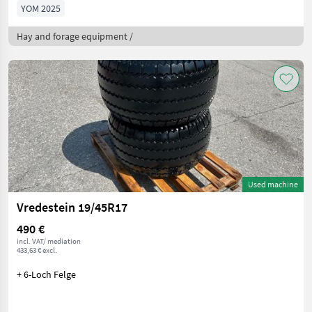
YOM 2025
Hay and forage equipment /
Used machine
Vredestein 19/45R17
490 €
incl. VAT/ mediation
433,63 € excl.
+ 6-Loch Felge