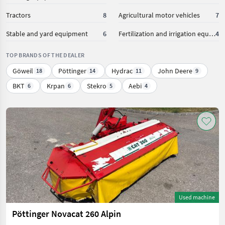
Tractors
8
Agricultural motor vehicles
7
Stable and yard equipment
6
Fertilization and irrigation equipment
4
TOP BRANDS OF THE DEALER
Göweil
Pöttinger
Hydrac
John Deere
18
14
11
9
BKT
Krpan
Stekro
Aebi
6
6
5
4
Used machine
Pöttinger Novacat 260 Alpin